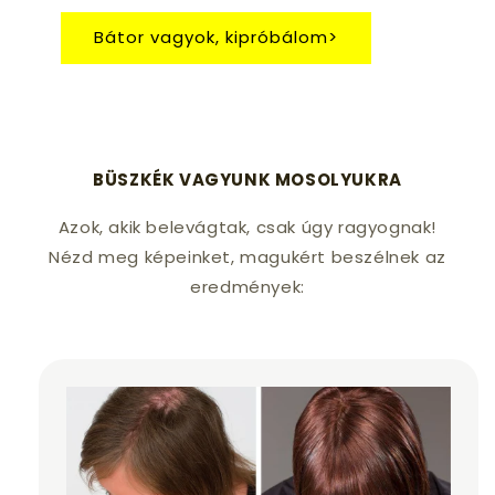
Bátor vagyok, kipróbálom>
BÜSZKÉK VAGYUNK MOSOLYUKRA
Azok, akik belevágtak, csak úgy ragyognak!
Nézd meg képeinket, magukért beszélnek az
eredmények: