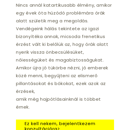
Nincs annál katartikusabb élmény, amikor
egy évek óta húzódó problémára órák
alatt születik meg a megoldás.
Vendégeink hálás tekintete az igazi
bizonyítéka annak, micsoda frenetikus
érzést vált ki belőlük az, hogy órák alatt
nyerik vissza önbecsülésüket,
nőiességüket és magabiztosságukat.
Amikor újra jó tükörbe nézni, jó emberek
közé menni, begyűjteni az elismerő
pillantásokat és bókokat, ezek azok az
érzések,
amik még hajpótlásainknál is többet
érnek.
Ez kell nekem, bejelentkezem
konzultációra>