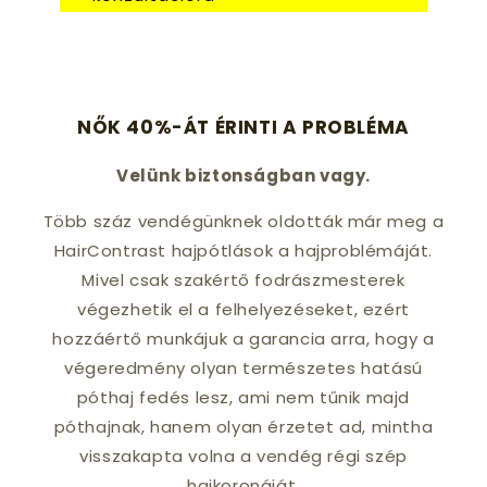
NŐK 40%-ÁT ÉRINTI A PROBLÉMA
Velünk biztonságban vagy.
Több száz vendégünknek oldották már meg a
HairContrast hajpótlások a hajproblémáját.
Mivel csak szakértő fodrászmesterek
végezhetik el a felhelyezéseket, ezért
hozzáértő munkájuk a garancia arra, hogy a
végeredmény olyan természetes hatású
póthaj fedés lesz, ami nem tűnik majd
póthajnak, hanem olyan érzetet ad, mintha
visszakapta volna a vendég régi szép
hajkoronáját.