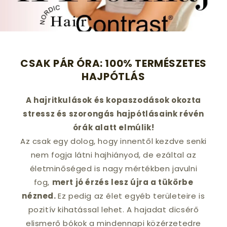
CSAK PÁR ÓRA: 100% TERMÉSZETES
HAJPÓTLÁS
A hajritkulások és kopaszodások okozta
stressz és szorongás hajpótlásaink révén
órák alatt elmúlik!
Az csak egy dolog, hogy innentől kezdve senki
nem fogja látni hajhiányod, de ezáltal az
életminőséged is nagy mértékben javulni
fog,
mert jó érzés lesz újra a tükörbe
nézned.
Ez pedig az élet egyéb területeire is
pozitív kihatással lehet. A hajadat dicsérő
elismerő bókok a mindennapi közérzetedre