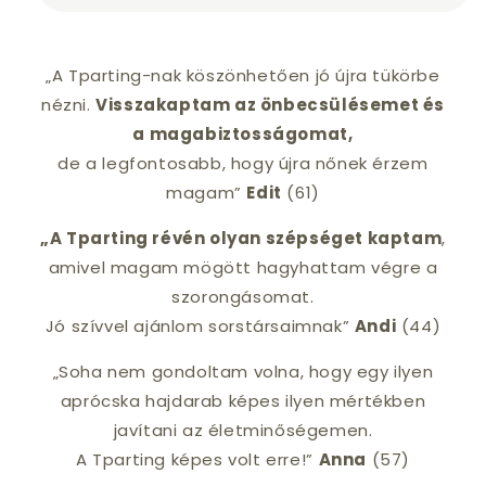
„A Tparting-nak köszönhetően jó újra tükörbe
nézni.
Visszakaptam az önbecsülésemet és
a magabiztosságomat,
de a legfontosabb, hogy újra nőnek érzem
magam”
Edit
(61)
„A Tparting révén olyan szépséget kaptam
,
amivel magam mögött hagyhattam végre a
szorongásomat.
Jó szívvel ajánlom sorstársaimnak”
Andi
(44)
„Soha nem gondoltam volna, hogy egy ilyen
aprócska hajdarab képes ilyen mértékben
javítani az életminőségemen.
A Tparting képes volt erre!”
Anna
(57)