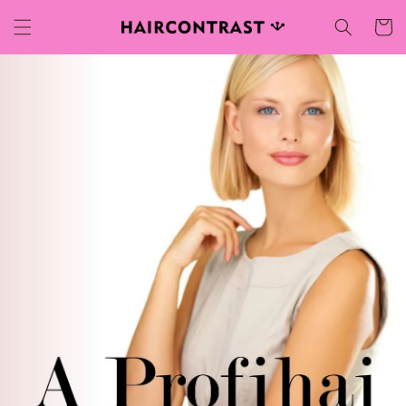
Ugrás a
Kosár
tartalomhoz