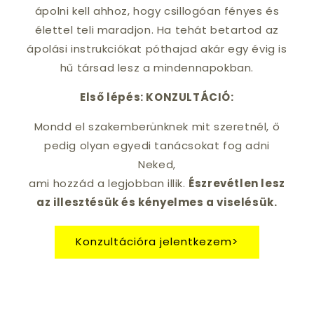
ápolni kell ahhoz, hogy csillogóan fényes és
élettel teli maradjon. Ha tehát betartod az
ápolási instrukciókat póthajad akár egy évig is
hű társad lesz a mindennapokban.
Első lépés: KONZULTÁCIÓ:
Mondd el szakemberünknek mit szeretnél, ő
pedig olyan egyedi tanácsokat fog adni
Neked,
ami hozzád a legjobban illik.
Észrevétlen lesz
az illesztésük és kényelmes a viselésük.
Konzultációra jelentkezem>