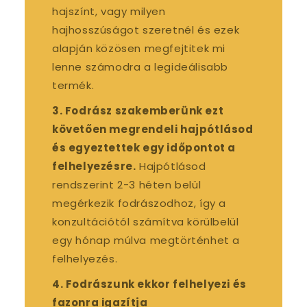
hajszínt, vagy milyen
hajhosszúságot szeretnél és ezek
alapján közösen megfejtitek mi
lenne számodra a legideálisabb
termék.
3. Fodrász szakemberünk ezt
követően megrendeli hajpótlásod
és egyeztettek egy időpontot a
felhelyezésre.
Hajpótlásod
rendszerint 2-3 héten belül
megérkezik fodrászodhoz, így a
konzultációtól számítva körülbelül
egy hónap múlva megtörténhet a
felhelyezés.
4. Fodrászunk ekkor felhelyezi és
fazonra igazítja