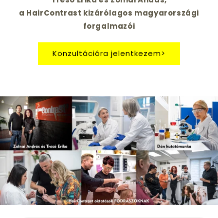
a HairContrast kizárólagos magyarországi
forgalmazói
Konzultációra jelentkezem>