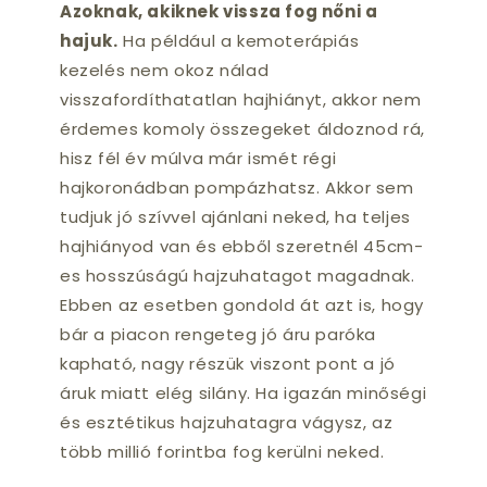
Azoknak, akiknek vissza fog nőni a
hajuk.
Ha például a kemoterápiás
kezelés nem okoz nálad
visszafordíthatatlan hajhiányt, akkor nem
érdemes komoly összegeket áldoznod rá,
hisz fél év múlva már ismét régi
hajkoronádban pompázhatsz. Akkor sem
tudjuk jó szívvel ajánlani neked, ha teljes
hajhiányod van és ebből szeretnél 45cm-
es hosszúságú hajzuhatagot magadnak.
Ebben az esetben gondold át azt is, hogy
bár a piacon rengeteg jó áru paróka
kapható, nagy részük viszont pont a jó
áruk miatt elég silány. Ha igazán minőségi
és esztétikus hajzuhatagra vágysz, az
több millió forintba fog kerülni neked.