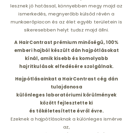
lesznek jó hatással, könnyebben megy majd az
ismerkedés, megnyerőbb külsőd révén a
munkaerőpiacon és az élet egyéb területein is
sikeresebben helyt tudsz majd állni.
A HairContrast prémium minőségű, 100%
emberi hajból készült dán hajpótlásokat
kínál, amik kisebb és komolyabb
hajritkulások elfedésére szolgálnak.
Hajpótlásainkat a HairContrast cég dán
tulajdonosa
különleges laboratóriumi körülmények
között fejlesztette ki
és tökéletesítette évről évre.
Ezeknek a hajpótlásoknak a különleges ismérve
az,