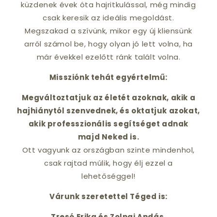
küzdenek évek óta hajritkulással, még mindig
csak keresik az ideális megoldást.
Megszakad a szívünk, mikor egy új kliensünk
arról számol be, hogy olyan jó lett volna, ha
már évekkel ezelőtt ránk talált volna.
Missziónk tehát egyértelmű:
Megváltoztatjuk az életét azoknak, akik a
hajhiánytól szenvednek, és oktatjuk azokat,
akik professzionális segítséget adnak
majd Neked is.
Ott vagyunk az országban szinte mindenhol,
csak rajtad múlik, hogy élj ezzel a
lehetőséggel!
Várunk szeretettel Téged is:
Tresó Erika és Zolnai Andás,