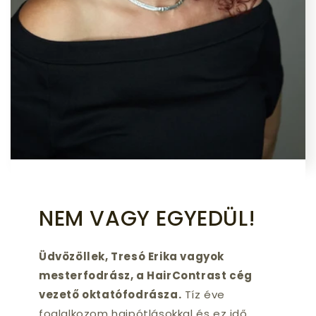
NEM VAGY EGYEDÜL!
Üdvözöllek, Tresó Erika vagyok
mesterfodrász, a HairContrast cég
vezető oktatófodrásza.
Tíz éve
foglalkozom hajpótlásokkal és ez idő