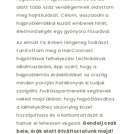
alatt több száz vendégemnek oldottam
meg hajritkulását. Célom, visszaadni a
hajproblémákkal küzdő emberek hitét,
életminőségét egy gyönyörű frizurával.
Az elmúlt tíz évben rengeteg fodrászt
tanítottam meg a HairContrast
hajpótlások felhelyezési technikáinak
alkalmazására, épp azért, hogy a
hajproblémás érdeklődőket az ország
minden pontján hatékonyan ki tudjuk
szolgálni. Fodrászpartnereink segítenek
neked majd abban, hogy hajpótlásodhoz
a lakhelyedhez viszonylag közel
hozzájuthass és a karbantartását is
hamar el lehessen végezni.
Gondolj csak
bele, órák alatt átváltoztatunk majd!