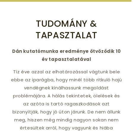
TUDOMÁNY &
TAPASZTALAT
Dán kutatómunka eredménye ötvöződik 10
év tapasztalatával
Tíz éve azzal az elhatározással vágtunk bele
ebbe az iparágba, hogy minél több ritkuló hajú
vendégnek kínálhassunk megoldást
problémájára. A hálás tekintetek, ölelések és
az azóta is tartó ragaszkodások azt
bizonyítják, hogy jó úton járunk. De nem állunk
meg, hiszen még mindig nagyon sokan nem
értesültek arról, hogy vagyunk és hiába