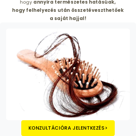
hogy
annyira természetes hatásúak,
hogy felhelyezés után összetéveszthetőek
a saját hajjal!
KONZULTÁCIÓRA JELENTKEZÉS>