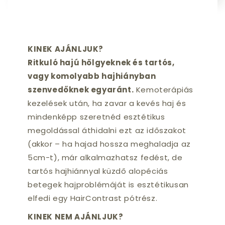
KINEK AJÁNLJUK?
Ritkuló hajú hölgyeknek és tartós,
vagy komolyabb hajhiányban
szenvedőknek egyaránt.
Kemoterápiás
kezelések után, ha zavar a kevés haj és
mindenképp szeretnéd esztétikus
megoldással áthidalni ezt az időszakot
(akkor – ha hajad hossza meghaladja az
5cm-t), már alkalmazhatsz fedést, de
tartós hajhiánnyal küzdő alopéciás
betegek hajproblémáját is esztétikusan
elfedi egy HairContrast pótrész.
KINEK NEM AJÁNLJUK?