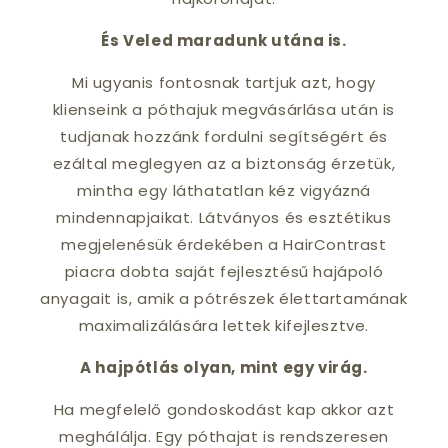
És Veled maradunk utána is.
Mi ugyanis fontosnak tartjuk azt, hogy
klienseink a póthajuk megvásárlása után is
tudjanak hozzánk fordulni segítségért és
ezáltal meglegyen az a biztonság érzetük,
mintha egy láthatatlan kéz vigyázná
mindennapjaikat. Látványos és esztétikus
megjelenésük érdekében a HairContrast
piacra dobta saját fejlesztésű hajápoló
anyagait is, amik a pótrészek élettartamának
maximalizálására lettek kifejlesztve.
A hajpótlás olyan, mint egy virág.
Ha megfelelő gondoskodást kap akkor azt
meghálálja. Egy póthajat is rendszeresen