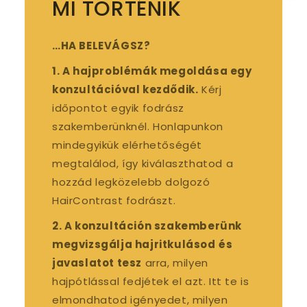
MI TÖRTÉNIK
…HA BELEVÁGSZ?
1. A hajproblémák megoldása egy
konzultációval kezdődik.
Kérj
időpontot egyik fodrász
szakemberünknél. Honlapunkon
mindegyikük elérhetőségét
megtalálod, így kiválaszthatod a
hozzád legközelebb dolgozó
HairContrast fodrászt.
2. A konzultáción szakemberünk
megvizsgálja hajritkulásod
és
javaslatot tesz
arra, milyen
hajpótlással fedjétek el azt. Itt te is
elmondhatod igényedet, milyen