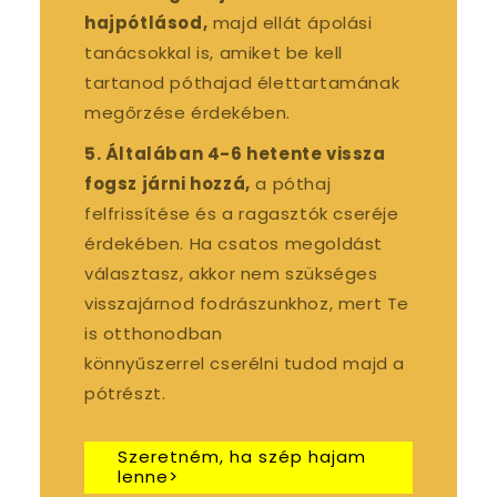
hajpótlásod,
majd ellát ápolási
tanácsokkal is, amiket be kell
tartanod póthajad élettartamának
megőrzése érdekében.
5. Általában 4-6 hetente vissza
fogsz járni hozzá,
a póthaj
felfrissítése és a ragasztók cseréje
érdekében. Ha csatos megoldást
választasz, akkor nem szükséges
visszajárnod fodrászunkhoz, mert Te
is otthonodban
könnyűszerrel cserélni tudod majd a
pótrészt.
Szeretném, ha szép hajam
lenne>