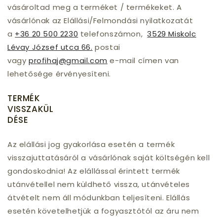
vásároltad meg a terméket / termékeket. A
vásárlónak az Elállási/Felmondási nyilatkozatát
a
+36 20 500 2230
telefonszámon,
3529 Miskolc
Lévay József utca 66.
postai
vagy
profihaj@gmail.com
e-mail címen van
lehetősége érvényesíteni.
TERMÉK
VISSZAKÜL
DÉSE
Az elállási jog gyakorlása esetén a termék
visszajuttatásáról a vásárlónak saját költségén kell
gondoskodnia! Az elállással érintett termék
utánvétellel nem küldhető vissza, utánvételes
átvételt nem áll módunkban teljesíteni. Elállás
esetén követelhetjük a fogyasztótól az áru nem