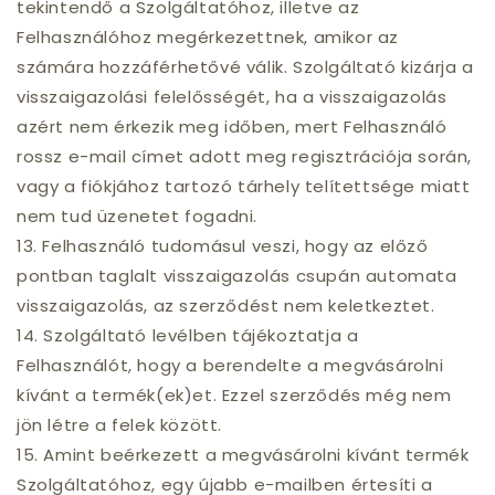
tekintendő a Szolgáltatóhoz, illetve az
Felhasználóhoz megérkezettnek, amikor az
számára hozzáférhetővé válik. Szolgáltató kizárja a
visszaigazolási felelősségét, ha a visszaigazolás
azért nem érkezik meg időben, mert Felhasználó
rossz e-mail címet adott meg regisztrációja során,
vagy a fiókjához tartozó tárhely telítettsége miatt
nem tud üzenetet fogadni.
13. Felhasználó tudomásul veszi, hogy az előző
pontban taglalt visszaigazolás csupán automata
visszaigazolás, az szerződést nem keletkeztet.
14. Szolgáltató levélben tájékoztatja a
Felhasználót, hogy a berendelte a megvásárolni
kívánt a termék(ek)et. Ezzel szerződés még nem
jön létre a felek között.
15. Amint beérkezett a megvásárolni kívánt termék
Szolgáltatóhoz, egy újabb e-mailben értesíti a