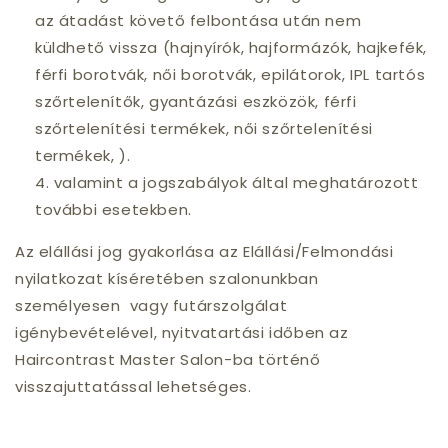
az átadást követő felbontása után nem
küldhető vissza (hajnyírók, hajformázók, hajkefék,
férfi borotvák, női borotvák, epilátorok, IPL tartós
szőrtelenítők, gyantázási eszközök, férfi
szőrtelenítési termékek, női szőrtelenítési
termékek, ).
valamint a jogszabályok által meghatározott
további esetekben.
Az elállási jog gyakorlása az Elállási/Felmondási
nyilatkozat kíséretében szalonunkban
személyesen vagy futárszolgálat
igénybevételével, nyitvatartási időben az
Haircontrast Master Salon-ba történő
visszajuttatással lehetséges.