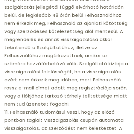
szolgáltatás jellegétől függő elvárható határidőn
belül, de legkésőbb 48 órán belül Felhasználóhoz
nem érkezik meg, Felhasználó az ajánlati kötöttség
vagy szerződéses kötelezettség alól mentesül. A
megrendelés és annak visszaigazolása akkor
tekintendő a Szolgáltatóhoz, illetve az
Felhasználóhoz megérkezettnek, amikor az
számára hozzáférhetővé válik. Szolgáltató kizárja a
visszaigazolási felelősségét, ha a visszaigazolás
azért nem érkezik meg időben, mert Felhasználó
rossz e-mail címet adott meg regisztrációja során,
vagy a fiókjához tartozó tárhely telítettsége miatt
nem tud üzenetet fogadni.
11. Felhasználó tudomásul veszi, hogy az előző
pontban taglalt visszaigazolás csupán automata
visszaigazolás, az szerződést nem keletkeztet. A