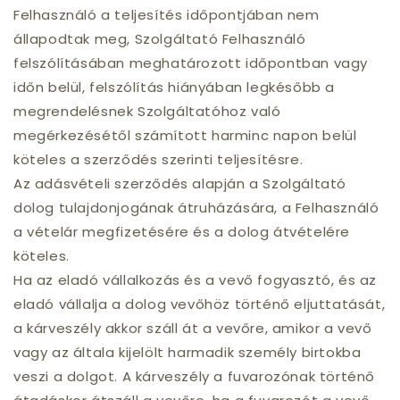
Felhasználó a teljesítés időpontjában nem
állapodtak meg, Szolgáltató Felhasználó
felszólításában meghatározott időpontban vagy
időn belül, felszólítás hiányában legkésőbb a
megrendelésnek Szolgáltatóhoz való
megérkezésétől számított harminc napon belül
köteles a szerződés szerinti teljesítésre.
Az adásvételi szerződés alapján a Szolgáltató
dolog tulajdonjogának átruházására, a Felhasználó
a vételár megfizetésére és a dolog átvételére
köteles.
Ha az eladó vállalkozás és a vevő fogyasztó, és az
eladó vállalja a dolog vevőhöz történő eljuttatását,
a kárveszély akkor száll át a vevőre, amikor a vevő
vagy az általa kijelölt harmadik személy birtokba
veszi a dolgot. A kárveszély a fuvarozónak történő