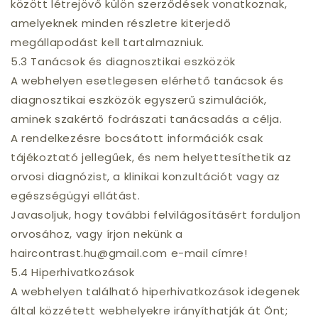
között létrejövő külön szerződések vonatkoznak,
amelyeknek minden részletre kiterjedő
megállapodást kell tartalmazniuk.
5.3 Tanácsok és diagnosztikai eszközök
A webhelyen esetlegesen elérhető tanácsok és
diagnosztikai eszközök egyszerű szimulációk,
aminek szakértő fodrászati tanácsadás a célja.
A rendelkezésre bocsátott információk csak
tájékoztató jellegűek, és nem helyettesíthetik az
orvosi diagnózist, a klinikai konzultációt vagy az
egészségügyi ellátást.
Javasoljuk, hogy további felvilágosításért forduljon
orvosához, vagy írjon nekünk a
haircontrast.hu@gmail.com e-mail címre!
5.4 Hiperhivatkozások
A webhelyen található hiperhivatkozások idegenek
által közzétett webhelyekre irányíthatják át Önt;