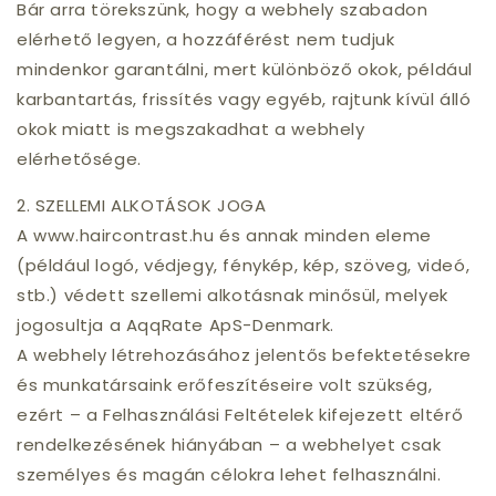
Bár arra törekszünk, hogy a webhely szabadon
elérhető legyen, a hozzáférést nem tudjuk
mindenkor garantálni, mert különböző okok, például
karbantartás, frissítés vagy egyéb, rajtunk kívül álló
okok miatt is megszakadhat a webhely
elérhetősége.
2. SZELLEMI ALKOTÁSOK JOGA
A www.haircontrast.hu és annak minden eleme
(például logó, védjegy, fénykép, kép, szöveg, videó,
stb.) védett szellemi alkotásnak minősül, melyek
jogosultja a AqqRate ApS-Denmark.
A webhely létrehozásához jelentős befektetésekre
és munkatársaink erőfeszítéseire volt szükség,
ezért – a Felhasználási Feltételek kifejezett eltérő
rendelkezésének hiányában – a webhelyet csak
személyes és magán célokra lehet felhasználni.