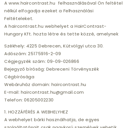
A www.haircontrast.hu felhasználásával Ön feltétel
nélkül elfogadja ezeket a Felhasználási
Feltételeket.
A haircontrast.hu webhelyet a HairContrast-
Hungary Kft. hozta létre és tette közzé, amelynek
Székhely: 4225 Debrecen, Kútvölgyi utca 30.
Adószám: 25175916-2-09
Cégjegyzék szám: 09-09-026866
Bejegyző bíróság: Debreceni Törvényszék
Cégbírósága
Webáruház domain: haircontrast.hu
E-mail: haircontrast.hu@gmail.com
Telefon: 06205002230
1. HOZZÁFÉRÉS A WEBHELYHEZ
A webhelyet bárki használhatja, de egyes
szolgáltatásait csak nagykorú személyek vehetik