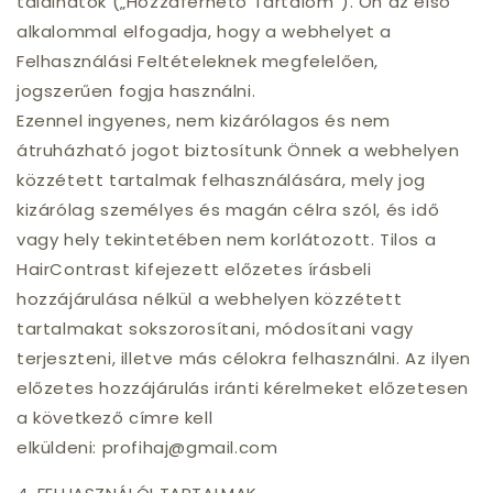
találhatók („Hozzáférhető Tartalom“). Ön az első
alkalommal elfogadja, hogy a webhelyet a
Felhasználási Feltételeknek megfelelően,
jogszerűen fogja használni.
Ezennel ingyenes, nem kizárólagos és nem
átruházható jogot biztosítunk Önnek a webhelyen
közzétett tartalmak felhasználására, mely jog
kizárólag személyes és magán célra szól, és idő
vagy hely tekintetében nem korlátozott. Tilos a
HairContrast kifejezett előzetes írásbeli
hozzájárulása nélkül a webhelyen közzétett
tartalmakat sokszorosítani, módosítani vagy
terjeszteni, illetve más célokra felhasználni. Az ilyen
előzetes hozzájárulás iránti kérelmeket előzetesen
a következő címre kell
elküldeni: profihaj@gmail.com