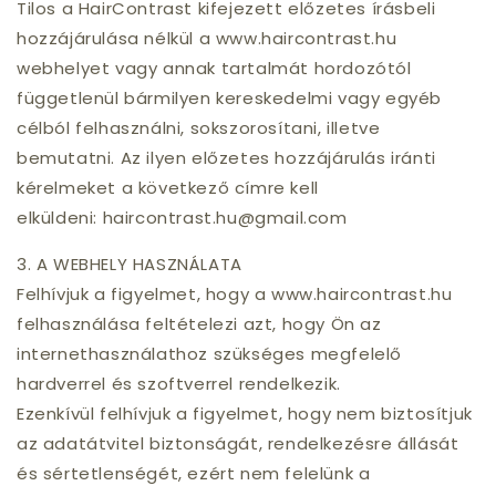
Tilos a HairContrast kifejezett előzetes írásbeli
hozzájárulása nélkül a www.haircontrast.hu
webhelyet vagy annak tartalmát hordozótól
függetlenül bármilyen kereskedelmi vagy egyéb
célból felhasználni, sokszorosítani, illetve
bemutatni. Az ilyen előzetes hozzájárulás iránti
kérelmeket a következő címre kell
elküldeni: haircontrast.hu@gmail.com
3. A WEBHELY HASZNÁLATA
Felhívjuk a figyelmet, hogy a www.haircontrast.hu
felhasználása feltételezi azt, hogy Ön az
internethasználathoz szükséges megfelelő
hardverrel és szoftverrel rendelkezik.
Ezenkívül felhívjuk a figyelmet, hogy nem biztosítjuk
az adatátvitel biztonságát, rendelkezésre állását
és sértetlenségét, ezért nem felelünk a