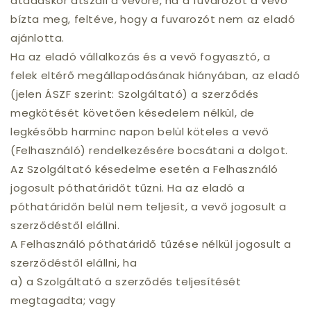
átadáskor átszáll a vevőre, ha a fuvarozót a vevő
bízta meg, feltéve, hogy a fuvarozót nem az eladó
ajánlotta.
Ha az eladó vállalkozás és a vevő fogyasztó, a
felek eltérő megállapodásának hiányában, az eladó
(jelen ÁSZF szerint: Szolgáltató) a szerződés
megkötését követően késedelem nélkül, de
legkésőbb harminc napon belül köteles a vevő
(Felhasználó) rendelkezésére bocsátani a dolgot.
Az Szolgáltató késedelme esetén a Felhasználó
jogosult póthatáridőt tűzni. Ha az eladó a
póthatáridőn belül nem teljesít, a vevő jogosult a
szerződéstől elállni.
A Felhasználó póthatáridő tűzése nélkül jogosult a
szerződéstől elállni, ha
a) a Szolgáltató a szerződés teljesítését
megtagadta; vagy