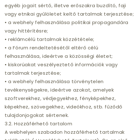
egyéb jogait sértő, illetve erőszakra buzdító, faji
vagy etnikai gyűlöletet keltő tartalmak terjesztése;
• a webhely felhasználása politikai propagandára
vagy hittérítésre;
• reklámcélú tartalmak közzététele;
• a Fórum rendeltetésétől eltérő célú
felhasználása, ideértve a közösségi életet;
• kiskorúakat veszélyeztető információk vagy
tartalmak terjesztése;
• a webhely felhasználása törvénytelen
tevékenységekre, ideértve azokat, amelyek
szoftverekhez, védjegyekhez, fényképekhez,
képekhez, szövegekhez, videókhoz, stb. fűződő
tulajdonjogokat sértenek.
3.2. Hozzáférhető tartalom
A webhelyen szabadon hozzáférhető tartalmak