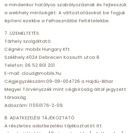
a mindenkor hatályos szabályozásnak és fejlesszük
a webhely minőségét. A változtatásokat be fogjuk
építeni ezekbe a Felhasználási Feltételekbe.
7. ÜZEMELTETÉS
Tárhely szolgáltató:
Cégnév: mobilx Hungary Kft
Székhely:4024 Debrecen Kossuth utca 8.
Telefon: 06 52 801 201
E-mail: cloud@mobilx.hu
Cégjegyzékszám:09-09-004726 a Hajdú-Bihar
Megyei Törvényszék mint cégbíróság által jegyzett
társaság
Adószám: 11550176-2-09;
8. ADATKEZELÉSI TÁJÉKOZTATÓ
A részletes adatkezelési tájékoztatót itt