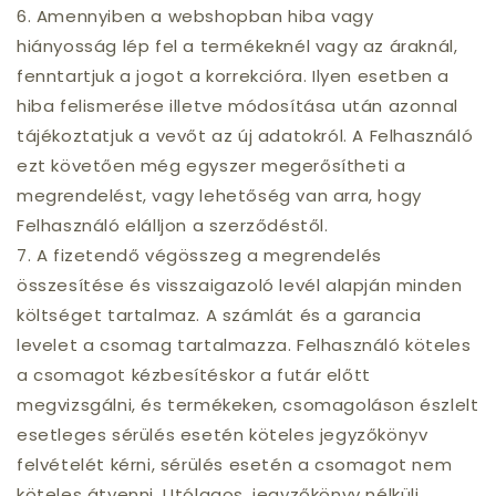
6. Amennyiben a webshopban hiba vagy
hiányosság lép fel a termékeknél vagy az áraknál,
fenntartjuk a jogot a korrekcióra. Ilyen esetben a
hiba felismerése illetve módosítása után azonnal
tájékoztatjuk a vevőt az új adatokról. A Felhasználó
ezt követően még egyszer megerősítheti a
megrendelést, vagy lehetőség van arra, hogy
Felhasználó elálljon a szerződéstől.
7. A fizetendő végösszeg a megrendelés
összesítése és visszaigazoló levél alapján minden
költséget tartalmaz. A számlát és a garancia
levelet a csomag tartalmazza. Felhasználó köteles
a csomagot kézbesítéskor a futár előtt
megvizsgálni, és termékeken, csomagoláson észlelt
esetleges sérülés esetén köteles jegyzőkönyv
felvételét kérni, sérülés esetén a csomagot nem
köteles átvenni. Utólagos, jegyzőkönyv nélküli