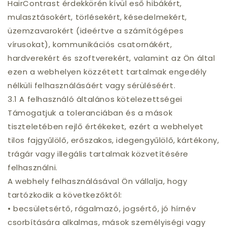
HairContrast érdekkörén kívül eső hibákért,
mulasztásokért, törlésekért, késedelmekért,
üzemzavarokért (ideértve a számítógépes
vírusokat), kommunikációs csatornákért,
hardverekért és szoftverekért, valamint az Ön által
ezen a webhelyen közzétett tartalmak engedély
nélküli felhasználásáért vagy sérüléséért.
3.1 A felhasználó általános kötelezettségei
Támogatjuk a toleranciában és a mások
tiszteletében rejlő értékeket, ezért a webhelyet
tilos fajgyűlölő, erőszakos, idegengyűlölő, kártékony,
trágár vagy illegális tartalmak közvetítésére
felhasználni.
A webhely felhasználásával Ön vállalja, hogy
tartózkodik a következőktől:
• becsületsértő, rágalmazó, jogsértő, jó hírnév
csorbítására alkalmas, mások személyiségi vagy