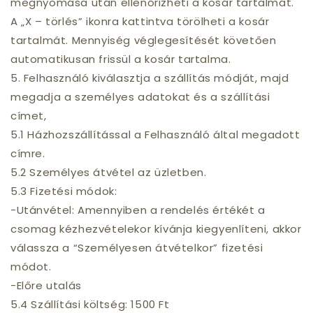
megnyomása után ellenőrizheti a kosár tartalmát.
A „X – törlés” ikonra kattintva törölheti a kosár
tartalmát. Mennyiség véglegesítését követően
automatikusan frissül a kosár tartalma.
5. Felhasználó kiválasztja a szállítás módját, majd
megadja a személyes adatokat és a szállítási
címet,
5.1 Házhozszállítással a Felhasználó által megadott
címre.
5.2 Személyes átvétel az üzletben.
5.3 Fizetési módok:
-Utánvétel: Amennyiben a rendelés értékét a
csomag kézhezvételekor kívánja kiegyenlíteni, akkor
válassza a “Személyesen átvételkor” fizetési
módot.
-Előre utalás
5.4 Szállítási költség: 1500 Ft