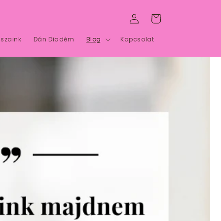
Bejelentkezés
Kosár
szaink
Dán Diadém
Blog
Kapcsolat