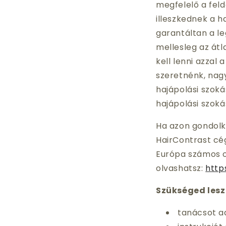
megfelelő a feld
illeszkednek a ha
garantáltan a l
mellesleg az átla
kell lenni azzal a
szeretnénk, nagyo
hajápolási szok
hajápolási szoka
Ha azon gondolko
HairContrast cég
Európa számos or
olvashatsz:
http
Szükséged lesz
tanácsot ad