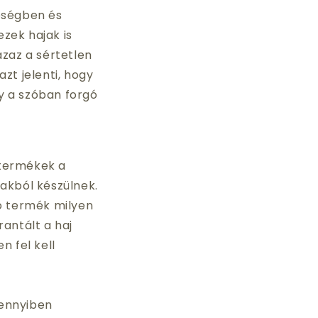
őségben és
zek hajak is
azaz a sértetlen
zt jelenti, hogy
gy a szóban forgó
 termékek a
akból készülnek.
ó termék milyen
antált a haj
en fel kell
Amennyiben