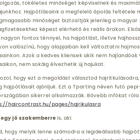
olgozás, tökéletes minőséget képviselnek és maximá
junkhoz. Hajpótlásaink a megfelelő ápolás feltétele 
egmagasabb minőséget biztosítják jelenleg a magya
gfizetésekhez képest elérhető és reális árakon. Elso
 nagyon fontos ténnyel, ha hajpótlást, illetve hajhossz
n valószínű, hogy alapjaiban kell változtatni hajmosá
ásainkon. Azok a kedves kliensek akik nem hajlandóak v
́saikon, nem sokáig élvezhetik új hajukat.
zol, hogy ezt a megoldást választod hajritkulásodra,
 hajpótlásait ajánljuk. Ezt a Tparting néven futó pep
szágában sikerrel alkalmazzák. Bővebb infókat róla 
s://haircontrast.hu/pages/hajrikulasra
 egy jó szakemberre
is, aki:
, hogy melyik lenne számodra a legideálisabb hajpótl