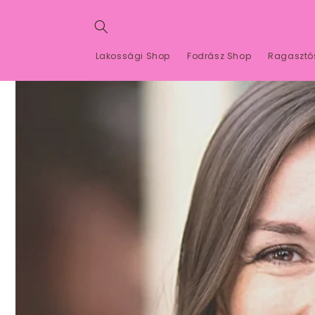
Ugrás a
tartalomhoz
Lakossági Shop
Fodrász Shop
Ragasztó