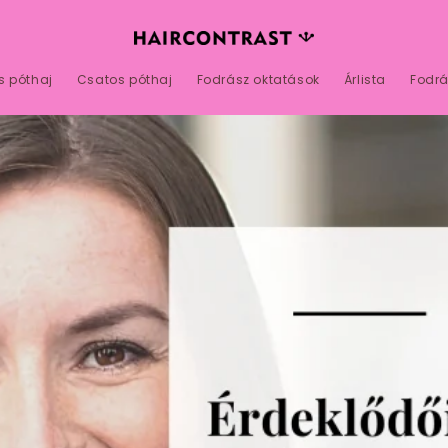
s póthaj
Csatos póthaj
Fodrász oktatások
Árlista
Fodrá