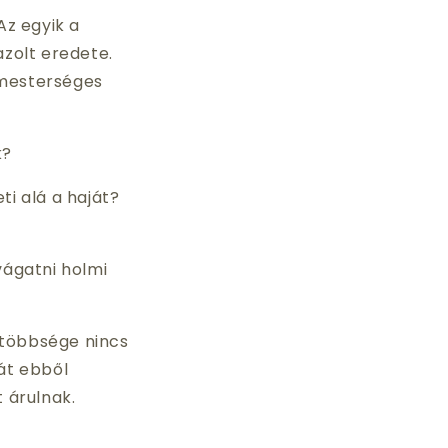
Az egyik a
azolt eredete.
 mesterséges
k?
ti alá a haját?
vágatni holmi
 többsége nincs
hát ebből
 árulnak.