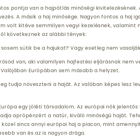
s pontja van a hajpótlás minőségi kivitelezésének. 
yezés. A másik a haj minősége. Nagyon fontos a haj ig
em volt kitéve semmilyen vegyi kezelésnek, valamint
ől következnek az alábbi tények:
sosem sütik be a hajukat? Vagy esetleg nem vasaljá
ősöd van, aki valamilyen hajfestési eljárásnak nem ve
 Valójában Európában sem másabb a helyzet.
eg tudja növeszteni a haját. Az valóban képes lesz le
urópa egy jóléti társadalom. Az európai nők jelentős
ladja aprópénzért a natúr, kiváló minőségű haját. Te
 közel sincs annyi európai haj a piacon, mint amennyit
sebb van és az is nagyon drága.