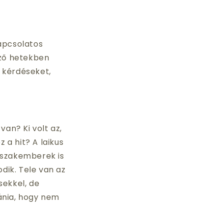
apcsolatos
ező hetekben
 kérdéseket,
an? Ki volt az,
 a hit? A laikus
 szakemberek is
dik. Tele van az
sekkel, de
mánia, hogy nem