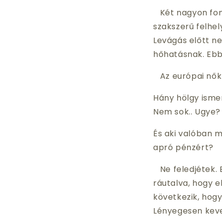
Két nagyon fonto
szakszerű felhel
Levágás előtt n
hőhatásnak. Ebb
Az európai nők 
Hány hölgy ismer
Nem sok.. Ugye?
És aki valóban m
apró pénzért?
Ne feledjétek. E
ráutalva, hogy e
következik, hogy
Lényegesen keve