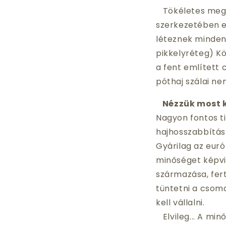
Tökéletes megol
szerkezetében e
léteznek mindenf
pikkelyréteg) Kö
a fent említett 
póthaj szálai n
Nézzük most k
Nagyon fontos tis
hajhosszabbítás 
Gyárilag az euro
minőséget képv
származása, fer
tüntetni a csoma
kell vállalni.
Elvileg... A mino