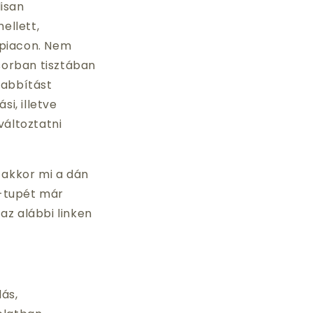
lisan
mellett,
r piacon. Nem
̋sorban tisztában
abbítást
si, illetve
áltoztatni
 akkor mi a dán
i-tupét már
az alábbi linken
ás,