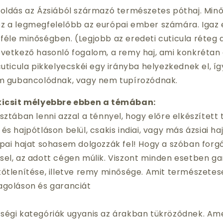
dás az Ázsiából származó természetes póthaj. Min
z a legmegfelelőbb az európai ember számára. Igaz e
éle minőségben. (Legjobb az eredeti cuticula réteg 
vetkező hasonló fogalom, a remy haj, ami konkrétan a
cuticula pikkelyecskéi egy irányba helyezkednek el, í
em gubancolódnak, vagy nem tupírozódnak.
icsit mélyebbre ebben a témában:
ztában lenni azzal a ténnyel, hogy előre elkészített
és hajpótláson belül, csakis indiai, vagy más ázsiai haj
́pai hajat sohasem dolgozzák fel! Hogy a szóban forg
isel, az adott cégen múlik. Viszont minden esetben gar
tőtlenítése, illetve remy minősége. Amit természetes
goláson és garanciát
̋ségi kategóriák ugyanis az árakban tükröződnek. 