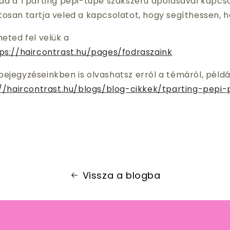
t ad a Tparting pepi-tupé szakszerű ápolásával kapcs
osan tartja veled a kapcsolatot, hogy segíthessen, ha 
heted fel velük a
ps://haircontrast.hu/pages/fodraszaink
ejegyzéseinkben is olvashatsz erről a témáról, példáu
//haircontrast.hu/blogs/blog-cikkek/tparting-pepi-
Vissza a blogba