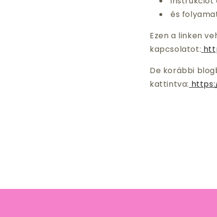
instrukció
és folyamat
Ezen a linken ve
kapcsolatot:
htt
De korábbi blogb
kattintva:
https: