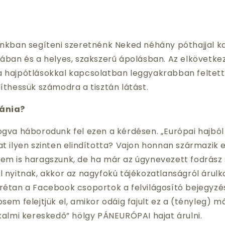
kban segíteni szeretnénk Neked néhány póthajjal k
ásában és a helyes, szakszerű ápolásban. Az elkövetk
a hajpótlásokkal kapcsolatban leggyakrabban feltett
gíthessük számodra a tisztán látást.
Mánia?
va háborodunk fel ezen a kérdésen. „Európai hajból v
at ilyen szinten elindította? Vajon honnan származik ez
nem is haragszunk, de ha már az úgynevezett fodrász
l nyitnak, akkor az nagyfokú tájékozatlanságról árulko
rétan a Facebook csoportok a felvilágosító bejegyzé
osem felejtjük el, amikor odáig fajult ez a (tényleg) 
lkalmi kereskedő” hölgy PÁNEURÓPAI hajat árulni.