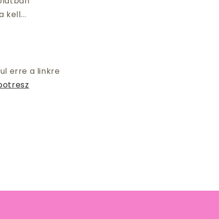
olatban
kell...
l erre a linkre
potresz