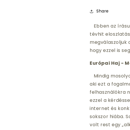
Share
Ebben az írásun
tévhit eloszlat
megválaszoljuk 
hogy ezzel is se
Európai Haj - 
Mindig mosolyog
aki ezt a fogalm
felhasználókra 
ezzel a kérdésse
internet és konk
sokszor hiába. S
volt rest egy „a