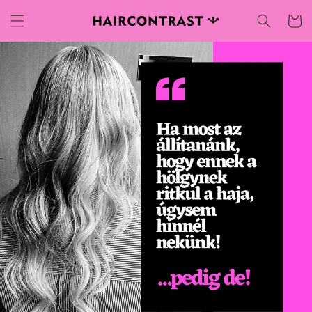
Ugrás a
Kosár
tartalomhoz