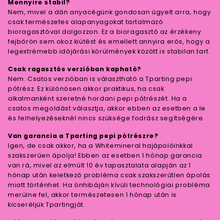
Mennyire stabil?
Nem, mivel a dán anyacégünk gondosan ügyelt arra, hogy
csak természetes alapanyagokat tartalmazó
bioragasztóval dolgozzon. Ez a bioragasztó az érzékeny
fejbőrön sem okoz kiütést és emellett annyira erős, hogy a
legextrémebb időjárási körülmények között is stabilan tart.
Csak ragasztós verzióban kapható?
Nem. Csatos verzióban is választható a Tparting pepi
pótrész. Ez különösen akkor praktikus, ha csak
alkalmanként szeretné hordani pepi pótrészét. Ha a
csatos megoldást választja, akkor ebben az esetben a le
és felhelyezéseknél nincs szüksége fodrász segítségére.
Van garancia a Tparting pepi pótrészre?
Igen, de csak akkor, ha a Whitemineral hajápolóinkkal
szakszerűen ápolja! Ebben az esetben 1 hónap garancia
van rá, mivel az elmúlt 10 év tapasztalata alapján az 1
hónap után keletkező probléma csak szakszerűtlen ápolás
miatt történhet. Ha önhibáján kívüli technológiai probléma
merülne fel, akkor természetesen 1 hónap után is
kicseréljük Tpartingját.