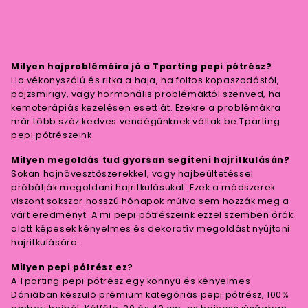
Milyen hajproblémáira jó a Tparting pepi pótrész?
Ha vékonyszálú és ritka a haja, ha foltos kopaszodástól,
pajzsmirigy, vagy hormonális problémáktól szenved, ha
kemoterápiás kezelésen esett át. Ezekre a problémákra
már több száz kedves vendégünknek váltak be Tparting
pepi pótrészeink.
Milyen megoldás tud gyorsan segíteni hajritkulásán?
Sokan hajnövesztőszerekkel, vagy hajbeültetéssel
próbálják megoldani hajritkulásukat. Ezek a módszerek
viszont sokszor hosszú hónapok múlva sem hozzák meg a
várt eredményt. A mi pepi pótrészeink ezzel szemben órák
alatt képesek kényelmes és dekoratív megoldást nyújtani
hajritkulására.
Milyen pepi pótrész ez?
A Tparting pepi pótrész egy könnyű és kényelmes
Dániában készülő prémium kategóriás pepi pótrész, 100%