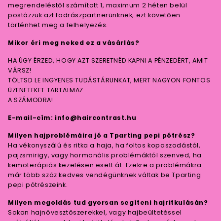
megrendeléstől számított 1, maximum 2 héten belül
postázzuk azt fodrászpartnerünknek, ezt követően
történhet meg a felhelyezés.
Mikor éri meg neked ez a vásárlás?
HA ÚGY ÉRZED, HOGY AZT SZERETNÉD KAPNI A PÉNZEDÉRT, AMIT
VÁRSZ!
TÖLTSD LE INGYENES TUDÁSTÁRUNKAT, MERT NAGYON FONTOS
ÜZENETEKET TARTALMAZ
A SZÁMODRA!
E-mail-cím: info@haircontrast.hu
Milyen hajproblémáira jó a Tparting pepi pótrész?
Ha vékonyszálú és ritka a haja, ha foltos kopaszodástól,
pajzsmirigy, vagy hormonális problémáktól szenved, ha
kemoterápiás kezelésen esett át. Ezekre a problémákra
már több száz kedves vendégünknek váltak be Tparting
pepi pótrészeink.
Milyen megoldás tud gyorsan segíteni hajritkulásán?
Sokan hajnövesztőszerekkel, vagy hajbeültetéssel