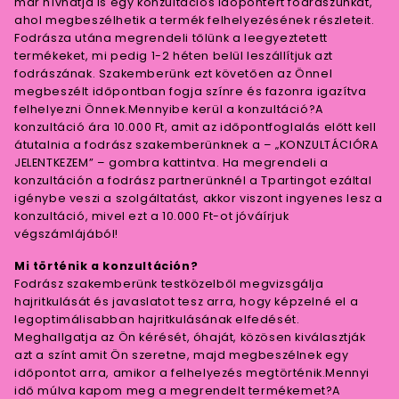
már hívhatja is egy konzultációs időpontért fodrászunkat,
ahol megbeszélhetik a termék felhelyezésének részleteit.
Fodrásza utána megrendeli tőlünk a leegyeztetett
termékeket, mi pedig 1-2 héten belül leszállítjuk azt
fodrászának. Szakemberünk ezt követően az Önnel
megbeszélt időpontban fogja színre és fazonra igazítva
felhelyezni Önnek.Mennyibe kerül a konzultáció?A
konzultáció ára 10.000 Ft, amit az időpontfoglalás előtt kell
átutalnia a fodrász szakemberünknek a – „KONZULTÁCIÓRA
JELENTKEZEM” – gombra kattintva. Ha megrendeli a
konzultáción a fodrász partnerünknél a Tpartingot ezáltal
igénybe veszi a szolgáltatást, akkor viszont ingyenes lesz a
konzultáció, mivel ezt a 10.000 Ft-ot jóváírjuk
végszámlájából!
Mi történik a konzultáción?
Fodrász szakemberünk testközelből megvizsgálja
hajritkulását és javaslatot tesz arra, hogy képzelné el a
legoptimálisabban hajritkulásának elfedését.
Meghallgatja az Ön kérését, óhaját, közösen kiválasztják
azt a színt amit Ön szeretne, majd megbeszélnek egy
időpontot arra, amikor a felhelyezés megtörténik.Mennyi
idő múlva kapom meg a megrendelt termékemet?A