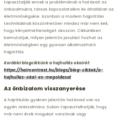
tapasztalják ennek a problémának a hatásait az
önbizalmukra, társas kapcsolataikra és általában az
életminőségükre. Azonban a modern hajpótlási
technikáknak köszönhetően mindez már nem kell,
hogy kényelmetlenséget okozzon. Cikkünkben
bemutatjuk, milyen jelentős javulást hozhat az
életminőségben egy gyorsan alkalmazható
hajpótlás.
Korábbi blogcikkünk a hajhullás okairól:
https://haircontrast.hu/blogs/blog-cikkek/a-
hajhullas-okai-es-megoldasai
Az önbizalom visszanyerése
A hajritkulás gyakran jelentős hatással van az
egyén önbizalmára. Sokan tapasztalhatják, hogy
már nem érzik magukat vonzónak vagy