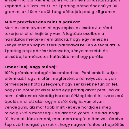
emberi hajból. Kétféle, 20 és 40 cm-es hajhosszúságban
kapható. A 20cm-es XL-es Tparting póthajának súlya 30
gramm, az 40cm-es XL Long póthajáé pedig 45gramm.
Miért praktikusabb mint a paróka?
Mert ez nem olyan mint egy sapka, ez csak azt a részt
takarja el ahol hajhiány van. A legtöbb esetben a
hajritkulás mértéke nem akkora, hogy egy nehéz és
kényelmetlen sapka szerű parókával kelljen elfedni azt. A
Tparting pepi pótrész könnyebb, kényelmesebb és
olcsóbb, természetes hatásúbb mint egy paróka.
Emberi haj, vagy műhaj?
100% prémium kategóriás emberi haj. Pont emiatt tudjuk
elérni azt, hogy miután megtörtént a felhelyezés, olyan
természetes hatású legyen, hogy senkinek ne tűnjön fel,
hogy Ön póthajat visel. Mert egy póthaj akkor profi, ha az
nem tűnik annak.Meddig hordható?Megfelelő és szakszerű
ápolás mellett akár egy másfél évig is. van olyan
vendégünk, aki már több mint két éve hordja és még
mindig kiváló minőségű, de akadt olyanra is példa, hogy
fél év alatt tönkrement, mert nem megfelelően volt ápolva.
Épp ezért hangsúlyozzuk ki, hogy nagyon fontos a hajpótlás