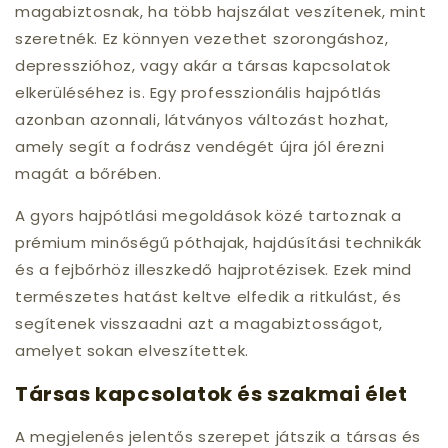
magabiztosnak, ha több hajszálat veszítenek, mint
szeretnék. Ez könnyen vezethet szorongáshoz,
depresszióhoz, vagy akár a társas kapcsolatok
elkerüléséhez is. Egy professzionális hajpótlás
azonban azonnali, látványos változást hozhat,
amely segít a fodrász vendégét újra jól érezni
magát a bőrében.
A gyors hajpótlási megoldások közé tartoznak a
prémium minőségű póthajak, hajdúsítási technikák
és a fejbőrhöz illeszkedő hajprotézisek. Ezek mind
természetes hatást keltve elfedik a ritkulást, és
segítenek visszaadni azt a magabiztosságot,
amelyet sokan elveszítettek.
Társas kapcsolatok és szakmai élet
A megjelenés jelentős szerepet játszik a társas és