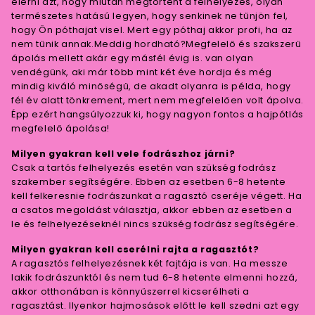
elérni azt, hogy miután megtörtént a felhelyezés, olyan
természetes hatású legyen, hogy senkinek ne tűnjön fel,
hogy Ön póthajat visel. Mert egy póthaj akkor profi, ha az
nem tűnik annak.Meddig hordható?Megfelelő és szakszerű
ápolás mellett akár egy másfél évig is. van olyan
vendégünk, aki már több mint két éve hordja és még
mindig kiváló minőségű, de akadt olyanra is példa, hogy
fél év alatt tönkrement, mert nem megfelelően volt ápolva.
Épp ezért hangsúlyozzuk ki, hogy nagyon fontos a hajpótlás
megfelelő ápolása!
Milyen gyakran kell vele fodrászhoz járni?
Csak a tartós felhelyezés esetén van szükség fodrász
szakember segítségére. Ebben az esetben 6-8 hetente
kell felkeresnie fodrászunkat a ragasztó cseréje végett. Ha
a csatos megoldást választja, akkor ebben az esetben a
le és felhelyezéseknél nincs szükség fodrász segítségére.
Milyen gyakran kell cserélni rajta a ragasztót?
A ragasztós felhelyezésnek két fajtája is van. Ha messze
lakik fodrászunktól és nem tud 6-8 hetente elmenni hozzá,
akkor otthonában is könnyűszerrel kicserélheti a
ragasztást. Ilyenkor hajmosások előtt le kell szedni azt egy