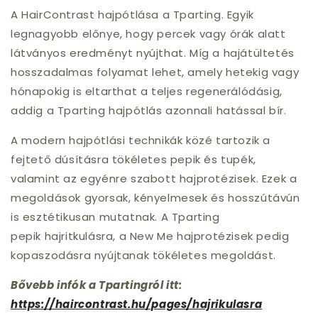
A HairContrast hajpótlása a Tparting. Egyik
legnagyobb előnye, hogy percek vagy órák alatt
látványos eredményt nyújthat. Míg a hajátültetés
hosszadalmas folyamat lehet, amely hetekig vagy
hónapokig is eltarthat a teljes regenerálódásig,
addig a Tparting hajpótlás azonnali hatással bír.
A modern hajpótlási technikák közé tartozik a
fejtető dúsításra tökéletes pepik és tupék,
valamint az egyénre szabott hajprotézisek. Ezek a
megoldások gyorsak, kényelmesek és hosszútávún
is esztétikusan mutatnak. A Tparting
pepik
hajritkulásra, a New Me hajprotézisek pedig
kopaszodásra nyújtanak tökéletes megoldást.
Bővebb infók a Tpartingról itt:
https://haircontrast.hu/pages/hajrikulasra