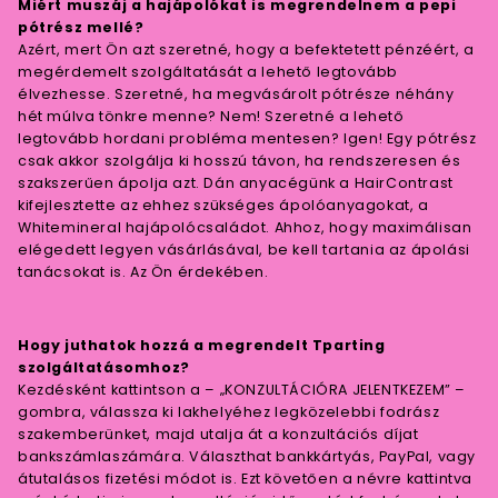
Miért muszáj a hajápolókat is megrendelnem a pepi
pótrész mellé?
Azért, mert Ön azt szeretné, hogy a befektetett pénzéért, a
megérdemelt szolgáltatását a lehető legtovább
élvezhesse. Szeretné, ha megvásárolt pótrésze néhány
hét múlva tönkre menne? Nem! Szeretné a lehető
legtovább hordani probléma mentesen? Igen! Egy pótrész
csak akkor szolgálja ki hosszú távon, ha rendszeresen és
szakszerűen ápolja azt. Dán anyacégünk a HairContrast
kifejlesztette az ehhez szükséges ápolóanyagokat, a
Whitemineral hajápolócsaládot. Ahhoz, hogy maximálisan
elégedett legyen vásárlásával, be kell tartania az ápolási
tanácsokat is. Az Ön érdekében.
Hogy juthatok hozzá a megrendelt Tparting
szolgáltatásomhoz?
Kezdésként kattintson a – „KONZULTÁCIÓRA JELENTKEZEM” –
gombra, válassza ki lakhelyéhez legközelebbi fodrász
szakemberünket, majd utalja át a konzultációs díjat
bankszámlaszámára. Választhat bankkártyás, PayPal, vagy
átutalásos fizetési módot is. Ezt követően a névre kattintva