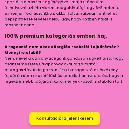
speciális oldószer segítségével, majd utána újra
felhelyezni azt. Ha viszont megoldható, hogy 6-8 hetente
elmenjen fodrászunkhoz, akkor folyamatosan fent lehet
pepi pótrésze levétel nélkül úgy, hogy közben hajat is
moshat benne.
100% prémium kategóriás emberi haj.
A ragasztó nem okoz allergiás reakciót fejbőrömön?
Mennyire stabil?
Nem, mivel a dán anyacégünk gondosan ügyelt arra, hogy
csak természetes alapanyagokat tartalmazó
bioragasztóval dolgozzon. Ez a bioragasztó az érzékeny
fejbőrön sem okoz kiütést és emellett annyira erős, hogy a
legextrémebb időjárási körülmények között is stabilan tart.
Konzultációra jelentkezem