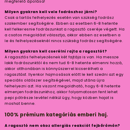
megfelelő ápolása!
Milyen gyakran kell vele fodrászhoz járni?
Csak a tartós felhelyezés esetén van szükség fodrász
szakember segítségére. Ebben az esetben 6-8 hetente
kell felkeresnie fodrászunkat a ragasztó cseréje végett. Ha
a csatos megoldást választja, akkor ebben az esetben a
le és felhelyezéseknél nincs szükség fodrász segítségére.
Milyen gyakran kell cserélni rajta a ragasztót?
A ragasztós felhelyezésnek két fajtája is van. Ha messze
lakik fodrászunktól és nem tud 6-8 hetente elmenni hozzá,
akkor otthonában is könnyűszerrel kicserélheti a
ragasztást. Ilyenkor hajmosások előtt le kell szedni azt egy
speciális oldószer segítségével, majd utána újra
felhelyezni azt. Ha viszont megoldható, hogy 6-8 hetente
elmenjen fodrászunkhoz, akkor folyamatosan fent lehet
pepi pótrésze levétel nélkül úgy, hogy közben hajat is
moshat benne.
100% prémium kategóriás emberi haj.
A ragasztó nem okoz allergiás reakciót fejbőrömön?