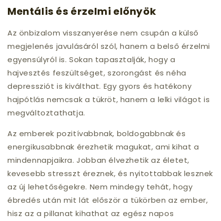
Mentális és érzelmi előnyök
Az önbizalom visszanyerése nem csupán a külső
megjelenés javulásáról szól, hanem a belső érzelmi
egyensúlyról is. Sokan tapasztalják, hogy a
hajvesztés feszültséget, szorongást és néha
depressziót is kiválthat. Egy gyors és hatékony
hajpótlás nemcsak a tükröt, hanem a lelki világot is
megváltoztathatja.
Az emberek pozitívabbnak, boldogabbnak és
energikusabbnak érezhetik magukat, ami kihat a
mindennapjaikra. Jobban élvezhetik az életet,
kevesebb stresszt éreznek, és nyitottabbak lesznek
az új lehetőségekre. Nem mindegy tehát, hogy
ébredés után mit lát először a tükörben az ember,
hisz az a pillanat kihathat az egész napos