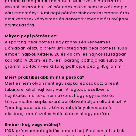
próbálják megoldani hajritkulásukat. Ezek a módszerek
viszont sokszor hosszú hónapok múlva sem hozzák meg a
várt eredményt. A mi pepi pótrészeink ezzel szemben órák
alatt képesek kényelmes és dekoratív megoldást nyújtani
hajritkulására.
Milyen pepi pótrész ez?
A Tparting pepi pótrész egy könnyű és kényelmes
Dániában készülő prémium kategóriás pepi pótrész, 100%
emberi hajból. Kétféle, 20 és 40 cm-es hajhosszúságban
kapható. A 20cm-es XL-es Tparting póthajának súlya 30
gramm, az 40cm-es XL Long póthajáé pedig 45gramm.
Miért praktikusabb mint a paróka?
Mert ez nem olyan mint egy sapka, ez csak azt a részt
takarja el ahol hajhiány van. A legtöbb esetben a
hajritkulás mértéke nem akkora, hogy egy nehéz és
kényelmetlen sapka szerű parókával kelljen elfedni azt. A
Tparting pepi pótrész könnyebb, kényelmesebb és
olcsóbb, természetes hatásúbb mint egy paróka.
Emberi haj, vagy műhaj?
100% prémium kategóriás emberi haj. Pont emiatt tudjuk