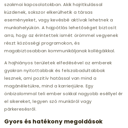
szakmai kapcsolatokban. Akik hajritkulással
küzdenek, sokszor elkerülhetik a társas
eseményeket, vagy kevésbé aktívak lehetnek a
munkahelyükön. A hajpótlás lehetőséget biztosít
arra, hogy az érintettek ismét örömmel vegyenek
részt közösségi programokon, és
magabiztosabban kommunikáljanak kollégáikkal.
A hajhiányos területek elfedésével az emberek
gyakran nyitottabbak és felszabadultabbak
lesznek, ami pozitív hatással van mind a
magánéletükre, mind a karrierjükre. Egy
önbizalommal teli ember sokkal nagyobb eséllyel ér
el sikereket, legyen szó munkáról vagy
párkeresésről.
Gyors és hatékony megoldások