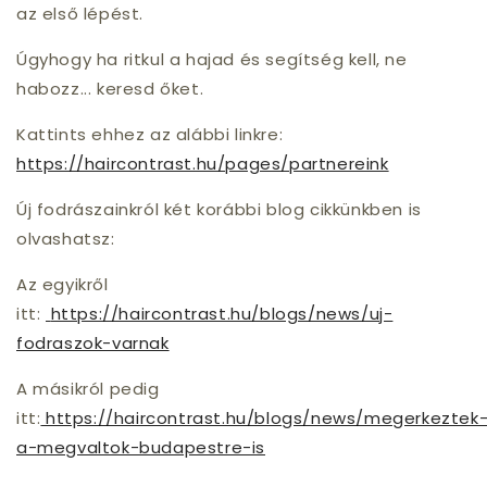
az első lépést.
Úgyhogy ha ritkul a hajad és segítség kell, ne
habozz... keresd őket.
Kattints ehhez az alábbi linkre:
https://haircontrast.hu/pages/partnereink
Új fodrászainkról két korábbi blog cikkünkben is
olvashatsz:
Az egyikről
itt:
https://haircontrast.hu/blogs/news/uj-
fodraszok-varnak
A másikról pedig
itt:
https://haircontrast.hu/blogs/news/megerkeztek
a-megvaltok-budapestre-is