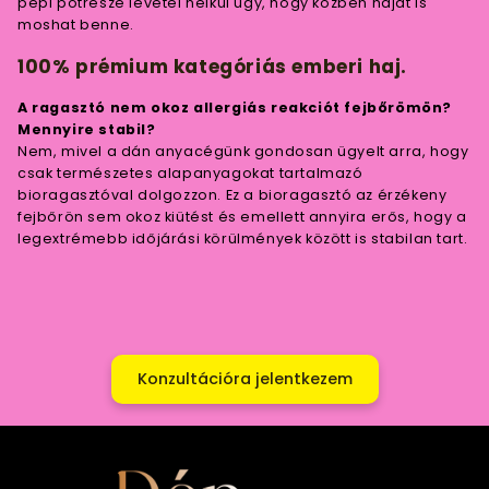
pepi pótrésze levétel nélkül úgy, hogy közben hajat is
moshat benne.
100% prémium kategóriás emberi haj.
A ragasztó nem okoz allergiás reakciót fejbőrömön?
Mennyire stabil?
Nem, mivel a dán anyacégünk gondosan ügyelt arra, hogy
csak természetes alapanyagokat tartalmazó
bioragasztóval dolgozzon. Ez a bioragasztó az érzékeny
fejbőrön sem okoz kiütést és emellett annyira erős, hogy a
legextrémebb időjárási körülmények között is stabilan tart.
Konzultációra jelentkezem