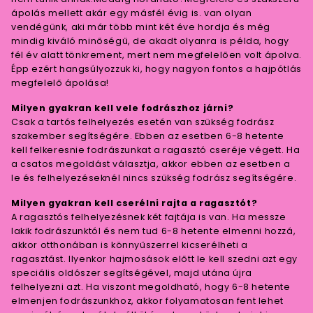
ápolás mellett akár egy másfél évig is. van olyan
vendégünk, aki már több mint két éve hordja és még
mindig kiváló minőségű, de akadt olyanra is példa, hogy
fél év alatt tönkrement, mert nem megfelelően volt ápolva.
Épp ezért hangsúlyozzuk ki, hogy nagyon fontos a hajpótlás
megfelelő ápolása!
Milyen gyakran kell vele fodrászhoz járni?
Csak a tartós felhelyezés esetén van szükség fodrász
szakember segítségére. Ebben az esetben 6-8 hetente
kell felkeresnie fodrászunkat a ragasztó cseréje végett. Ha
a csatos megoldást választja, akkor ebben az esetben a
le és felhelyezéseknél nincs szükség fodrász segítségére.
Milyen gyakran kell cserélni rajta a ragasztót?
A ragasztós felhelyezésnek két fajtája is van. Ha messze
lakik fodrászunktól és nem tud 6-8 hetente elmenni hozzá,
akkor otthonában is könnyűszerrel kicserélheti a
ragasztást. Ilyenkor hajmosások előtt le kell szedni azt egy
speciális oldószer segítségével, majd utána újra
felhelyezni azt. Ha viszont megoldható, hogy 6-8 hetente
elmenjen fodrászunkhoz, akkor folyamatosan fent lehet