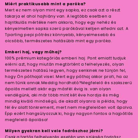
Miért praktikusabb mint a paróka?
Mert ez nem olyan mint egy sapka, ez csak azt a részt
takarja el ahol hajhiány van. A legtöbb esetben a
hajritkulás mértéke nem akkora, hogy egy nehéz és
kényelmetlen sapka szerű parókával kelljen elfedni azt. A
Tparting pepi pótrész könnyebb, kényelmesebb és
olcsóbb, természetes hatásúbb mint egy paróka.
Emberi haj, vagy műhaj?
100% prémium kategóriás emberi haj. Pont emiatt tudjuk
elérni azt, hogy miután megtörtént a felhelyezés, olyan
természetes hatású legyen, hogy senkinek ne tűnjön fel,
hogy Ön póthajat visel. Mert egy póthaj akkor profi, ha az
nem tűnik annak.Meddig hordható?Megfelelő és szakszerű
ápolás mellett akár egy másfél évig is. van olyan
vendégünk, aki már több mint két éve hordja és még
mindig kiváló minőségű, de akadt olyanra is példa, hogy
fél év alatt tönkrement, mert nem megfelelően volt ápolva.
Épp ezért hangsúlyozzuk ki, hogy nagyon fontos a hajpótlás
megfelelő ápolása!
Milyen gyakran kell vele fodrászhoz járni?
Csak a tartós felhelyezés esetén van szükség fodrász