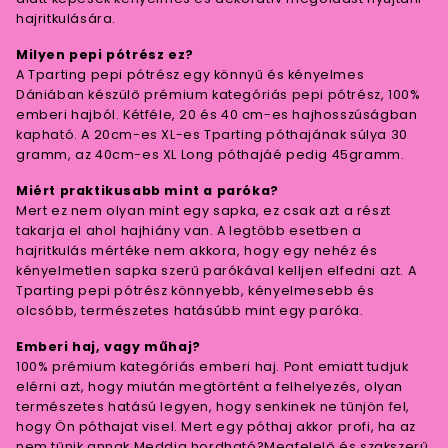
hajritkulására.
Milyen pepi pótrész ez?
A Tparting pepi pótrész egy könnyű és kényelmes
Dániában készülő prémium kategóriás pepi pótrész, 100%
emberi hajból. Kétféle, 20 és 40 cm-es hajhosszúságban
kapható. A 20cm-es XL-es Tparting póthajának súlya 30
gramm, az 40cm-es XL Long póthajáé pedig 45gramm.
Miért praktikusabb mint a paróka?
Mert ez nem olyan mint egy sapka, ez csak azt a részt
takarja el ahol hajhiány van. A legtöbb esetben a
hajritkulás mértéke nem akkora, hogy egy nehéz és
kényelmetlen sapka szerű parókával kelljen elfedni azt. A
Tparting pepi pótrész könnyebb, kényelmesebb és
olcsóbb, természetes hatásúbb mint egy paróka.
Emberi haj, vagy műhaj?
100% prémium kategóriás emberi haj. Pont emiatt tudjuk
elérni azt, hogy miután megtörtént a felhelyezés, olyan
természetes hatású legyen, hogy senkinek ne tűnjön fel,
hogy Ön póthajat visel. Mert egy póthaj akkor profi, ha az
nem tűnik annak.Meddig hordható?Megfelelő és szakszerű