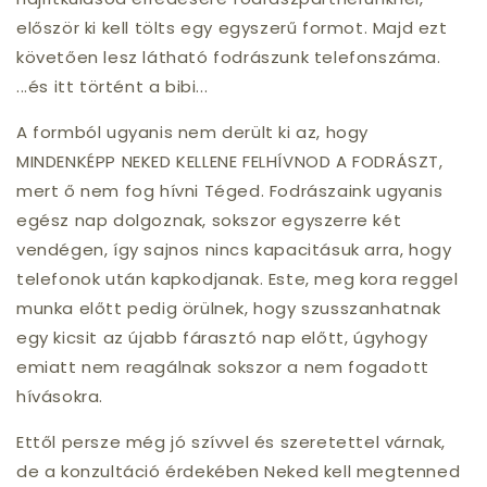
először ki kell tölts egy egyszerű formot. Majd ezt
követően lesz látható fodrászunk telefonszáma.
...és itt történt a bibi...
A formból ugyanis nem derült ki az, hogy
MINDENKÉPP NEKED KELLENE FELHÍVNOD A FODRÁSZT,
mert ő nem fog hívni Téged. Fodrászaink ugyanis
egész nap dolgoznak, sokszor egyszerre két
vendégen, így sajnos nincs kapacitásuk arra, hogy
telefonok után kapkodjanak. Este, meg kora reggel
munka előtt pedig örülnek, hogy szusszanhatnak
egy kicsit az újabb fárasztó nap előtt, úgyhogy
emiatt nem reagálnak sokszor a nem fogadott
hívásokra.
Ettől persze még jó szívvel és szeretettel várnak,
de a konzultáció érdekében Neked kell megtenned