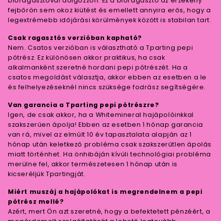
bioragasztóval dolgozzon. Ez a bioragasztó az érzékeny
fejbőrön sem okoz kiütést és emellett annyira erős, hogy a
legextrémebb időjárási körülmények között is stabilan tart.
Csak ragasztós verzióban kapható?
Nem. Csatos verzióban is választható a Tparting pepi
pótrész. Ez különösen akkor praktikus, ha csak
alkalmanként szeretné hordani pepi pótrészét. Ha a
csatos megoldást választja, akkor ebben az esetben a le
és felhelyezéseknél nincs szüksége fodrász segítségére.
Van garancia a Tparting pepi pótrészre?
Igen, de csak akkor, ha a Whitemineral hajápolóinkkal
szakszerűen ápolja! Ebben az esetben 1 hónap garancia
van rá, mivel az elmúlt 10 év tapasztalata alapján az 1
hónap után keletkező probléma csak szakszerűtlen ápolás
miatt történhet. Ha önhibáján kívüli technológiai probléma
merülne fel, akkor természetesen 1 hónap után is
kicseréljük Tpartingját.
Miért muszáj a hajápolókat is megrendelnem a pepi
pótrész mellé?
Azért, mert Ön azt szeretné, hogy a befektetett pénzéért, a