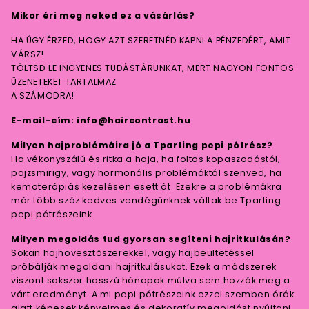
Mikor éri meg neked ez a vásárlás?
HA ÚGY ÉRZED, HOGY AZT SZERETNÉD KAPNI A PÉNZEDÉRT, AMIT
VÁRSZ!
TÖLTSD LE INGYENES TUDÁSTÁRUNKAT, MERT NAGYON FONTOS
ÜZENETEKET TARTALMAZ
A SZÁMODRA!
E-mail-cím: info@haircontrast.hu
Milyen hajproblémáira jó a Tparting pepi pótrész?
Ha vékonyszálú és ritka a haja, ha foltos kopaszodástól,
pajzsmirigy, vagy hormonális problémáktól szenved, ha
kemoterápiás kezelésen esett át. Ezekre a problémákra
már több száz kedves vendégünknek váltak be Tparting
pepi pótrészeink.
Milyen megoldás tud gyorsan segíteni hajritkulásán?
Sokan hajnövesztőszerekkel, vagy hajbeültetéssel
próbálják megoldani hajritkulásukat. Ezek a módszerek
viszont sokszor hosszú hónapok múlva sem hozzák meg a
várt eredményt. A mi pepi pótrészeink ezzel szemben órák
alatt képesek kényelmes és dekoratív megoldást nyújtani