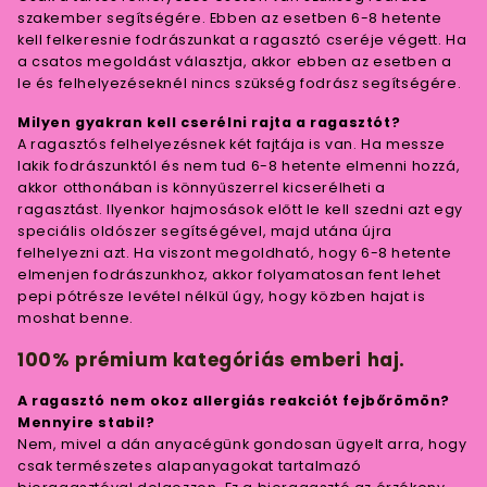
szakember segítségére. Ebben az esetben 6-8 hetente
kell felkeresnie fodrászunkat a ragasztó cseréje végett. Ha
a csatos megoldást választja, akkor ebben az esetben a
le és felhelyezéseknél nincs szükség fodrász segítségére.
Milyen gyakran kell cserélni rajta a ragasztót?
A ragasztós felhelyezésnek két fajtája is van. Ha messze
lakik fodrászunktól és nem tud 6-8 hetente elmenni hozzá,
akkor otthonában is könnyűszerrel kicserélheti a
ragasztást. Ilyenkor hajmosások előtt le kell szedni azt egy
speciális oldószer segítségével, majd utána újra
felhelyezni azt. Ha viszont megoldható, hogy 6-8 hetente
elmenjen fodrászunkhoz, akkor folyamatosan fent lehet
pepi pótrésze levétel nélkül úgy, hogy közben hajat is
moshat benne.
100% prémium kategóriás emberi haj.
A ragasztó nem okoz allergiás reakciót fejbőrömön?
Mennyire stabil?
Nem, mivel a dán anyacégünk gondosan ügyelt arra, hogy
csak természetes alapanyagokat tartalmazó