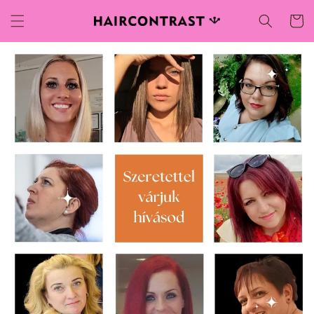
Ugrás a
Kosár
tartalomhoz