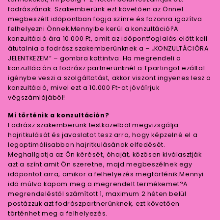
fodrászának. Szakemberünk ezt követően az Önnel
megbeszélt időpontban fogja színre és fazonra igazítva
felhelyezni Önnek.Mennyibe kerül a konzultáció?A
konzultáció ára 10.000 Ft, amit az időpontfoglalás előtt kell
átutalnia a fodrász szakemberünknek a – „KONZULTÁCIÓRA
JELENTKEZEM” – gombra kattintva. Ha megrendeli a
konzultáción a fodrász partnerünknél a Tpartingot ezáltal
igénybe veszi a szolgáltatást, akkor viszont ingyenes lesz a
konzultáció, mivel ezt a 10.000 Ft-ot jóváírjuk
végszámlájából!
Mi történik a konzultáción?
Fodrász szakemberünk testközelből megvizsgálja
hajritkulását és javaslatot tesz arra, hogy képzelné el a
legoptimálisabban hajritkulásának elfedését.
Meghallgatja az Ön kérését, óhaját, közösen kiválasztják
azt a színt amit Ön szeretne, majd megbeszélnek egy
időpontot arra, amikor a felhelyezés megtörténik.Mennyi
idő múlva kapom meg a megrendelt termékemet?A
megrendeléstől számított 1, maximum 2 héten belül
postázzuk azt fodrászpartnerünknek, ezt követően
történhet meg a felhelyezés.