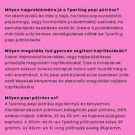
Milyen hajproblémáira jó a Tparting pepi pótrész?
Ha vékonyszálú és ritka a haja, ha foltos kopaszodástól,
pajzsmirigy, vagy hormonális problémáktól szenved, ha
kemoterápiás kezelésen esett át. Ezekre a problémákra
már több száz kedves vendégünknek váltak be Tparting
pepi pótrészeink.
Milyen megoldás tud gyorsan segíteni hajritkulásán?
Sokan hajnövesztőszerekkel, vagy hajbeültetéssel
próbálják megoldani hajritkulásukat. Ezek a módszerek
viszont sokszor hosszú hónapok múlva sem hozzák meg a
várt eredményt. A mi pepi pótrészeink ezzel szemben órák
alatt képesek kényelmes és dekoratív megoldást nyújtani
hajritkulására.
Milyen pepi pótrész ez?
A Tparting pepi pótrész egy könnyű és kényelmes
Dániában készülő prémium kategóriás pepi pótrész, 100%
emberi hajból. Kétféle, 20 és 40 cm-es hajhosszúságban
kapható. A 20cm-es XL-es Tparting póthajának súlya 30
gramm, az 40cm-es XL Long póthajáé pedig 45gramm.