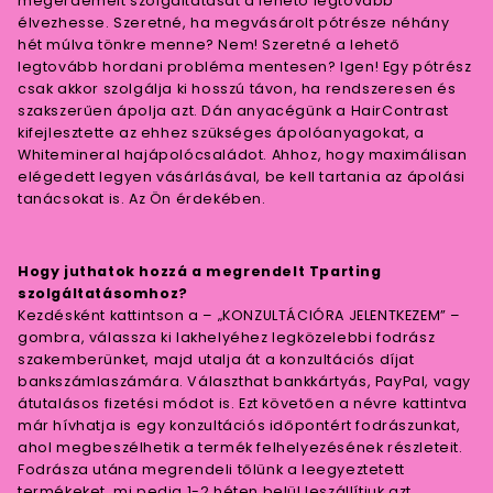
megérdemelt szolgáltatását a lehető legtovább
élvezhesse. Szeretné, ha megvásárolt pótrésze néhány
hét múlva tönkre menne? Nem! Szeretné a lehető
legtovább hordani probléma mentesen? Igen! Egy pótrész
csak akkor szolgálja ki hosszú távon, ha rendszeresen és
szakszerűen ápolja azt. Dán anyacégünk a HairContrast
kifejlesztette az ehhez szükséges ápolóanyagokat, a
Whitemineral hajápolócsaládot. Ahhoz, hogy maximálisan
elégedett legyen vásárlásával, be kell tartania az ápolási
tanácsokat is. Az Ön érdekében.
Hogy juthatok hozzá a megrendelt Tparting
szolgáltatásomhoz?
Kezdésként kattintson a – „KONZULTÁCIÓRA JELENTKEZEM” –
gombra, válassza ki lakhelyéhez legközelebbi fodrász
szakemberünket, majd utalja át a konzultációs díjat
bankszámlaszámára. Választhat bankkártyás, PayPal, vagy
átutalásos fizetési módot is. Ezt követően a névre kattintva
már hívhatja is egy konzultációs időpontért fodrászunkat,
ahol megbeszélhetik a termék felhelyezésének részleteit.
Fodrásza utána megrendeli tőlünk a leegyeztetett
termékeket, mi pedig 1-2 héten belül leszállítjuk azt