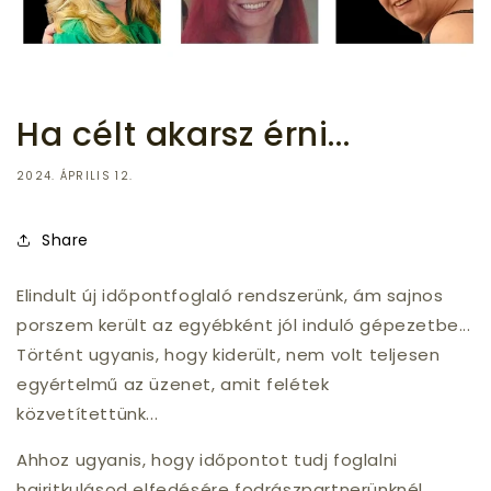
Ha célt akarsz érni...
2024. ÁPRILIS 12.
Share
Elindult új időpontfoglaló rendszerünk, ám sajnos
porszem került az egyébként jól induló gépezetbe...
Történt ugyanis, hogy kiderült, nem volt teljesen
egyértelmű az üzenet, amit felétek
közvetítettünk...
Ahhoz ugyanis, hogy időpontot tudj foglalni
hajritkulásod elfedésére fodrászpartnerünknél,