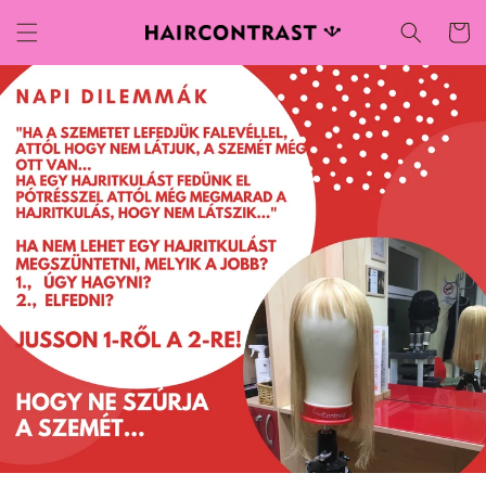
Ugrás a
Kosár
tartalomhoz