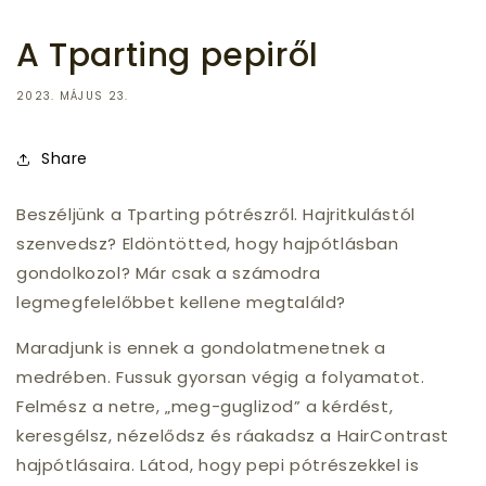
A Tparting pepiről
2023. MÁJUS 23.
Share
Beszéljünk a Tparting pótrészről. Hajritkulástól
szenvedsz? Eldöntötted, hogy hajpótlásban
gondolkozol? Már csak a számodra
legmegfelelőbbet kellene megtaláld?
Maradjunk is ennek a gondolatmenetnek a
medrében. Fussuk gyorsan végig a folyamatot.
Felmész a netre, „meg-guglizod” a kérdést,
keresgélsz, nézelődsz és ráakadsz a HairContrast
hajpótlásaira. Látod, hogy pepi pótrészekkel is