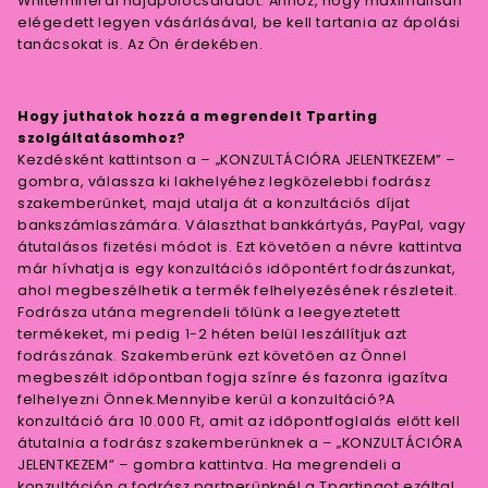
Whitemineral hajápolócsaládot. Ahhoz, hogy maximálisan
elégedett legyen vásárlásával, be kell tartania az ápolási
tanácsokat is. Az Ön érdekében.
Hogy juthatok hozzá a megrendelt Tparting
szolgáltatásomhoz?
Kezdésként kattintson a – „KONZULTÁCIÓRA JELENTKEZEM” –
gombra, válassza ki lakhelyéhez legközelebbi fodrász
szakemberünket, majd utalja át a konzultációs díjat
bankszámlaszámára. Választhat bankkártyás, PayPal, vagy
átutalásos fizetési módot is. Ezt követően a névre kattintva
már hívhatja is egy konzultációs időpontért fodrászunkat,
ahol megbeszélhetik a termék felhelyezésének részleteit.
Fodrásza utána megrendeli tőlünk a leegyeztetett
termékeket, mi pedig 1-2 héten belül leszállítjuk azt
fodrászának. Szakemberünk ezt követően az Önnel
megbeszélt időpontban fogja színre és fazonra igazítva
felhelyezni Önnek.Mennyibe kerül a konzultáció?A
konzultáció ára 10.000 Ft, amit az időpontfoglalás előtt kell
átutalnia a fodrász szakemberünknek a – „KONZULTÁCIÓRA
JELENTKEZEM” – gombra kattintva. Ha megrendeli a
konzultáción a fodrász partnerünknél a Tpartingot ezáltal