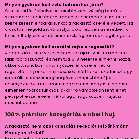
Milyen gyakran kell vele fodrászhoz járni?
Csak a tartós felhelyezés esetén van szükség fodrász
szakember segítségére. Ebben az esetben 6-8 hetente
kell felkeresnie fodrászunkat a ragasztó cseréje végett. Ha
a csatos megoldást választja, akkor ebben az esetben a
le és felhelyezéseknél nincs szükség fodrász segítségére.
Milyen gyakran kell cserélni rajta a ragasztót?
A ragasztós felhelyezésnek két fajtája is van. Ha messze
lakik fodrászunktól és nem tud 6-8 hetente elmenni hozzá,
akkor otthonában is könnyűszerrel kicserélheti a
ragasztást. Ilyenkor hajmosások előtt le kell szedni azt egy
speciális oldószer segítségével, majd utána újra
felhelyezni azt. Ha viszont megoldható, hogy 6-8 hetente
elmenjen fodrászunkhoz, akkor folyamatosan fent lehet
pepi pótrésze levétel nélkül úgy, hogy közben hajat is
moshat benne.
100% prémium kategóriás emberi haj.
A ragasztó nem okoz allergiás reakciót fejbőrömön?
Mennyire stabil?
Nem, mivel a dán anyacégünk gondosan ügyelt arra, hogy