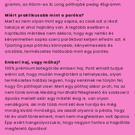
gramm, az 40cm-es XL Long póthajáé pedig 45gramm.
Miért praktikusabb mint a paróka?
Mert ez nem olyan mint egy sapka, ez csak azt a részt
takarja el ahol hajhiány van. A legtöbb esetben a
hajritkulás mértéke nem akkora, hogy egy nehéz és
kényelmetlen sapka szerű parókával kelljen elfedni azt. A
Tparting pepi pótrész könnyebb, kényelmesebb és
olcsóbb, természetes hatásúbb mint egy paróka.
Emberi haj, vagy műhaj?
100% prémium kategóriás emberi haj. Pont emiatt tudjuk
elérni azt, hogy miután megtörtént a felhelyezés, olyan
természetes hatású legyen, hogy senkinek ne tűnjön fel,
hogy Ön póthajat visel. Mert egy póthaj akkor profi, ha az
nem tűnik annak.Meddig hordható?Megfelelő és szakszerű
ápolás mellett akár egy másfél évig is. van olyan
vendégünk, aki már több mint két éve hordja és még
mindig kiváló minőségű, de akadt olyanra is példa, hogy
fél év alatt tönkrement, mert nem megfelelően volt ápolva.
Épp ezért hangsúlyozzuk ki, hogy nagyon fontos a hajpótlás
megfelelő ápolása!