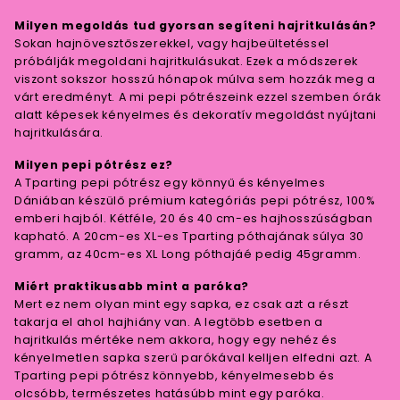
Milyen megoldás tud gyorsan segíteni hajritkulásán?
Sokan hajnövesztőszerekkel, vagy hajbeültetéssel
próbálják megoldani hajritkulásukat. Ezek a módszerek
viszont sokszor hosszú hónapok múlva sem hozzák meg a
várt eredményt. A mi pepi pótrészeink ezzel szemben órák
alatt képesek kényelmes és dekoratív megoldást nyújtani
hajritkulására.
Milyen pepi pótrész ez?
A Tparting pepi pótrész egy könnyű és kényelmes
Dániában készülő prémium kategóriás pepi pótrész, 100%
emberi hajból. Kétféle, 20 és 40 cm-es hajhosszúságban
kapható. A 20cm-es XL-es Tparting póthajának súlya 30
gramm, az 40cm-es XL Long póthajáé pedig 45gramm.
Miért praktikusabb mint a paróka?
Mert ez nem olyan mint egy sapka, ez csak azt a részt
takarja el ahol hajhiány van. A legtöbb esetben a
hajritkulás mértéke nem akkora, hogy egy nehéz és
kényelmetlen sapka szerű parókával kelljen elfedni azt. A
Tparting pepi pótrész könnyebb, kényelmesebb és
olcsóbb, természetes hatásúbb mint egy paróka.