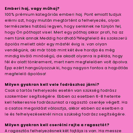
Emberi haj, vagy műhaj?
100% prémium kategóriás emberi haj. Pont emiatt tudjuk
elérni azt, hogy miután megtörtént a felhelyezés, olyan
természetes hatású legyen, hogy senkinek ne tűnjön fel,
hogy Ön póthajat visel. Mert egy póthaj akkor profi, ha az
nem tűnik annak.Meddig hordható?Megfelelő és szakszerű
ápolás mellett akár egy másfél évig is. van olyan
vendégünk, aki már több mint két éve hordja és még
mindig kiváló minőségű, de akadt olyanra is példa, hogy
fél év alatt tönkrement, mert nem megfelelően volt ápolva.
Épp ezért hangsúlyozzuk ki, hogy nagyon fontos a hajpótlás
megfelelő ápolása!
Milyen gyakran kell vele fodrászhoz járni?
Csak a tartós felhelyezés esetén van szükség fodrász
szakember segítségére. Ebben az esetben 6-8 hetente
kell felkeresnie fodrászunkat a ragasztó cseréje végett. Ha
a csatos megoldást választja, akkor ebben az esetben a
le és felhelyezéseknél nincs szükség fodrász segítségére.
Milyen gyakran kell cserélni rajta a ragasztót?
A ragasztós felhelyezésnek két fajtája is van. Ha messze