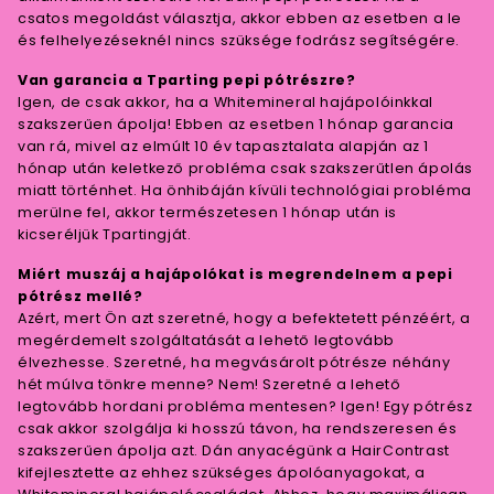
csatos megoldást választja, akkor ebben az esetben a le
és felhelyezéseknél nincs szüksége fodrász segítségére.
Van garancia a Tparting pepi pótrészre?
Igen, de csak akkor, ha a Whitemineral hajápolóinkkal
szakszerűen ápolja! Ebben az esetben 1 hónap garancia
van rá, mivel az elmúlt 10 év tapasztalata alapján az 1
hónap után keletkező probléma csak szakszerűtlen ápolás
miatt történhet. Ha önhibáján kívüli technológiai probléma
merülne fel, akkor természetesen 1 hónap után is
kicseréljük Tpartingját.
Miért muszáj a hajápolókat is megrendelnem a pepi
pótrész mellé?
Azért, mert Ön azt szeretné, hogy a befektetett pénzéért, a
megérdemelt szolgáltatását a lehető legtovább
élvezhesse. Szeretné, ha megvásárolt pótrésze néhány
hét múlva tönkre menne? Nem! Szeretné a lehető
legtovább hordani probléma mentesen? Igen! Egy pótrész
csak akkor szolgálja ki hosszú távon, ha rendszeresen és
szakszerűen ápolja azt. Dán anyacégünk a HairContrast
kifejlesztette az ehhez szükséges ápolóanyagokat, a