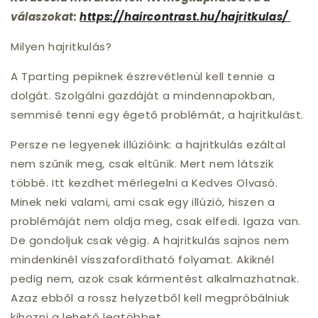
válaszokat:
https://haircontrast.hu/hajritkulas/
Milyen hajritkulás?
A Tparting pepiknek észrevétlenül kell tennie a
dolgát. Szolgálni gazdáját a mindennapokban,
semmisé tenni egy égető problémát, a hajritkulást.
Persze ne legyenek illúzióink: a hajritkulás ezáltal
nem szűnik meg, csak eltűnik. Mert nem látszik
többé. Itt kezdhet mérlegelni a Kedves Olvasó.
Minek neki valami, ami csak egy illúzió, hiszen a
problémáját nem oldja meg, csak elfedi. Igaza van.
De gondoljuk csak végig. A hajritkulás sajnos nem
mindenkinél visszafordítható folyamat. Akiknél
pedig nem, azok csak kármentést alkalmazhatnak.
Azaz ebből a rossz helyzetből kell megpróbálniuk
kihozni a lehető legtöbbet.