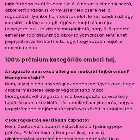
lakik fodrászunktól és nem tud 6-8 hetente elmenni hozzá,
akkor otthonában is könnyűszerrel kicserélheti a
ragasztást. Ilyenkor hajmosások előtt le kell szedni azt egy
speciális oldószer segítségével, majd utána újra
felhelyezni azt. Ha viszont megoldható, hogy 6-8 hetente
elmenjen fodrászunkhoz, akkor folyamatosan fent lehet
pepi pótrésze levétel nélkül úgy, hogy közben hajat is
moshat benne.
100% prémium kategóriás emberi haj.
A ragasztó nem okoz allergiás reakciót fejbőrömön?
Mennyire stabil?
Nem, mivel a dán anyacégünk gondosan ügyelt arra, hogy
csak természetes alapanyagokat tartalmazó
bioragasztóval dolgozzon. Ez a bioragasztó az érzékeny
fejbőrön sem okoz kiütést és emellett annyira erős, hogy a
legextrémebb időjárási körülmények között is stabilan tart.
Csak ragasztós verzióban kapható?
Nem. Csatos verzióban is választható a Tparting pepi
pótrész. Ez különösen akkor praktikus, ha csak
alkalmanként szeretné hordani pepi pótrészét. Ha a