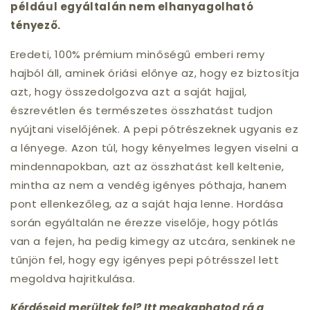
például egyáltalán nem elhanyagolható
tényező.
Eredeti, 100% prémium minőségű emberi remy
hajból áll, aminek óriási előnye az, hogy ez biztosítja
azt, hogy összedolgozva azt a saját hajjal,
észrevétlen és természetes összhatást tudjon
nyújtani viselőjének. A pepi pótrészeknek ugyanis ez
a lényege. Azon túl, hogy kényelmes legyen viselni a
mindennapokban, azt az összhatást kell keltenie,
mintha az nem a vendég igényes póthaja, hanem
pont ellenkezőleg, az a saját haja lenne. Hordása
során egyáltalán ne érezze viselője, hogy pótlás
van a fejen, ha pedig kimegy az utcára, senkinek ne
tűnjön fel, hogy egy igényes pepi pótrésszel lett
megoldva hajritkulása.
Kérdéseid merültek fel? Itt megkaphatod rá a