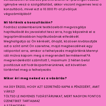
igénybe veszi a szolgáltatást, akkor viszont ingyenes lesz a
konzultáció, mivel ezt a 10.000 Ft-ot jóváírjuk
végszámlájából!
Mi történik a konzultáción?
Fodrász szakemberünk testközelből megvizsgálja
hajritkulását és javaslatot tesz arra, hogy képzelné el a
legoptimálisabban hajritkulásának elfedését.
Meghallgatja az Ön kérését, óhaját, közösen kiválasztják
azt a színt amit Ön szeretne, majd megbeszélnek egy
időpontot arra, amikor a felhelyezés megtörténik.Mennyi
idő múlva kapom meg a megrendelt termékemet?A
megrendeléstől számított 1, maximum 2 héten belül
postázzuk azt fodrászpartnerünknek, ezt követően
történhet meg a felhelyezés.
Mikor éri meg neked ez a vásárlás?
HA ÚGY ÉRZED, HOGY AZT SZERETNÉD KAPNI A PÉNZEDÉRT, AMIT
VÁRSZ!
TÖLTSD LE INGYENES TUDÁSTÁRUNKAT, MERT NAGYON FONTOS
ÜZENETEKET TARTALMAZ
A SZÁMODRA!