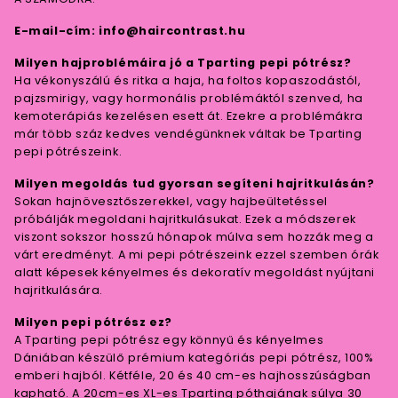
E-mail-cím: info@haircontrast.hu
Milyen hajproblémáira jó a Tparting pepi pótrész?
Ha vékonyszálú és ritka a haja, ha foltos kopaszodástól,
pajzsmirigy, vagy hormonális problémáktól szenved, ha
kemoterápiás kezelésen esett át. Ezekre a problémákra
már több száz kedves vendégünknek váltak be Tparting
pepi pótrészeink.
Milyen megoldás tud gyorsan segíteni hajritkulásán?
Sokan hajnövesztőszerekkel, vagy hajbeültetéssel
próbálják megoldani hajritkulásukat. Ezek a módszerek
viszont sokszor hosszú hónapok múlva sem hozzák meg a
várt eredményt. A mi pepi pótrészeink ezzel szemben órák
alatt képesek kényelmes és dekoratív megoldást nyújtani
hajritkulására.
Milyen pepi pótrész ez?
A Tparting pepi pótrész egy könnyű és kényelmes
Dániában készülő prémium kategóriás pepi pótrész, 100%
emberi hajból. Kétféle, 20 és 40 cm-es hajhosszúságban
kapható. A 20cm-es XL-es Tparting póthajának súlya 30