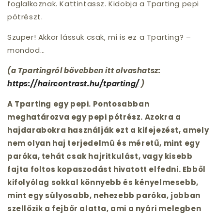
foglalkoznak. Kattintassz. Kidobja a Tparting pepi
pótrészt.
Szuper! Akkor lássuk csak, mi is ez a Tparting? –
mondod…
(a Tpartingról bővebben itt olvashatsz:
https://haircontrast.hu/tparting/
)
A Tparting egy pepi. Pontosabban
meghatározva egy pepi pótrész. Azokra a
hajdarabokra használják ezt a kifejezést, amely
nem olyan haj terjedelmü és méretű, mint egy
paróka, tehát csak hajritkulást, vagy kisebb
fajta foltos kopaszodást hivatott elfedni. Ebből
kifolyólag sokkal könnyebb és kényelmesebb,
mint egy súlyosabb, nehezebb paróka, jobban
szellőzik a fejbőr alatta, ami a nyári melegben