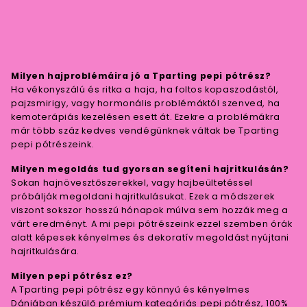
Milyen hajproblémáira jó a Tparting pepi pótrész?
Ha vékonyszálú és ritka a haja, ha foltos kopaszodástól,
pajzsmirigy, vagy hormonális problémáktól szenved, ha
kemoterápiás kezelésen esett át. Ezekre a problémákra
már több száz kedves vendégünknek váltak be Tparting
pepi pótrészeink.
Milyen megoldás tud gyorsan segíteni hajritkulásán?
Sokan hajnövesztőszerekkel, vagy hajbeültetéssel
próbálják megoldani hajritkulásukat. Ezek a módszerek
viszont sokszor hosszú hónapok múlva sem hozzák meg a
várt eredményt. A mi pepi pótrészeink ezzel szemben órák
alatt képesek kényelmes és dekoratív megoldást nyújtani
hajritkulására.
Milyen pepi pótrész ez?
A Tparting pepi pótrész egy könnyű és kényelmes
Dániában készülő prémium kategóriás pepi pótrész, 100%