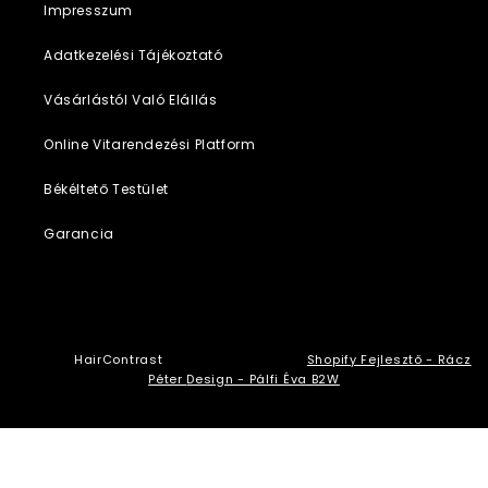
Impresszum
Adatkezelési Tájékoztató
Vásárlástól Való Elállás
Online Vitarendezési Platform
Békéltető Testület
Garancia
© 2026,
HairContrast
Szolgáltató: Shopify
Shopify Fejlesztő - Rácz
Péter
Design - Pálfi Éva B2W