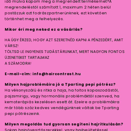
idő múlva kapom meg a megrendelt termékemet?A
megrendeléstől számított 1, maximum 2 héten belül
postázzuk azt fodrászpartnerünknek, ezt követően
történhet meg a felhelyezés.
Mikor éri meg neked ez a vásárlás?
HA ÚGY ÉRZED, HOGY AZT SZERETNÉD KAPNI A PÉNZEDÉRT, AMIT
VÁRSZ!
TÖLTSD LE INGYENES TUDÁSTÁRUNKAT, MERT NAGYON FONTOS
ÜZENETEKET TARTALMAZ
A SZÁMODRA!
E-mail-cím: info@haircontrast.hu
Milyen hajproblémáira jó a Tparting pepi pótrész?
Ha vékonyszálú és ritka a haja, ha foltos kopaszodástól,
pajzsmirigy, vagy hormonális problémáktól szenved, ha
kemoterápiás kezelésen esett át. Ezekre a problémákra
már több száz kedves vendégünknek váltak be Tparting
pepi pótrészeink.
Milyen megoldás tud gyorsan segíteni hajritkulásán?
Sokan hajnövesztőszerekkel, vagy hajbeültetéssel