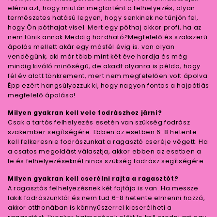
elérni azt, hogy miután megtörtént a felhelyezés, olyan
természetes hatású legyen, hogy senkinek ne tűnjön fel,
hogy Ön póthajat visel. Mert egy póthaj akkor profi, ha az
nem tűnik annak.Meddig hordható?Megfelelő és szakszerű
ápolás mellett akár egy másfél évig is. van olyan
vendégünk, aki már több mint két éve hordja és még
mindig kiváló minőségű, de akadt olyanra is példa, hogy
fél év alatt tönkrement, mert nem megfelelően volt ápolva.
Épp ezért hangsúlyozzuk ki, hogy nagyon fontos a hajpótlás
megfelelő ápolása!
Milyen gyakran kell vele fodrászhoz járni?
Csak a tartós felhelyezés esetén van szükség fodrász
szakember segítségére. Ebben az esetben 6-8 hetente
kell felkeresnie fodrászunkat a ragasztó cseréje végett. Ha
a csatos megoldást választja, akkor ebben az esetben a
le és felhelyezéseknél nincs szükség fodrász segítségére.
Milyen gyakran kell cserélni rajta a ragasztót?
A ragasztós felhelyezésnek két fajtája is van. Ha messze
lakik fodrászunktól és nem tud 6-8 hetente elmenni hozzá,
akkor otthonában is könnyűszerrel kicserélheti a