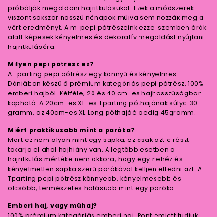
próbálják megoldani hajritkulásukat. Ezek a módszerek
viszont sokszor hosszú hónapok múlva sem hozzák meg a
várt eredményt. A mi pepi pótrészeink ezzel szemben órák
alatt képesek kényelmes és dekoratív megoldást nyújtani
hajritkulására.
Milyen pepi pótrész ez?
A Tparting pepi pótrész egy könnyű és kényelmes
Dániában készülő prémium kategóriás pepi pótrész, 100%
emberi hajból. Kétféle, 20 és 40 cm-es hajhosszúságban
kapható. A 20cm-es XL-es Tparting póthajának súlya 30
gramm, az 40cm-es XL Long póthajáé pedig 45gramm.
Miért praktikusabb mint a paróka?
Mert ez nem olyan mint egy sapka, ez csak azt a részt
takarja el ahol hajhiány van. A legtöbb esetben a
hajritkulás mértéke nem akkora, hogy egy nehéz és
kényelmetlen sapka szerű parókával kelljen elfedni azt. A
Tparting pepi pótrész könnyebb, kényelmesebb és
olcsóbb, természetes hatásúbb mint egy paróka.
Emberi haj, vagy műhaj?
100% prémium kategóriás emberi haj. Pont emiatt tudjuk