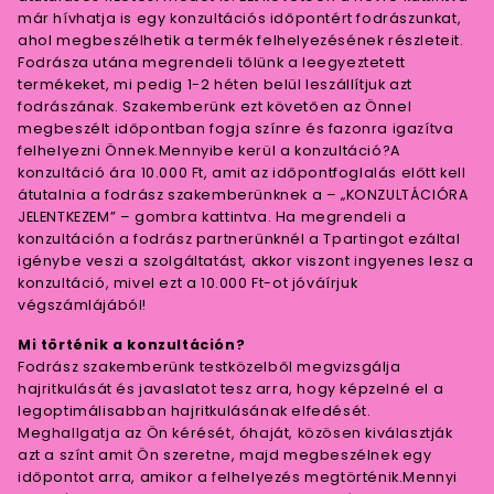
már hívhatja is egy konzultációs időpontért fodrászunkat,
ahol megbeszélhetik a termék felhelyezésének részleteit.
Fodrásza utána megrendeli tőlünk a leegyeztetett
termékeket, mi pedig 1-2 héten belül leszállítjuk azt
fodrászának. Szakemberünk ezt követően az Önnel
megbeszélt időpontban fogja színre és fazonra igazítva
felhelyezni Önnek.Mennyibe kerül a konzultáció?A
konzultáció ára 10.000 Ft, amit az időpontfoglalás előtt kell
átutalnia a fodrász szakemberünknek a – „KONZULTÁCIÓRA
JELENTKEZEM” – gombra kattintva. Ha megrendeli a
konzultáción a fodrász partnerünknél a Tpartingot ezáltal
igénybe veszi a szolgáltatást, akkor viszont ingyenes lesz a
konzultáció, mivel ezt a 10.000 Ft-ot jóváírjuk
végszámlájából!
Mi történik a konzultáción?
Fodrász szakemberünk testközelből megvizsgálja
hajritkulását és javaslatot tesz arra, hogy képzelné el a
legoptimálisabban hajritkulásának elfedését.
Meghallgatja az Ön kérését, óhaját, közösen kiválasztják
azt a színt amit Ön szeretne, majd megbeszélnek egy
időpontot arra, amikor a felhelyezés megtörténik.Mennyi