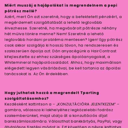
Miért muszáj a hajápolókat is megrendelnem a pepi
pótrész mellé?
Azért, mert Ön azt szeretné, hogy a befektetett pénzéért, a
megérdemelt szolgáltatását a lehető legtovább
élvezhesse. Szeretné, ha megvásárolt pótrésze néhány
hét múlva tönkre menne? Nem! Szeretné a lehető
legtovább hordani probléma mentesen? Igen! Egy pótrész
csak akkor szolgálja ki hosszú távon, ha rendszeresen és
szakszerűen ápolja azt. Dán anyacégünk a HairContrast
kifejlesztette az ehhez szükséges ápolóanyagokat, a
Whitemineral hajápolócsaládot. Ahhoz, hogy maximálisan
elégedett legyen vásárlásával, be kell tartania az ápolási
tanácsokat is. Az Ön érdekében.
Hogy juthatok hozzá a megrendelt Tparting
szolgáltatásomhoz?
Kezdésként kattintson a – „KONZULTÁCIÓRA JELENTKEZEM” –
gombra, válassza ki lakhelyéhez legközelebbi fodrász
szakemberünket, majd utalja át a konzultációs díjat
bankszámlaszámára. Választhat bankkártyás, PayPal, vagy
átutalásos fizetési módot is. Ezt követően a névre kattintva