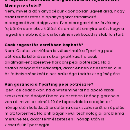
Mennyire stabil?
Nem, mivel a dán anyacégünk gondosan ügyelt arra, hogy
csak természetes alapanyagokat tartalmazó
bioragasztóval dolgozzon. Ez a bioragasztó az érzékeny
fejbőrön sem okoz kiütést és emellett annyira erős, hogy a
legextrémebb időjárási körülmények között is stabilan tart.
Csak ragasztós verzióban kapható?
Nem. Csatos verzióban is választható a Tparting pepi
pótrész. Ez különösen akkor praktikus, ha csak
alkalmanként szeretné hordani pepi pótrészét. Ha a
csatos megoldást választja, akkor ebben az esetben a le
és felhelyezéseknél nincs szüksége fodrász segítségére.
Van garancia a Tparting pepi pótrészre?
Igen, de csak akkor, ha a Whitemineral hajápolóinkkal
szakszerűen ápolja! Ebben az esetben 1 hónap garancia
van rá, mivel az elmúlt 10 év tapasztalata alapján az 1
hónap után keletkező probléma csak szakszerűtlen ápolás
miatt történhet. Ha önhibáján kívüli technológiai probléma
merülne fel, akkor természetesen 1 hónap után is
kicseréljük Tpartingját.