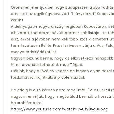
Örömmel jelentjük be, hogy Budapesten újabb fodrá
emellett az egyik úgynevezett "hiánykörzet" Kaposvár
került!
A délnyugat-magyarországi régióban Kaposváron, két
elhivatott fodrásszal bővült partnereink listája! Ha
élsz, akkor a jövőben nem kell több száz kilométert u
természetesen Évi és Fruzsi szívesen várja a Vas, Zal
megye érdeklődőket is!
Nagyon bízunk benne, hogy az elkövetkező hónapokb
hírrel örvendeztethetünk meg Téged.
Célunk, hogy a jövő év végére ne legyen olyan haza
fordulhatnál hajritkulási problémáddal.
De addig is első körben nézd meg Betti, Évi és Fruzsi 
nagyon reméljük, hogy megtalálod bennük a hosszú 
hajproblémádra!
https://www.youtube.com/watch?v=Ufy9vc8UoAg