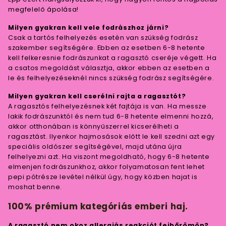
megfelelő ápolása!
Milyen gyakran kell vele fodrászhoz járni?
Csak a tartós felhelyezés esetén van szükség fodrász
szakember segítségére. Ebben az esetben 6-8 hetente
kell felkeresnie fodrászunkat a ragasztó cseréje végett. Ha
a csatos megoldást választja, akkor ebben az esetben a
le és felhelyezéseknél nincs szükség fodrász segítségére.
Milyen gyakran kell cserélni rajta a ragasztót?
A ragasztós felhelyezésnek két fajtája is van. Ha messze
lakik fodrászunktól és nem tud 6-8 hetente elmenni hozzá,
akkor otthonában is könnyűszerrel kicserélheti a
ragasztást. Ilyenkor hajmosások előtt le kell szedni azt egy
speciális oldószer segítségével, majd utána újra
felhelyezni azt. Ha viszont megoldható, hogy 6-8 hetente
elmenjen fodrászunkhoz, akkor folyamatosan fent lehet
pepi pótrésze levétel nélkül úgy, hogy közben hajat is
moshat benne.
100% prémium kategóriás emberi haj.
A ragasztó nem okoz allergiás reakciót fejbőrömön?