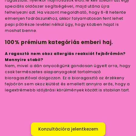
ragasztást. Ilyenkor hajmosások előtt le kell szedni azt egy
speciális oldószer segítségével, majd utána újra
felhelyezni azt. Ha viszont megoldható, hogy 6-8 hetente
elmenjen fodrászunkhoz, akkor folyamatosan fent lehet
pepi pótrésze levétel nélkül úgy, hogy közben hajat is
moshat benne.
100% prémium kategóriás emberi haj.
A ragasztó nem okoz allergiás reakciót fejbőrömön?
Mennyire stabil?
Nem, mivel a dán anyacégünk gondosan ügyelt arra, hogy
csak természetes alapanyagokat tartalmazó
bioragasztóval dolgozzon. Ez a bioragasztó az érzékeny
fejbőrön sem okoz kiütést és emellett annyira erős, hogy a
legextrémebb időjárási körülmények között is stabilan tart.
Konzultációra jelentkezem