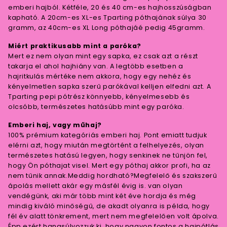
emberi hajból. Kétféle, 20 és 40 cm-es hajhosszúságban
kapható. A 20cm-es XL-es Tparting póthajának súlya 30
gramm, az 40cm-es XL Long póthajáé pedig 45gramm.
Miért praktikusabb mint a paróka?
Mert ez nem olyan mint egy sapka, ez csak azt a részt
takarja el ahol hajhiány van. A legtöbb esetben a
hajritkulás mértéke nem akkora, hogy egy nehéz és
kényelmetlen sapka szerű parókával kelljen elfedni azt. A
Tparting pepi pótrész könnyebb, kényelmesebb és
olcsóbb, természetes hatásúbb mint egy paróka.
Emberi haj, vagy műhaj?
100% prémium kategóriás emberi haj. Pont emiatt tudjuk
elérni azt, hogy miután megtörtént a felhelyezés, olyan
természetes hatású legyen, hogy senkinek ne tűnjön fel,
hogy Ön póthajat visel. Mert egy póthaj akkor profi, ha az
nem tűnik annak.Meddig hordható?Megfelelő és szakszerű
ápolás mellett akár egy másfél évig is. van olyan
vendégünk, aki már több mint két éve hordja és még
mindig kiváló minőségű, de akadt olyanra is példa, hogy
fél év alatt tönkrement, mert nem megfelelően volt ápolva.
Épp ezért hangsúlyozzuk ki, hogy nagyon fontos a hajpótlás