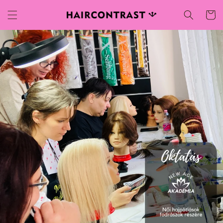
Ugrás a
Kosár
tartalomhoz