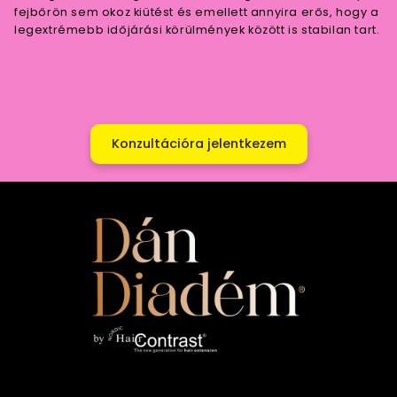
fejbőrön sem okoz kiütést és emellett annyira erős, hogy a
legextrémebb időjárási körülmények között is stabilan tart.
Konzultációra jelentkezem