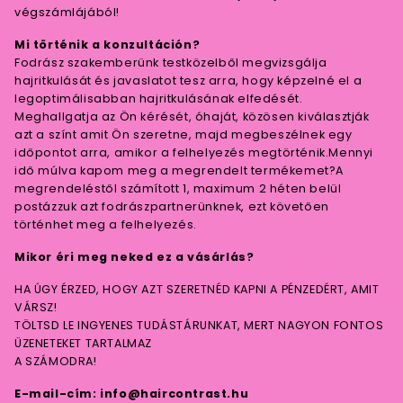
végszámlájából!
Mi történik a konzultáción?
Fodrász szakemberünk testközelből megvizsgálja
hajritkulását és javaslatot tesz arra, hogy képzelné el a
legoptimálisabban hajritkulásának elfedését.
Meghallgatja az Ön kérését, óhaját, közösen kiválasztják
azt a színt amit Ön szeretne, majd megbeszélnek egy
időpontot arra, amikor a felhelyezés megtörténik.Mennyi
idő múlva kapom meg a megrendelt termékemet?A
megrendeléstől számított 1, maximum 2 héten belül
postázzuk azt fodrászpartnerünknek, ezt követően
történhet meg a felhelyezés.
Mikor éri meg neked ez a vásárlás?
HA ÚGY ÉRZED, HOGY AZT SZERETNÉD KAPNI A PÉNZEDÉRT, AMIT
VÁRSZ!
TÖLTSD LE INGYENES TUDÁSTÁRUNKAT, MERT NAGYON FONTOS
ÜZENETEKET TARTALMAZ
A SZÁMODRA!
E-mail-cím: info@haircontrast.hu