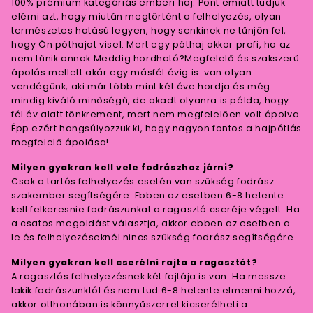
100% prémium kategóriás emberi haj. Pont emiatt tudjuk
elérni azt, hogy miután megtörtént a felhelyezés, olyan
természetes hatású legyen, hogy senkinek ne tűnjön fel,
hogy Ön póthajat visel. Mert egy póthaj akkor profi, ha az
nem tűnik annak.Meddig hordható?Megfelelő és szakszerű
ápolás mellett akár egy másfél évig is. van olyan
vendégünk, aki már több mint két éve hordja és még
mindig kiváló minőségű, de akadt olyanra is példa, hogy
fél év alatt tönkrement, mert nem megfelelően volt ápolva.
Épp ezért hangsúlyozzuk ki, hogy nagyon fontos a hajpótlás
megfelelő ápolása!
Milyen gyakran kell vele fodrászhoz járni?
Csak a tartós felhelyezés esetén van szükség fodrász
szakember segítségére. Ebben az esetben 6-8 hetente
kell felkeresnie fodrászunkat a ragasztó cseréje végett. Ha
a csatos megoldást választja, akkor ebben az esetben a
le és felhelyezéseknél nincs szükség fodrász segítségére.
Milyen gyakran kell cserélni rajta a ragasztót?
A ragasztós felhelyezésnek két fajtája is van. Ha messze
lakik fodrászunktól és nem tud 6-8 hetente elmenni hozzá,
akkor otthonában is könnyűszerrel kicserélheti a