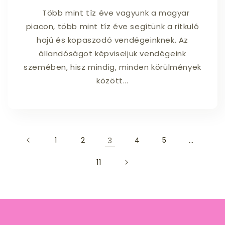
Több mint tíz éve vagyunk a magyar
piacon, több mint tíz éve segítünk a ritkuló
hajú és kopaszodó vendégeinknek. Az
állandóságot képviseljük vendégeink
szemében, hisz mindig, minden körülmények
között...
1
2
3
4
5
…
11