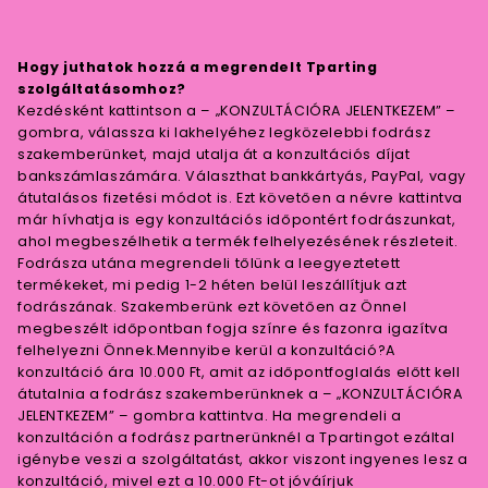
Hogy juthatok hozzá a megrendelt Tparting
szolgáltatásomhoz?
Kezdésként kattintson a – „KONZULTÁCIÓRA JELENTKEZEM” –
gombra, válassza ki lakhelyéhez legközelebbi fodrász
szakemberünket, majd utalja át a konzultációs díjat
bankszámlaszámára. Választhat bankkártyás, PayPal, vagy
átutalásos fizetési módot is. Ezt követően a névre kattintva
már hívhatja is egy konzultációs időpontért fodrászunkat,
ahol megbeszélhetik a termék felhelyezésének részleteit.
Fodrásza utána megrendeli tőlünk a leegyeztetett
termékeket, mi pedig 1-2 héten belül leszállítjuk azt
fodrászának. Szakemberünk ezt követően az Önnel
megbeszélt időpontban fogja színre és fazonra igazítva
felhelyezni Önnek.Mennyibe kerül a konzultáció?A
konzultáció ára 10.000 Ft, amit az időpontfoglalás előtt kell
átutalnia a fodrász szakemberünknek a – „KONZULTÁCIÓRA
JELENTKEZEM” – gombra kattintva. Ha megrendeli a
konzultáción a fodrász partnerünknél a Tpartingot ezáltal
igénybe veszi a szolgáltatást, akkor viszont ingyenes lesz a
konzultáció, mivel ezt a 10.000 Ft-ot jóváírjuk