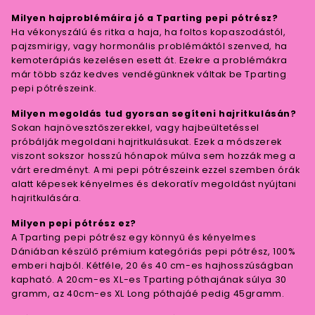
Milyen hajproblémáira jó a Tparting pepi pótrész?
Ha vékonyszálú és ritka a haja, ha foltos kopaszodástól,
pajzsmirigy, vagy hormonális problémáktól szenved, ha
kemoterápiás kezelésen esett át. Ezekre a problémákra
már több száz kedves vendégünknek váltak be Tparting
pepi pótrészeink.
Milyen megoldás tud gyorsan segíteni hajritkulásán?
Sokan hajnövesztőszerekkel, vagy hajbeültetéssel
próbálják megoldani hajritkulásukat. Ezek a módszerek
viszont sokszor hosszú hónapok múlva sem hozzák meg a
várt eredményt. A mi pepi pótrészeink ezzel szemben órák
alatt képesek kényelmes és dekoratív megoldást nyújtani
hajritkulására.
Milyen pepi pótrész ez?
A Tparting pepi pótrész egy könnyű és kényelmes
Dániában készülő prémium kategóriás pepi pótrész, 100%
emberi hajból. Kétféle, 20 és 40 cm-es hajhosszúságban
kapható. A 20cm-es XL-es Tparting póthajának súlya 30
gramm, az 40cm-es XL Long póthajáé pedig 45gramm.