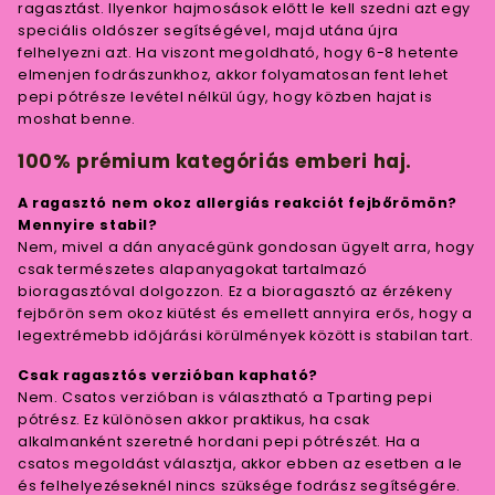
ragasztást. Ilyenkor hajmosások előtt le kell szedni azt egy
speciális oldószer segítségével, majd utána újra
felhelyezni azt. Ha viszont megoldható, hogy 6-8 hetente
elmenjen fodrászunkhoz, akkor folyamatosan fent lehet
pepi pótrésze levétel nélkül úgy, hogy közben hajat is
moshat benne.
100% prémium kategóriás emberi haj.
A ragasztó nem okoz allergiás reakciót fejbőrömön?
Mennyire stabil?
Nem, mivel a dán anyacégünk gondosan ügyelt arra, hogy
csak természetes alapanyagokat tartalmazó
bioragasztóval dolgozzon. Ez a bioragasztó az érzékeny
fejbőrön sem okoz kiütést és emellett annyira erős, hogy a
legextrémebb időjárási körülmények között is stabilan tart.
Csak ragasztós verzióban kapható?
Nem. Csatos verzióban is választható a Tparting pepi
pótrész. Ez különösen akkor praktikus, ha csak
alkalmanként szeretné hordani pepi pótrészét. Ha a
csatos megoldást választja, akkor ebben az esetben a le
és felhelyezéseknél nincs szüksége fodrász segítségére.