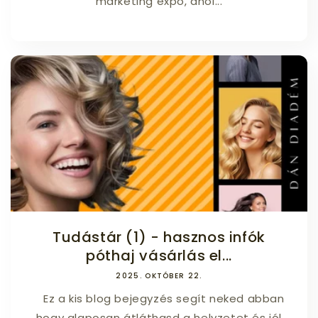
marketing expo, ahol...
Tudástár (1) - hasznos infók
póthaj vásárlás el...
2025. OKTÓBER 22.
Ez a kis blog bejegyzés segít neked abban
hogy alaposan átláthasd a helyzetet és jól