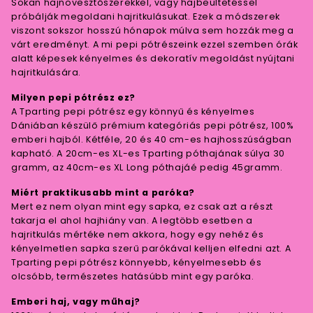
Sokan hajnövesztőszerekkel, vagy hajbeültetéssel
próbálják megoldani hajritkulásukat. Ezek a módszerek
viszont sokszor hosszú hónapok múlva sem hozzák meg a
várt eredményt. A mi pepi pótrészeink ezzel szemben órák
alatt képesek kényelmes és dekoratív megoldást nyújtani
hajritkulására.
Milyen pepi pótrész ez?
A Tparting pepi pótrész egy könnyű és kényelmes
Dániában készülő prémium kategóriás pepi pótrész, 100%
emberi hajból. Kétféle, 20 és 40 cm-es hajhosszúságban
kapható. A 20cm-es XL-es Tparting póthajának súlya 30
gramm, az 40cm-es XL Long póthajáé pedig 45gramm.
Miért praktikusabb mint a paróka?
Mert ez nem olyan mint egy sapka, ez csak azt a részt
takarja el ahol hajhiány van. A legtöbb esetben a
hajritkulás mértéke nem akkora, hogy egy nehéz és
kényelmetlen sapka szerű parókával kelljen elfedni azt. A
Tparting pepi pótrész könnyebb, kényelmesebb és
olcsóbb, természetes hatásúbb mint egy paróka.
Emberi haj, vagy műhaj?