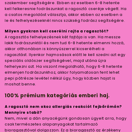
szakember segítségére. Ebben az esetben 6-8 hetente
kell felkeresnie fodrászunkat a ragasztó cseréje végett. Ha
a csatos megoldást választja, akkor ebben az esetben a
le és felhelyezéseknél nincs szükség fodrász segítségére.
Milyen gyakran kell cserélni rajta a ragasztót?
A ragasztós felhelyezésnek két fajtája is van. Ha messze
lakik fodrászunktól és nem tud 6-8 hetente elmenni hozzá,
akkor otthonában is könnyűszerrel kicserélheti a
ragasztást. Ilyenkor hajmosások előtt le kell szedni azt egy
speciális oldószer segítségével, majd utána újra
felhelyezni azt. Ha viszont megoldható, hogy 6-8 hetente
elmenjen fodrászunkhoz, akkor folyamatosan fent lehet
pepi pótrésze levétel nélkül úgy, hogy közben hajat is
moshat benne.
100% prémium kategóriás emberi haj.
A ragasztó nem okoz allergiás reakciót fejbőrömön?
Mennyire stabil?
Nem, mivel a dán anyacégünk gondosan ügyelt arra, hogy
csak természetes alapanyagokat tartalmazó
bioragasztóval dolgozzon. Ez a bioragasztó az érzékeny