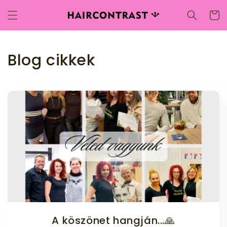
Ugrás a
Kosár
tartalomhoz
Blog cikkek
A köszönet hangján...🙏