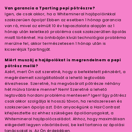
Van garancia a Tparting pepi pótrészre?
Igen, de csak akkor, ha a Whitemineral hajápolóinkkal
szakszerűen ápolja! Ebben az esetben 1 hónap garancia
van rá, mivel az elmúlt 10 év tapasztalata alapján az 1
hónap után keletkező probléma csak szakszerűtlen ápolás
miatt történhet. Ha önhibáján kívüli technológiai probléma
merülne fel, akkor természetesen 1 hónap után is
kicseréljük Tpartingját.
Miért muszáj a hajápolókat is megrendelnem a pepi
pótrész mellé?
Azért, mert Ön azt szeretné, hogy a befektetett pénzéért, a
megérdemelt szolgáltatását a lehető legtovább
élvezhesse. Szeretné, ha megvásárolt pótrésze néhány
hét múlva tönkre menne? Nem! Szeretné a lehető
legtovább hordani probléma mentesen? Igen! Egy pótrész
csak akkor szolgálja ki hosszú távon, ha rendszeresen és
szakszerűen ápolja azt. Dán anyacégünk a HairContrast
kifejlesztette az ehhez szükséges ápolóanyagokat, a
Whitemineral hajápolócsaládot. Ahhoz, hogy maximálisan
elégedett legyen vásárlásával, be kell tartania az ápolási
tanácsokat is. Az Ön érdekében.