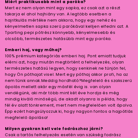
Miért praktikusabb mint a paróka?
Mert ez nem olyan mint egy sapka, ez csak azt a részt
takarja el ahol hajhiány van. A legtöbb esetben a
hajritkulás mértéke nem akkora, hogy egy nehéz és
kényelmetlen sapka szerű parókával kelljen elfedni azt. A
Tparting pepi pótrész könnyebb, kényelmesebb és
olcsóbb, természetes hatásúbb mint egy paróka.
Emberi haj, vagy műhaj?
100% prémium kategóriás emberi haj. Pont emiatt tudjuk
elérni azt, hogy miután megtörtént a felhelyezés, olyan
természetes hatású legyen, hogy senkinek ne tűnjön fel,
hogy Ön póthajat visel. Mert egy póthaj akkor profi, ha az
nem tűnik annak.Meddig hordható?Megfelelő és szakszerű
ápolás mellett akár egy másfél évig is. van olyan
vendégünk, aki már több mint két éve hordja és még
mindig kiváló minőségű, de akadt olyanra is példa, hogy
fél év alatt tönkrement, mert nem megfelelően volt ápolva.
Épp ezért hangsúlyozzuk ki, hogy nagyon fontos a hajpótlás
megfelelő ápolása!
Milyen gyakran kell vele fodrászhoz járni?
Csak a tartós felhelyezés esetén van szükség fodrász