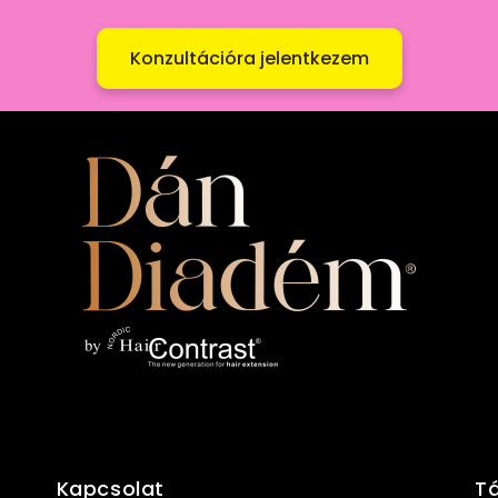
Konzultációra jelentkezem
Kapcsolat
T