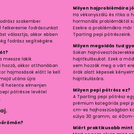
Milyen hajproblémáira jó
Ha vékonyszálú és ritka a h
 fodrász szakember
hormonális problémáktól s
l felkeresnie fodrászunkat
Ezekre a problémákra már 
ást választja, akkor ebben
Tparting pepi pótrészeink.
ség fodrász segítségére.
Milyen megoldás tud gyo
tót?
Sokan hajnövesztőszerekkel
Ha messze lakik
hajritkulásukat. Ezek a mó
 hozzá, akkor otthonában
sem hozzák meg a várt ere
kor hajmosások előtt le kell
órák alatt képesek kényel
 majd utána újra
hajritkulására.
6-8 hetente elmenjen
Milyen pepi pótrész ez?
pepi pótrésze levétel
A Tparting pepi pótrész e
.
prémium kategóriás pepi pó
aj.
cm-es hajhosszúságban ka
súlya 30 gramm, az 40cm-
jbőrömön?
Miért praktikusabb mint