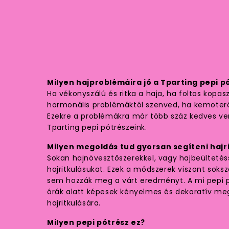
Milyen hajproblémáira jó a Tparting pepi p
Ha vékonyszálú és ritka a haja, ha foltos kopas
hormonális problémáktól szenved, ha kemoterá
Ezekre a problémákra már több száz kedves v
Tparting pepi pótrészeink.
Milyen megoldás tud gyorsan segíteni hajr
Sokan hajnövesztőszerekkel, vagy hajbeültetés
hajritkulásukat. Ezek a módszerek viszont sok
sem hozzák meg a várt eredményt. A mi pepi 
órák alatt képesek kényelmes és dekoratív meg
hajritkulására.
Milyen pepi pótrész ez?