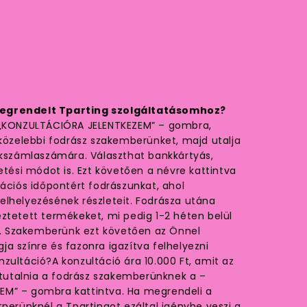
megrendelt Tparting szolgáltatásomhoz?
 „KONZULTÁCIÓRA JELENTKEZEM” – gombra,
gközelebbi fodrász szakemberünket, majd utalja
nkszámlaszámára. Választhat bankkártyás,
etési módot is. Ezt követően a névre kattintva
tációs időpontért fodrászunkat, ahol
elhelyezésének részleteit. Fodrásza utána
ztetett termékeket, mi pedig 1-2 héten belül
ak. Szakemberünk ezt követően az Önnel
a színre és fazonra igazítva felhelyezni
zultáció?A konzultáció ára 10.000 Ft, amit az
 átutalnia a fodrász szakemberünknek a –
M” – gombra kattintva. Ha megrendeli a
tnerünknél a Tpartingot ezáltal igénybe veszi a