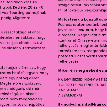
mes Dániában készülő
szolgáltatást, akkor viszon
ajból. Kétféle, 20 és 40
Ft-ot jóváírjuk végszámlájá
L-es Tparting póthajának
é pedig 45gramm.
Mi történik a konzultáci
Fodrász szakemberünk testk
javaslatot tesz arra, hogy 
 részt takarja el ahol
elfedését. Meghallgatja az 
 mértéke nem akkora, hogy
színt amit Ön szeretne, m
l kelljen elfedni azt. A
felhelyezés megtörténik.
 és olcsóbb, természetes
termékemet?A megrendelés
postázzuk azt fodrászpart
felhelyezés.
t tudjuk elérni azt, hogy
Mikor éri meg neked ez a
szetes hatású legyen, hogy
 Mert egy póthaj akkor
HA ÚGY ÉRZED, HOGY AZT SZ
?Megfelelő és szakszerű
TÖLTSD LE INGYENES TUDÁ
yan vendégünk, aki már
TARTALMAZ
ó minőségű, de akadt
A SZÁMODRA!
t, mert nem megfelelően
nagyon fontos a hajpótlás
E-mail-cím: info@hairco