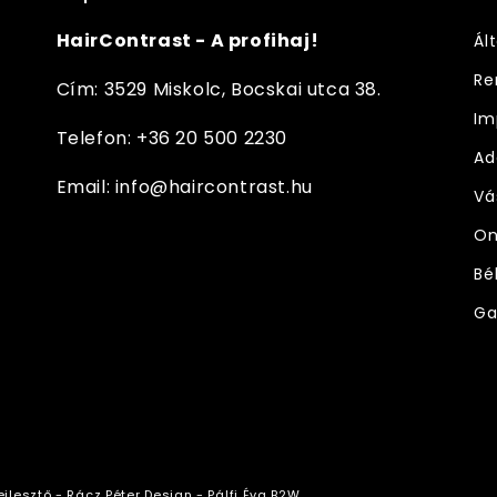
HairContrast - A profihaj!
Ál
Re
Cím: 3529 Miskolc, Bocskai utca 38.
Im
Telefon: +36 20 500 2230
Ad
Email: info@haircontrast.hu
Vá
On
Bé
Ga
ejlesztő - Rácz Péter
Design - Pálfi Éva B2W