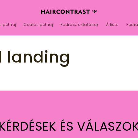
s póthaj
Csatos póthaj
Fodrász oktatások
Árlista
Fodrá
l landing
KÉRDÉSEK ÉS VÁLASZO