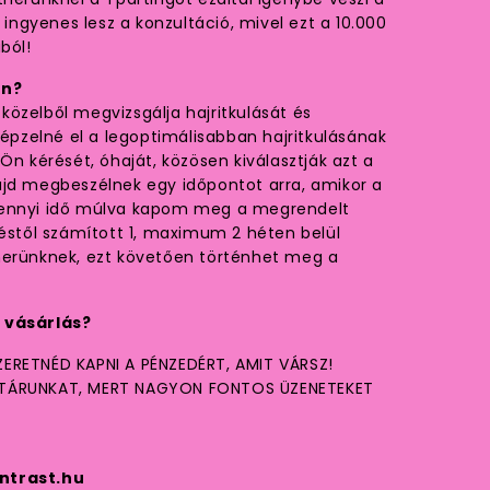
t ingyenes lesz a konzultáció, mivel ezt a 10.000
ból!
ón?
özelből megvizsgálja hajritkulását és
képzelné el a legoptimálisabban hajritkulásának
Ön kérését, óhaját, közösen kiválasztják azt a
ajd megbeszélnek egy időpontot arra, amikor a
Mennyi idő múlva kapom meg a megrendelt
től számított 1, maximum 2 héten belül
nerünknek, ezt követően történhet meg a
 vásárlás?
ERETNÉD KAPNI A PÉNZEDÉRT, AMIT VÁRSZ!
STÁRUNKAT, MERT NAGYON FONTOS ÜZENETEKET
ntrast.hu