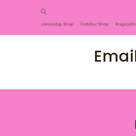
Ugrás a
tartalomhoz
Lakossági Shop
Fodrász Shop
Ragasztó
Emai