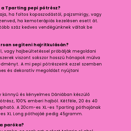
 a Tparting pepi pótrész?
aja, ha foltos kopaszodástól, pajzsmirigy, vagy
zenved, ha kemoterápiás kezelésen esett át.
több száz kedves vendégünknek váltak be
rsan segíteni hajritkulásán?
, vagy hajbeültetéssel próbálják megoldani
dszerek viszont sokszor hosszú hónapok múlva
dményt. A mi pepi pótrészeink ezzel szemben
mes és dekoratív megoldást nyújtani
gy könnyű és kényelmes Dániában készülő
trész, 100% emberi hajból. Kétféle, 20 és 40
pható. A 20cm-es XL-es Tparting póthajának
es XL Long póthajáé pedig 45gramm.
 a paróka?