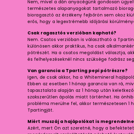
Nem, mivel a dán anyacégünk gondosan ügyelt
természetes alapanyagokat tartalmazó bioraga
bioragasztó az érzékeny fejbőrön sem okoz kiü
erős, hogy a legextrémebb időjárási körülmények
Csak ragasztós verzióban kapható?
Nem. Csatos verzióban is választható a Tpartin
különösen akkor praktikus, ha csak alkalmanké
pótrészét. Ha a csatos megoldást választja, ak
és felhelyezéseknél nincs szüksége fodrász seg
Van garancia a Tparting pepi pótrészre?
Igen, de csak akkor, ha a Whitemineral hajápoló
Ebben az esetben 1 hónap garancia van rá, mive
tapasztalata alapján az 1 hónap után keletkez
szakszerűtlen ápolás miatt történhet. Ha önhibá
probléma merülne fel, akkor természetesen 1 hó
Tpartingját.
Miért muszáj a hajápolókat is megrendelne
Azért, mert Ön azt szeretné, hogy a befektetet