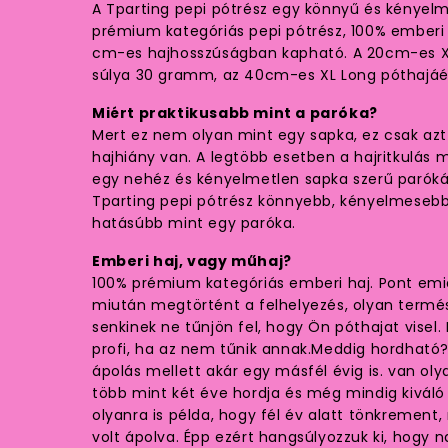
A Tparting pepi pótrész egy könnyű és kényel
prémium kategóriás pepi pótrész, 100% emberi h
cm-es hajhosszúságban kapható. A 20cm-es X
súlya 30 gramm, az 40cm-es XL Long póthajá
Miért praktikusabb mint a paróka?
Mert ez nem olyan mint egy sapka, ez csak azt a
hajhiány van. A legtöbb esetben a hajritkulás
egy nehéz és kényelmetlen sapka szerű parókáva
Tparting pepi pótrész könnyebb, kényelmesebb
hatásúbb mint egy paróka.
Emberi haj, vagy műhaj?
100% prémium kategóriás emberi haj. Pont emiat
miután megtörtént a felhelyezés, olyan termé
senkinek ne tűnjön fel, hogy Ön póthajat visel.
profi, ha az nem tűnik annak.Meddig hordható
ápolás mellett akár egy másfél évig is. van ol
több mint két éve hordja és még mindig kivál
olyanra is példa, hogy fél év alatt tönkremen
volt ápolva. Épp ezért hangsúlyozzuk ki, hogy 