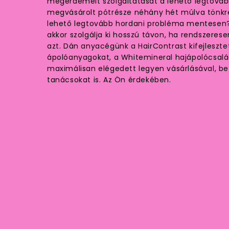
megérdemelt szolgáltatását a lehető legtováb
megvásárolt pótrésze néhány hét múlva tönk
lehető legtovább hordani probléma mentesen? 
akkor szolgálja ki hosszú távon, ha rendszeres
azt. Dán anyacégünk a HairContrast kifejleszt
ápolóanyagokat, a Whitemineral hajápolócsalá
maximálisan elégedett legyen vásárlásával, be k
tanácsokat is. Az Ön érdekében.