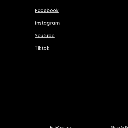
Facebook
Instagram
Youtube
Tiktok
© 2026,
HairContrast
Szolgáltató: Shopify
Shopify F