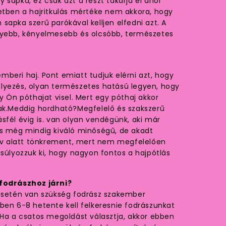
 sapka, ez csak azt a részt takarja el ahol
etben a hajritkulás mértéke nem akkora, hogy
sapka szerű parókával kelljen elfedni azt. A
nyebb, kényelmesebb és olcsóbb, természetes
.
beri haj. Pont emiatt tudjuk elérni azt, hogy
lyezés, olyan természetes hatású legyen, hogy
y Ön póthajat visel. Mert egy póthaj akkor
nak.Meddig hordható?Megfelelő és szakszerű
sfél évig is. van olyan vendégünk, aki már
és még mindig kiváló minőségű, de akadt
 év alatt tönkrement, mert nem megfelelően
gsúlyozzuk ki, hogy nagyon fontos a hajpótlás
 fodrászhoz járni?
 esetén van szükség fodrász szakember
ben 6-8 hetente kell felkeresnie fodrászunkat
 Ha a csatos megoldást választja, akkor ebben