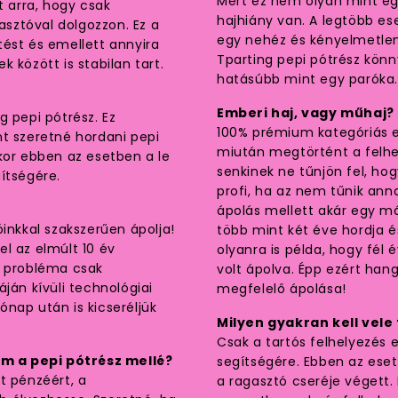
Mert ez nem olyan mint egy
 arra, hogy csak
hajhiány van. A legtöbb es
sztóval dolgozzon. Ez a
egy nehéz és kényelmetlen 
tést és emellett annyira
Tparting pepi pótrész kön
 között is stabilan tart.
hatásúbb mint egy paróka
Emberi haj, vagy műhaj?
g pepi pótrész. Ez
100% prémium kategóriás em
nt szeretné hordani pepi
miután megtörtént a felhe
kor ebben az esetben a le
senkinek ne tűnjön fel, hog
ítségére.
profi, ha az nem tűnik an
ápolás mellett akár egy má
inkkal szakszerűen ápolja!
több mint két éve hordja 
l az elmúlt 10 év
olyanra is példa, hogy fél
ő probléma csak
volt ápolva. Épp ezért han
ján kívüli technológiai
megfelelő ápolása!
nap után is kicseréljük
Milyen gyakran kell vele
Csak a tartós felhelyezés
m a pepi pótrész mellé?
segítségére. Ebben az eset
t pénzéért, a
a ragasztó cseréje végett.