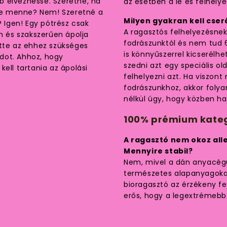
b élvezhesse. Szeretné, ha
az esetben a le és felhely
re menne? Nem! Szeretné a
Milyen gyakran kell cseré
Igen! Egy pótrész csak
A ragasztós felhelyezésnek 
en és szakszerűen ápolja
fodrászunktól és nem tud 
ette az ehhez szükséges
is könnyűszerrel kicserélhet
dot. Ahhoz, hogy
szedni azt egy speciális ol
ell tartania az ápolási
felhelyezni azt. Ha viszo
fodrászunkhoz, akkor folya
nélkül úgy, hogy közben ha
100% prémium kateg
A ragasztó nem okoz all
Mennyire stabil?
Nem, mivel a dán anyacégü
természetes alapanyagokat
bioragasztó az érzékeny fe
erős, hogy a legextrémebb i