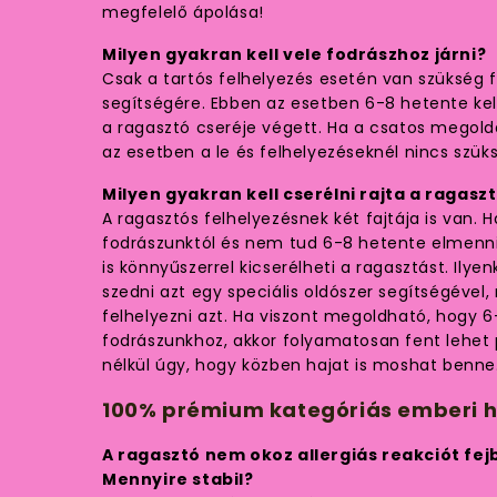
megfelelő ápolása!
Milyen gyakran kell vele fodrászhoz járni?
Csak a tartós felhelyezés esetén van szükség
segítségére. Ebben az esetben 6-8 hetente kel
a ragasztó cseréje végett. Ha a csatos megold
az esetben a le és felhelyezéseknél nincs szük
Milyen gyakran kell cserélni rajta a ragasz
A ragasztós felhelyezésnek két fajtája is van. 
fodrászunktól és nem tud 6-8 hetente elmenni
is könnyűszerrel kicserélheti a ragasztást. Ilyen
szedni azt egy speciális oldószer segítségével,
felhelyezni azt. Ha viszont megoldható, hogy 
fodrászunkhoz, akkor folyamatosan fent lehet 
nélkül úgy, hogy közben hajat is moshat benne
100% prémium kategóriás emberi h
A ragasztó nem okoz allergiás reakciót fe
Mennyire stabil?