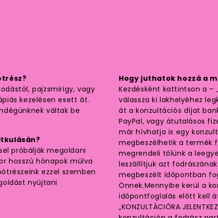
ótrész?
Hogy juthatok hozzá a 
zodástól, pajzsmirigy, vagy
Kezdésként kattintson a –
piás kezelésen esett át.
válassza ki lakhelyéhez le
endégünknek váltak be
át a konzultációs díjat ba
PayPal, vagy átutalásos fiz
már hívhatja is egy konzul
itkulásán?
megbeszélhetik a termék f
sel próbálják megoldani
megrendeli tőlünk a leegye
szor hosszú hónapok múlva
leszállítjuk azt fodrászán
pótrészeink ezzel szemben
megbeszélt időpontban fogj
oldást nyújtani
Önnek.Mennyibe kerül a kon
időpontfoglalás előtt kell
„KONZULTÁCIÓRA JELENTKEZE
konzultáción a fodrász par