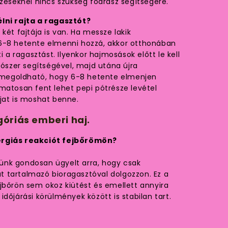
ezéseknél nincs szükség fodrász segítségére.
lni rajta a ragasztót?
két fajtája is van. Ha messze lakik
6-8 hetente elmenni hozzá, akkor otthonában
i a ragasztást. Ilyenkor hajmosások előtt le kell
dószer segítségével, majd utána újra
nt megoldható, hogy 6-8 hetente elmenjen
matosan fent lehet pepi pótrésze levétel
jat is moshat benne.
óriás emberi haj.
ergiás reakciót fejbőrömön?
nk gondosan ügyelt arra, hogy csak
 tartalmazó bioragasztóval dolgozzon. Ez a
jbőrön sem okoz kiütést és emellett annyira
dőjárási körülmények között is stabilan tart.