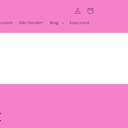
Bejelentkezés
Kosár
szaink
Dán Diadém
Blog
Kapcsolat
K