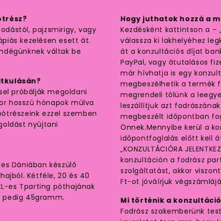
ótrész?
Hogy juthatok hozzá a 
zodástól, pajzsmirigy, vagy
Kezdésként kattintson a –
piás kezelésen esett át.
válassza ki lakhelyéhez le
endégünknek váltak be
át a konzultációs díjat ba
PayPal, vagy átutalásos fiz
már hívhatja is egy konzul
itkulásán?
megbeszélhetik a termék f
sel próbálják megoldani
megrendeli tőlünk a leegye
szor hosszú hónapok múlva
leszállítjuk azt fodrászán
pótrészeink ezzel szemben
megbeszélt időpontban fogj
oldást nyújtani
Önnek.Mennyibe kerül a kon
időpontfoglalás előtt kell
„KONZULTÁCIÓRA JELENTKEZE
konzultáción a fodrász par
mes Dániában készülő
szolgáltatást, akkor viszon
ajból. Kétféle, 20 és 40
Ft-ot jóváírjuk végszámlájá
L-es Tparting póthajának
é pedig 45gramm.
Mi történik a konzultáci
Fodrász szakemberünk testk