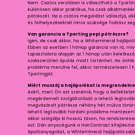
Nem. Csatos verzióban is választható a Tpartin
különösen akkor praktikus, ha csak alkalmanké
pótrészét. Ha a csatos megoldást választja, ak
és felhelyezéseknél nincs szüksége fodrász seg
Van garancia a Tparting pepi pótrészre?
Igen, de csak akkor, ha a Whitemineral hajápoló
Ebben az esetben 1 hónap garancia van rá, mive
tapasztalata alapján az 1 hónap után keletkez
szakszerűtlen ápolás miatt történhet. Ha önhibá
probléma merülne fel, akkor természetesen 1 hó
Tpartingját.
Miért muszáj a hajápolókat is megrendelne
Azért, mert Ön azt szeretné, hogy a befektetet
megérdemelt szolgáltatását a lehető legtováb
megvásárolt pótrésze néhány hét múlva tönk
lehető legtovább hordani probléma mentesen? 
akkor szolgálja ki hosszú távon, ha rendszeres
azt. Dán anyacégünk a HairContrast kifejleszt
ápolóanyagokat, a Whitemineral hajápolócsalá