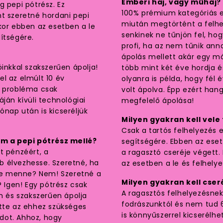
Emberi haj, vagy műhaj?
g pepi pótrész. Ez
100% prémium kategóriás em
nt szeretné hordani pepi
miután megtörtént a felhe
kor ebben az esetben a le
senkinek ne tűnjön fel, hog
ítségére.
profi, ha az nem tűnik an
ápolás mellett akár egy má
inkkal szakszerűen ápolja!
több mint két éve hordja 
l az elmúlt 10 év
olyanra is példa, hogy fél
ő probléma csak
volt ápolva. Épp ezért han
ján kívüli technológiai
megfelelő ápolása!
nap után is kicseréljük
Milyen gyakran kell vele
Csak a tartós felhelyezés
m a pepi pótrész mellé?
segítségére. Ebben az eset
t pénzéért, a
a ragasztó cseréje végett.
b élvezhesse. Szeretné, ha
az esetben a le és felhely
re menne? Nem! Szeretné a
Milyen gyakran kell cseré
Igen! Egy pótrész csak
A ragasztós felhelyezésnek 
en és szakszerűen ápolja
fodrászunktól és nem tud 
ette az ehhez szükséges
is könnyűszerrel kicserélhet
dot. Ahhoz, hogy