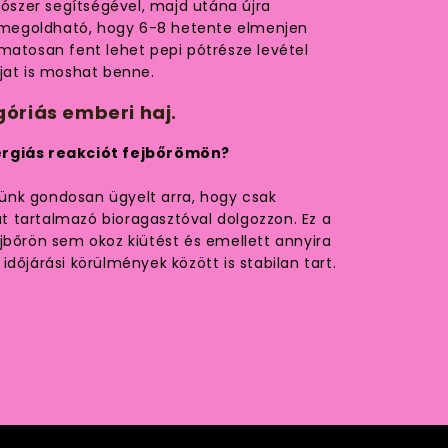
dószer segítségével, majd utána újra
nt megoldható, hogy 6-8 hetente elmenjen
matosan fent lehet pepi pótrésze levétel
jat is moshat benne.
óriás emberi haj.
ergiás reakciót fejbőrömön?
nk gondosan ügyelt arra, hogy csak
 tartalmazó bioragasztóval dolgozzon. Ez a
jbőrön sem okoz kiütést és emellett annyira
dőjárási körülmények között is stabilan tart.