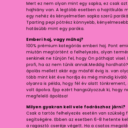
Mert ez nem olyan mint egy sapka, ez csak azt a
hajhiány van. A legtöbb esetben a hajritkulás
egy nehéz és kényelmetlen sapka szerű parókáva
Tparting pepi pótrész könnyebb, kényelmesebb
hatásúbb mint egy paróka.
Emberi haj, vagy műhaj?
100% prémium kategóriás emberi haj. Pont emiat
miután megtörtént a felhelyezés, olyan termé
senkinek ne tűnjön fel, hogy Ön póthajat visel.
profi, ha az nem tűnik annak.Meddig hordható
ápolás mellett akár egy másfél évig is. van ol
több mint két éve hordja és még mindig kivál
olyanra is példa, hogy fél év alatt tönkremen
volt ápolva. Épp ezért hangsúlyozzuk ki, hogy 
megfelelő ápolása!
Milyen gyakran kell vele fodrászhoz járni?
Csak a tartós felhelyezés esetén van szükség
segítségére. Ebben az esetben 6-8 hetente kel
a ragasztó cseréje végett. Ha a csatos megold