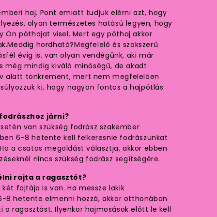
beri haj. Pont emiatt tudjuk elérni azt, hogy
lyezés, olyan természetes hatású legyen, hogy
y Ön póthajat visel. Mert egy póthaj akkor
nak.Meddig hordható?Megfelelő és szakszerű
sfél évig is. van olyan vendégünk, aki már
és még mindig kiváló minőségű, de akadt
 év alatt tönkrement, mert nem megfelelően
gsúlyozzuk ki, hogy nagyon fontos a hajpótlás
 fodrászhoz járni?
 esetén van szükség fodrász szakember
ben 6-8 hetente kell felkeresnie fodrászunkat
 Ha a csatos megoldást választja, akkor ebben
ezéseknél nincs szükség fodrász segítségére.
lni rajta a ragasztót?
két fajtája is van. Ha messze lakik
6-8 hetente elmenni hozzá, akkor otthonában
i a ragasztást. Ilyenkor hajmosások előtt le kell