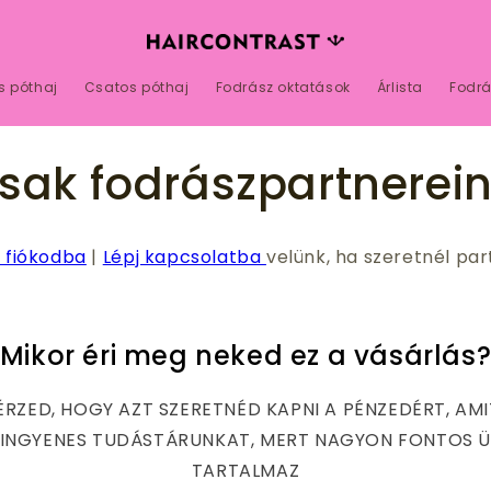
s póthaj
Csatos póthaj
Fodrász oktatások
Árlista
Fodrá
csak fodrászpartnerein
 fiókodba
|
Lépj kapcsolatba
velünk, ha szeretnél part
Mikor éri meg neked ez a vásárlás
ÉRZED, HOGY AZT SZERETNÉD KAPNI A PÉNZEDÉRT, AMI
 INGYENES TUDÁSTÁRUNKAT, MERT NAGYON FONTOS 
TARTALMAZ