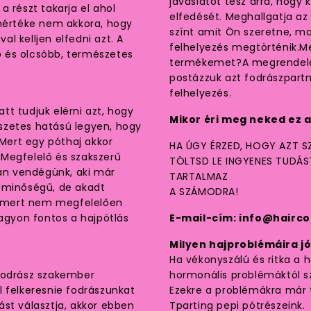
javaslatot tesz arra, hogy 
 részt takarja el ahol
elfedését. Meghallgatja az 
 mértéke nem akkora, hogy
színt amit Ön szeretne, m
l kelljen elfedni azt. A
felhelyezés megtörténik.
 és olcsóbb, természetes
termékemet?A megrendelés
postázzuk azt fodrászpart
felhelyezés.
t tudjuk elérni azt, hogy
Mikor éri meg neked ez a
szetes hatású legyen, hogy
 Mert egy póthaj akkor
HA ÚGY ÉRZED, HOGY AZT SZ
?Megfelelő és szakszerű
TÖLTSD LE INGYENES TUDÁ
yan vendégünk, aki már
TARTALMAZ
ó minőségű, de akadt
A SZÁMODRA!
t, mert nem megfelelően
nagyon fontos a hajpótlás
E-mail-cím: info@hairco
Milyen hajproblémáira jó
Ha vékonyszálú és ritka a h
 fodrász szakember
hormonális problémáktól s
l felkeresnie fodrászunkat
Ezekre a problémákra már 
ást választja, akkor ebben
Tparting pepi pótrészeink.