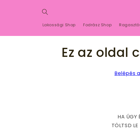
Ugrás a
tartalomhoz
Lakossági Shop
Fodrász Shop
Ragasztó
Ez az oldal 
Belépés a
HA ÚGY 
TÖLTSD LE