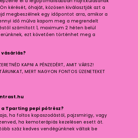
képzelné el a legoptimálisabban hajritkulásának
Ön kérését, óhaját, közösen kiválasztják azt a
ajd megbeszélnek egy időpontot arra, amikor a
Mennyi idő múlva kapom meg a megrendelt
től számított 1, maximum 2 héten belül
nerünknek, ezt követően történhet meg a
 vásárlás?
ERETNÉD KAPNI A PÉNZEDÉRT, AMIT VÁRSZ!
STÁRUNKAT, MERT NAGYON FONTOS ÜZENETEKET
ntrast.hu
 a Tparting pepi pótrész?
aja, ha foltos kopaszodástól, pajzsmirigy, vagy
zenved, ha kemoterápiás kezelésen esett át.
több száz kedves vendégünknek váltak be