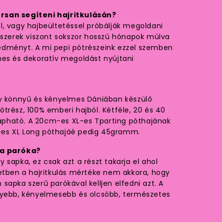
rsan segíteni hajritkulásán?
, vagy hajbeültetéssel próbálják megoldani
dszerek viszont sokszor hosszú hónapok múlva
dményt. A mi pepi pótrészeink ezzel szemben
mes és dekoratív megoldást nyújtani
gy könnyű és kényelmes Dániában készülő
trész, 100% emberi hajból. Kétféle, 20 és 40
pható. A 20cm-es XL-es Tparting póthajának
es XL Long póthajáé pedig 45gramm.
 a paróka?
 sapka, ez csak azt a részt takarja el ahol
etben a hajritkulás mértéke nem akkora, hogy
sapka szerű parókával kelljen elfedni azt. A
nyebb, kényelmesebb és olcsóbb, természetes
.