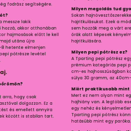
ség fodrász segítségére.
Milyen megoldás tud gyo
tót?
Sokan hajnövesztőszerekkel
Ha messze lakik
hajritkulásukat. Ezek a mó
 hozzá, akkor otthonában
sem hozzák meg a várt ere
kor hajmosások előtt le kell
órák alatt képesek kényel
 majd utána újra
hajritkulására.
6-8 hetente elmenjen
Milyen pepi pótrész ez?
pepi pótrésze levétel
A Tparting pepi pótrész e
.
prémium kategóriás pepi pó
aj.
cm-es hajhosszúságban ka
súlya 30 gramm, az 40cm-
jbőrömön?
Miért praktikusabb mint
Mert ez nem olyan mint egy
 arra, hogy csak
hajhiány van. A legtöbb es
sztóval dolgozzon. Ez a
egy nehéz és kényelmetlen 
tést és emellett annyira
Tparting pepi pótrész kön
 között is stabilan tart.
hatásúbb mint egy paróka