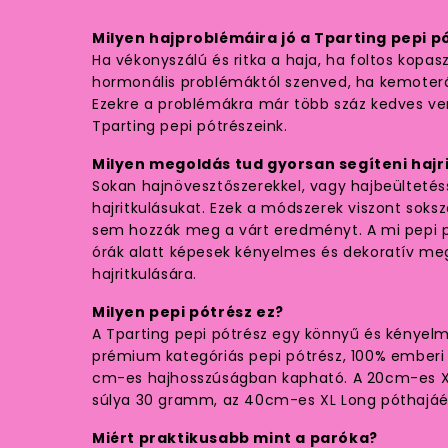
Milyen hajproblémáira jó a Tparting pepi p
Ha vékonyszálú és ritka a haja, ha foltos kopas
hormonális problémáktól szenved, ha kemoterá
Ezekre a problémákra már több száz kedves v
Tparting pepi pótrészeink.
Milyen megoldás tud gyorsan segíteni hajr
Sokan hajnövesztőszerekkel, vagy hajbeültetés
hajritkulásukat. Ezek a módszerek viszont sok
sem hozzák meg a várt eredményt. A mi pepi 
órák alatt képesek kényelmes és dekoratív meg
hajritkulására.
Milyen pepi pótrész ez?
A Tparting pepi pótrész egy könnyű és kényel
prémium kategóriás pepi pótrész, 100% emberi h
cm-es hajhosszúságban kapható. A 20cm-es X
súlya 30 gramm, az 40cm-es XL Long póthajá
Miért praktikusabb mint a paróka?