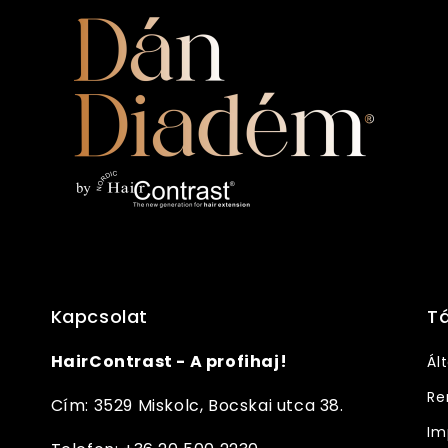
Kapcsolat
T
HairContrast - A profihaj!
Ál
Re
Cím: 3529 Miskolc, Bocskai utca 38.
Im