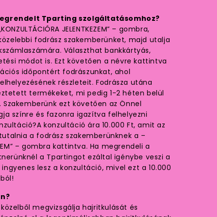
megrendelt Tparting szolgáltatásomhoz?
 „KONZULTÁCIÓRA JELENTKEZEM” – gombra,
gközelebbi fodrász szakemberünket, majd utalja
nkszámlaszámára. Választhat bankkártyás,
etési módot is. Ezt követően a névre kattintva
tációs időpontért fodrászunkat, ahol
elhelyezésének részleteit. Fodrásza utána
ztetett termékeket, mi pedig 1-2 héten belül
ak. Szakemberünk ezt követően az Önnel
a színre és fazonra igazítva felhelyezni
zultáció?A konzultáció ára 10.000 Ft, amit az
 átutalnia a fodrász szakemberünknek a –
M” – gombra kattintva. Ha megrendeli a
tnerünknél a Tpartingot ezáltal igénybe veszi a
t ingyenes lesz a konzultáció, mivel ezt a 10.000
ból!
ón?
özelből megvizsgálja hajritkulását és