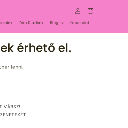
Bejelentkezés
Kosár
szaink
Dán Diadém
Blog
Kapcsolat
ek érhető el.
ner lenni.
?
T VÁRSZ!
ÜZENETEKET