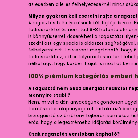
az esetben a le és felhelyezéseknél nincs szük
Milyen gyakran kell cserélni rajta a ragasz
A ragasztós felhelyezésnek két fajtája is van. 
fodrászunktól és nem tud 6-8 hetente elmenni
is könnyűszerrel kicserélheti a ragasztást. Ilyen
szedni azt egy speciális oldószer segítségével,
felhelyezni azt. Ha viszont megoldható, hogy 
fodrászunkhoz, akkor folyamatosan fent lehet 
nélkül úgy, hogy közben hajat is moshat benne
100% prémium kategóriás emberi h
A ragasztó nem okoz allergiás reakciót fe
Mennyire stabil?
Nem, mivel a dán anyacégünk gondosan ügyelt
természetes alapanyagokat tartalmazó bioraga
bioragasztó az érzékeny fejbőrön sem okoz kiü
erős, hogy a legextrémebb időjárási körülmények
Csak ragasztós verzióban kapható?