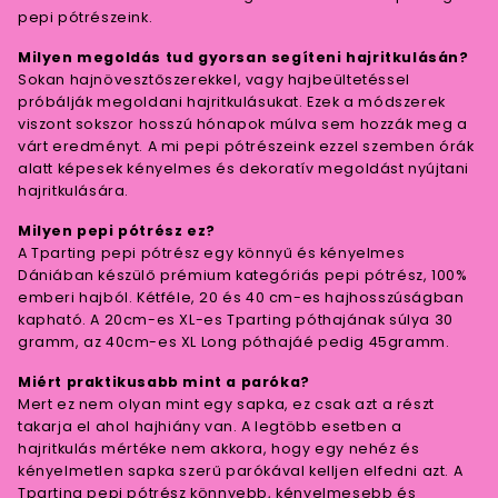
pepi pótrészeink.
Milyen megoldás tud gyorsan segíteni hajritkulásán?
Sokan hajnövesztőszerekkel, vagy hajbeültetéssel
próbálják megoldani hajritkulásukat. Ezek a módszerek
viszont sokszor hosszú hónapok múlva sem hozzák meg a
várt eredményt. A mi pepi pótrészeink ezzel szemben órák
alatt képesek kényelmes és dekoratív megoldást nyújtani
hajritkulására.
Milyen pepi pótrész ez?
A Tparting pepi pótrész egy könnyű és kényelmes
Dániában készülő prémium kategóriás pepi pótrész, 100%
emberi hajból. Kétféle, 20 és 40 cm-es hajhosszúságban
kapható. A 20cm-es XL-es Tparting póthajának súlya 30
gramm, az 40cm-es XL Long póthajáé pedig 45gramm.
Miért praktikusabb mint a paróka?
Mert ez nem olyan mint egy sapka, ez csak azt a részt
takarja el ahol hajhiány van. A legtöbb esetben a
hajritkulás mértéke nem akkora, hogy egy nehéz és
kényelmetlen sapka szerű parókával kelljen elfedni azt. A
Tparting pepi pótrész könnyebb, kényelmesebb és