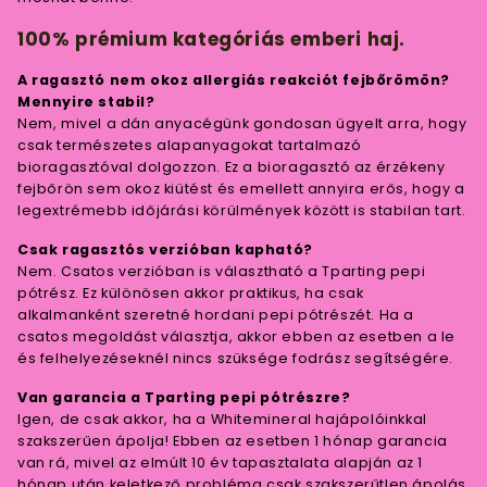
100% prémium kategóriás emberi haj.
A ragasztó nem okoz allergiás reakciót fejbőrömön?
Mennyire stabil?
Nem, mivel a dán anyacégünk gondosan ügyelt arra, hogy
csak természetes alapanyagokat tartalmazó
bioragasztóval dolgozzon. Ez a bioragasztó az érzékeny
fejbőrön sem okoz kiütést és emellett annyira erős, hogy a
legextrémebb időjárási körülmények között is stabilan tart.
Csak ragasztós verzióban kapható?
Nem. Csatos verzióban is választható a Tparting pepi
pótrész. Ez különösen akkor praktikus, ha csak
alkalmanként szeretné hordani pepi pótrészét. Ha a
csatos megoldást választja, akkor ebben az esetben a le
és felhelyezéseknél nincs szüksége fodrász segítségére.
Van garancia a Tparting pepi pótrészre?
Igen, de csak akkor, ha a Whitemineral hajápolóinkkal
szakszerűen ápolja! Ebben az esetben 1 hónap garancia
van rá, mivel az elmúlt 10 év tapasztalata alapján az 1
hónap után keletkező probléma csak szakszerűtlen ápolás