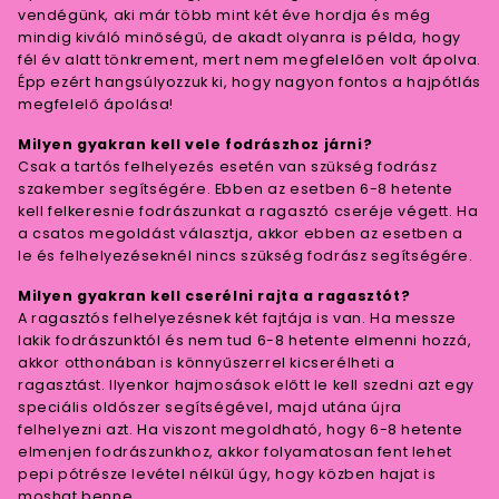
vendégünk, aki már több mint két éve hordja és még
mindig kiváló minőségű, de akadt olyanra is példa, hogy
fél év alatt tönkrement, mert nem megfelelően volt ápolva.
Épp ezért hangsúlyozzuk ki, hogy nagyon fontos a hajpótlás
megfelelő ápolása!
Milyen gyakran kell vele fodrászhoz járni?
Csak a tartós felhelyezés esetén van szükség fodrász
szakember segítségére. Ebben az esetben 6-8 hetente
kell felkeresnie fodrászunkat a ragasztó cseréje végett. Ha
a csatos megoldást választja, akkor ebben az esetben a
le és felhelyezéseknél nincs szükség fodrász segítségére.
Milyen gyakran kell cserélni rajta a ragasztót?
A ragasztós felhelyezésnek két fajtája is van. Ha messze
lakik fodrászunktól és nem tud 6-8 hetente elmenni hozzá,
akkor otthonában is könnyűszerrel kicserélheti a
ragasztást. Ilyenkor hajmosások előtt le kell szedni azt egy
speciális oldószer segítségével, majd utána újra
felhelyezni azt. Ha viszont megoldható, hogy 6-8 hetente
elmenjen fodrászunkhoz, akkor folyamatosan fent lehet
pepi pótrésze levétel nélkül úgy, hogy közben hajat is
moshat benne.