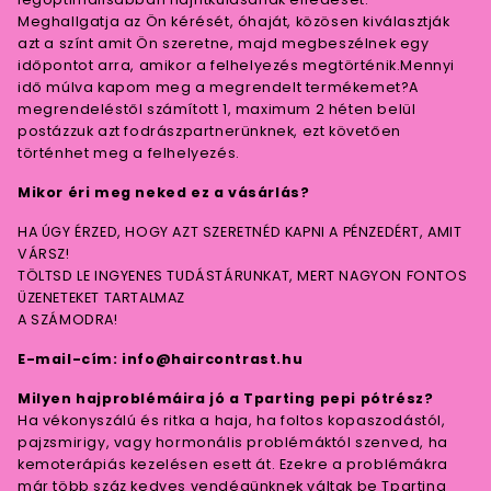
Meghallgatja az Ön kérését, óhaját, közösen kiválasztják
azt a színt amit Ön szeretne, majd megbeszélnek egy
időpontot arra, amikor a felhelyezés megtörténik.Mennyi
idő múlva kapom meg a megrendelt termékemet?A
megrendeléstől számított 1, maximum 2 héten belül
postázzuk azt fodrászpartnerünknek, ezt követően
történhet meg a felhelyezés.
Mikor éri meg neked ez a vásárlás?
HA ÚGY ÉRZED, HOGY AZT SZERETNÉD KAPNI A PÉNZEDÉRT, AMIT
VÁRSZ!
TÖLTSD LE INGYENES TUDÁSTÁRUNKAT, MERT NAGYON FONTOS
ÜZENETEKET TARTALMAZ
A SZÁMODRA!
E-mail-cím: info@haircontrast.hu
Milyen hajproblémáira jó a Tparting pepi pótrész?
Ha vékonyszálú és ritka a haja, ha foltos kopaszodástól,
pajzsmirigy, vagy hormonális problémáktól szenved, ha
kemoterápiás kezelésen esett át. Ezekre a problémákra
már több száz kedves vendégünknek váltak be Tparting