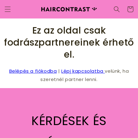
Ugrás a
Kosár
tartalomhoz
Ez az oldal csak
fodrászpartnereinek érhető
el.
Belépés a fiókodba
|
Lépj kapcsolatba
velünk, ha
szeretnél partner lenni.
KÉRDÉSEK ÉS