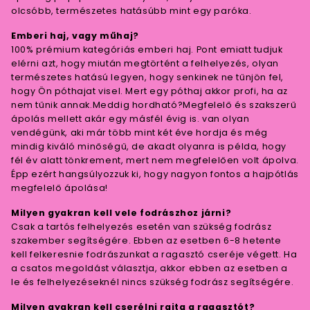
olcsóbb, természetes hatásúbb mint egy paróka.
Emberi haj, vagy műhaj?
100% prémium kategóriás emberi haj. Pont emiatt tudjuk
elérni azt, hogy miután megtörtént a felhelyezés, olyan
természetes hatású legyen, hogy senkinek ne tűnjön fel,
hogy Ön póthajat visel. Mert egy póthaj akkor profi, ha az
nem tűnik annak.Meddig hordható?Megfelelő és szakszerű
ápolás mellett akár egy másfél évig is. van olyan
vendégünk, aki már több mint két éve hordja és még
mindig kiváló minőségű, de akadt olyanra is példa, hogy
fél év alatt tönkrement, mert nem megfelelően volt ápolva.
Épp ezért hangsúlyozzuk ki, hogy nagyon fontos a hajpótlás
megfelelő ápolása!
Milyen gyakran kell vele fodrászhoz járni?
Csak a tartós felhelyezés esetén van szükség fodrász
szakember segítségére. Ebben az esetben 6-8 hetente
kell felkeresnie fodrászunkat a ragasztó cseréje végett. Ha
a csatos megoldást választja, akkor ebben az esetben a
le és felhelyezéseknél nincs szükség fodrász segítségére.
Milyen gyakran kell cserélni rajta a ragasztót?