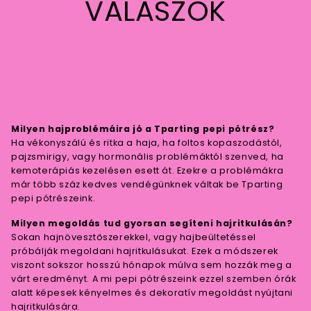
VÁLASZOK
Milyen hajproblémáira jó a Tparting pepi pótrész?
Ha vékonyszálú és ritka a haja, ha foltos kopaszodástól,
pajzsmirigy, vagy hormonális problémáktól szenved, ha
kemoterápiás kezelésen esett át. Ezekre a problémákra
már több száz kedves vendégünknek váltak be Tparting
pepi pótrészeink.
Milyen megoldás tud gyorsan segíteni hajritkulásán?
Sokan hajnövesztőszerekkel, vagy hajbeültetéssel
próbálják megoldani hajritkulásukat. Ezek a módszerek
viszont sokszor hosszú hónapok múlva sem hozzák meg a
várt eredményt. A mi pepi pótrészeink ezzel szemben órák
alatt képesek kényelmes és dekoratív megoldást nyújtani
hajritkulására.