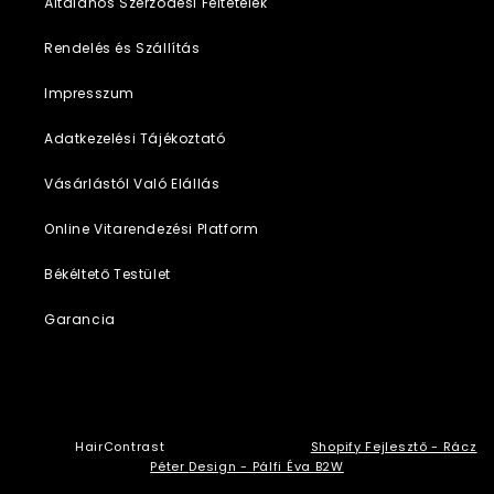
Általános Szerződési Feltételek
Rendelés és Szállítás
Impresszum
Adatkezelési Tájékoztató
Vásárlástól Való Elállás
Online Vitarendezési Platform
Békéltető Testület
Garancia
© 2026,
HairContrast
Szolgáltató: Shopify
Shopify Fejlesztő - Rácz
Péter
Design - Pálfi Éva B2W