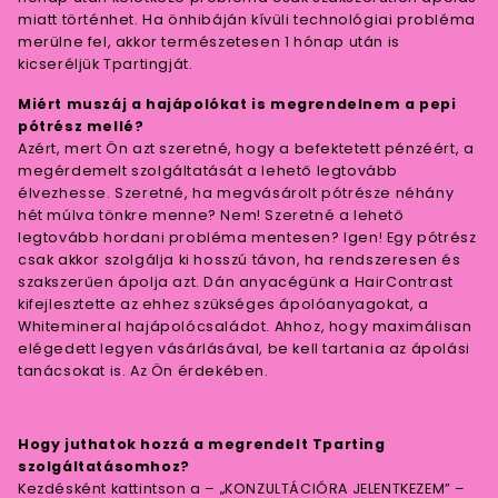
miatt történhet. Ha önhibáján kívüli technológiai probléma
merülne fel, akkor természetesen 1 hónap után is
kicseréljük Tpartingját.
Miért muszáj a hajápolókat is megrendelnem a pepi
pótrész mellé?
Azért, mert Ön azt szeretné, hogy a befektetett pénzéért, a
megérdemelt szolgáltatását a lehető legtovább
élvezhesse. Szeretné, ha megvásárolt pótrésze néhány
hét múlva tönkre menne? Nem! Szeretné a lehető
legtovább hordani probléma mentesen? Igen! Egy pótrész
csak akkor szolgálja ki hosszú távon, ha rendszeresen és
szakszerűen ápolja azt. Dán anyacégünk a HairContrast
kifejlesztette az ehhez szükséges ápolóanyagokat, a
Whitemineral hajápolócsaládot. Ahhoz, hogy maximálisan
elégedett legyen vásárlásával, be kell tartania az ápolási
tanácsokat is. Az Ön érdekében.
Hogy juthatok hozzá a megrendelt Tparting
szolgáltatásomhoz?
Kezdésként kattintson a – „KONZULTÁCIÓRA JELENTKEZEM” –