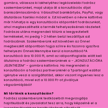
gombra, válassza ki lakhelyéhez legközelebbi fodrász
szakemberünket, majd utalja át a konzultációs díjat
bankszámlaszámára. Választhat bankkártyás, PayPal, vagy
átutalásos fizetési módot is. Ezt követően a névre kattintva
már hívhatja is egy konzultációs időpontért fodrászunkat,
ahol megbeszélhetik a termék felhelyezésének részleteit.
Fodrásza utána megrendeli tőlünk a leegyeztetett
termékeket, mi pedig 1-2 héten belül leszállítjuk azt
fodrászának. Szakemberünk ezt követően az Önnel
megbeszélt időpontban fogja színre és fazonra igazítva
felhelyezni Önnek.Mennyibe kerül a konzultáció?A
konzultáció ára 10.000 Ft, amit az időpontfoglalás előtt kell
átutalnia a fodrász szakemberünknek a – „KONZULTÁCIÓRA
JELENTKEZEM” – gombra kattintva. Ha megrendeli a
konzultáción a fodrász partnerünknél a Tpartingot ezáltal
igénybe veszi a szolgáltatást, akkor viszont ingyenes lesz a
konzultáció, mivel ezt a 10.000 Ft-ot jóváírjuk
végszámlájából!
Mi történik a konzultáción?
Fodrász szakemberünk testközelből megvizsgálja
hajritkulását és javaslatot tesz arra, hogy képzelné el a
legoptimálisabban hajritkulásának elfedését.