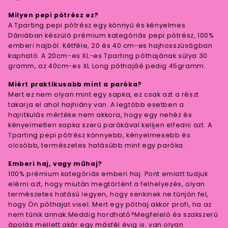
Milyen pepi pótrész ez?
A Tparting pepi pótrész egy könnyű és kényelmes
Dániában készülő prémium kategóriás pepi pótrész, 100%
emberi hajból. Kétféle, 20 és 40 cm-es hajhosszúságban
kapható. A 20cm-es XL-es Tparting póthajának súlya 30
gramm, az 40cm-es XL Long póthajáé pedig 45gramm.
Miért praktikusabb mint a paróka?
Mert ez nem olyan mint egy sapka, ez csak azt a részt
takarja el ahol hajhiány van. A legtöbb esetben a
hajritkulás mértéke nem akkora, hogy egy nehéz és
kényelmetlen sapka szerű parókával kelljen elfedni azt. A
Tparting pepi pótrész könnyebb, kényelmesebb és
olcsóbb, természetes hatásúbb mint egy paróka.
Emberi haj, vagy műhaj?
100% prémium kategóriás emberi haj. Pont emiatt tudjuk
elérni azt, hogy miután megtörtént a felhelyezés, olyan
természetes hatású legyen, hogy senkinek ne tűnjön fel,
hogy Ön póthajat visel. Mert egy póthaj akkor profi, ha az
nem tűnik annak.Meddig hordható?Megfelelő és szakszerű
ápolás mellett akár egy másfél évig is. van olyan