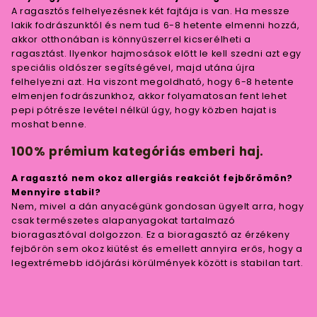
A ragasztós felhelyezésnek két fajtája is van. Ha messze
lakik fodrászunktól és nem tud 6-8 hetente elmenni hozzá,
akkor otthonában is könnyűszerrel kicserélheti a
ragasztást. Ilyenkor hajmosások előtt le kell szedni azt egy
speciális oldószer segítségével, majd utána újra
felhelyezni azt. Ha viszont megoldható, hogy 6-8 hetente
elmenjen fodrászunkhoz, akkor folyamatosan fent lehet
pepi pótrésze levétel nélkül úgy, hogy közben hajat is
moshat benne.
100% prémium kategóriás emberi haj.
A ragasztó nem okoz allergiás reakciót fejbőrömön?
Mennyire stabil?
Nem, mivel a dán anyacégünk gondosan ügyelt arra, hogy
csak természetes alapanyagokat tartalmazó
bioragasztóval dolgozzon. Ez a bioragasztó az érzékeny
fejbőrön sem okoz kiütést és emellett annyira erős, hogy a
legextrémebb időjárási körülmények között is stabilan tart.