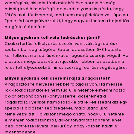
vendégünk, aki már több mint két éve hordja és még
mindig kiváló minőségű, de akadt olyanra is példa, hogy
fél év alatt tönkrement, mert nem megfelelően volt ápolva.
Épp ezért hangsúlyozzuk ki, hogy nagyon fontos a hajpótlás
megfelelő ápolása!
Milyen gyakran kell vele fodrászhoz járni?
Csak a tartós felhelyezés esetén van szükség fodrász
szakember segítségére. Ebben az esetben 6-8 hetente
kell felkeresnie fodrászunkat a ragasztó cseréje végett. Ha
a csatos megoldást választja, akkor ebben az esetben a
le és felhelyezéseknél nincs szükség fodrász segítségére.
Milyen gyakran kell cserélni rajta a ragasztót?
A ragasztós felhelyezésnek két fajtája is van. Ha messze
lakik fodrászunktól és nem tud 6-8 hetente elmenni hozzá,
akkor otthonában is könnyűszerrel kicserélheti a
ragasztást. Ilyenkor hajmosások előtt le kell szedni azt egy
speciális oldószer segítségével, majd utána újra
felhelyezni azt. Ha viszont megoldható, hogy 6-8 hetente
elmenjen fodrászunkhoz, akkor folyamatosan fent lehet
pepi pótrésze levétel nélkül úgy, hogy közben hajat is
moshat benne.