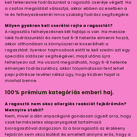
kell felkeresnie fodrászunkat a ragasztó cseréje végett. Ha
a csatos megoldást választja, akkor ebben az esetben a
le és felhelyezéseknél nincs szükség fodrász segítségére.
Milyen gyakran kell cserélni rajta a ragasztót?
A ragasztós felhelyezésnek két fajtája is van. Ha messze
lakik fodrászunktól és nem tud 6-8 hetente elmenni hozzá,
akkor otthonában is könnyűszerrel kicserélheti a
ragasztást. Ilyenkor hajmosások előtt le kell szedni azt egy
speciális oldószer segítségével, majd utána újra
felhelyezni azt. Ha viszont megoldható, hogy 6-8 hetente
elmenjen fodrászunkhoz, akkor folyamatosan fent lehet
pepi pótrésze levétel nélkül úgy, hogy közben hajat is
moshat benne.
100% prémium kategóriás emberi haj.
A ragasztó nem okoz allergiás reakciót fejbőrömön?
Mennyire stabil?
Nem, mivel a dán anyacégünk gondosan ügyelt arra, hogy
csak természetes alapanyagokat tartalmazó
bioragasztóval dolgozzon. Ez a bioragasztó az érzékeny
fejbőrön sem okoz kiütést és emellett annyira erős, hogy a