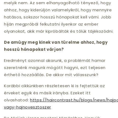
melyik nem. Az sem elhanyagolható tényező, hogy
ahhoz, hogy kiderüljön valamelyikről, hogy mennyire
hatásos, sokszor hosszú hónapokat kell várni. Jobb
híján megpróbál felkutatni ilyenkor az ember
olyanokat, akik már kipróbálták és tőlük tájékozódni.
De amúgy meg kinek van türelme ahhoz, hogy
hosszú hónapokat várjon?
Eredményt azonnal akarunk, a problémát hamar
szeretnénk magunk mögött hagyni, ezt teljesen
érthető hozzáállás. De akkor mit válasszunk?
Korábbi cikkünkben részletesen ki is fejtettük az
érveket egyik és másik irányba. Ezeket itt
olvashatod:
https://haircontrast.hu/blogs/news/hajp
vagy-hajnovesztoszer