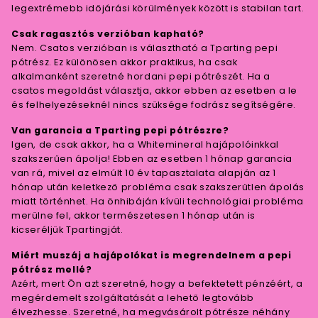
legextrémebb időjárási körülmények között is stabilan tart.
Csak ragasztós verzióban kapható?
Nem. Csatos verzióban is választható a Tparting pepi
pótrész. Ez különösen akkor praktikus, ha csak
alkalmanként szeretné hordani pepi pótrészét. Ha a
csatos megoldást választja, akkor ebben az esetben a le
és felhelyezéseknél nincs szüksége fodrász segítségére.
Van garancia a Tparting pepi pótrészre?
Igen, de csak akkor, ha a Whitemineral hajápolóinkkal
szakszerűen ápolja! Ebben az esetben 1 hónap garancia
van rá, mivel az elmúlt 10 év tapasztalata alapján az 1
hónap után keletkező probléma csak szakszerűtlen ápolás
miatt történhet. Ha önhibáján kívüli technológiai probléma
merülne fel, akkor természetesen 1 hónap után is
kicseréljük Tpartingját.
Miért muszáj a hajápolókat is megrendelnem a pepi
pótrész mellé?
Azért, mert Ön azt szeretné, hogy a befektetett pénzéért, a
megérdemelt szolgáltatását a lehető legtovább
élvezhesse. Szeretné, ha megvásárolt pótrésze néhány