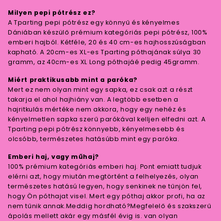
Milyen pepi pótrész ez?
A Tparting pepi pótrész egy könnyű és kényelmes
Dániában készülő prémium kategóriás pepi pótrész, 100%
emberi hajból. Kétféle, 20 és 40 cm-es hajhosszúságban
kapható. A 20cm-es XL-es Tparting póthajának súlya 30
gramm, az 40cm-es XL Long póthajáé pedig 45gramm.
Miért praktikusabb mint a paróka?
Mert ez nem olyan mint egy sapka, ez csak azt a részt
takarja el ahol hajhiány van. A legtöbb esetben a
hajritkulás mértéke nem akkora, hogy egy nehéz és
kényelmetlen sapka szerű parókával kelljen elfedni azt. A
Tparting pepi pótrész könnyebb, kényelmesebb és
olcsóbb, természetes hatásúbb mint egy paróka.
Emberi haj, vagy műhaj?
100% prémium kategóriás emberi haj. Pont emiatt tudjuk
elérni azt, hogy miután megtörtént a felhelyezés, olyan
természetes hatású legyen, hogy senkinek ne tűnjön fel,
hogy Ön póthajat visel. Mert egy póthaj akkor profi, ha az
nem tűnik annak.Meddig hordható?Megfelelő és szakszerű
ápolás mellett akár egy másfél évig is. van olyan