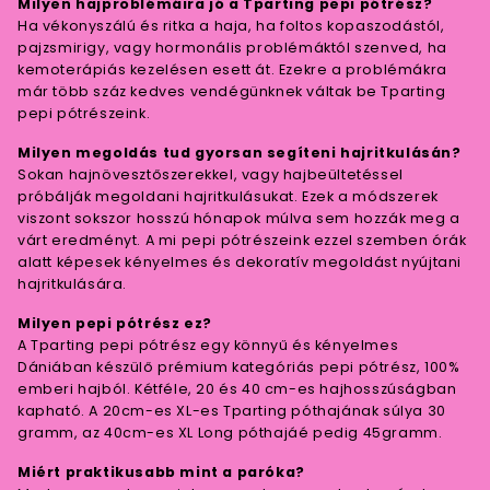
Milyen hajproblémáira jó a Tparting pepi pótrész?
Ha vékonyszálú és ritka a haja, ha foltos kopaszodástól,
pajzsmirigy, vagy hormonális problémáktól szenved, ha
kemoterápiás kezelésen esett át. Ezekre a problémákra
már több száz kedves vendégünknek váltak be Tparting
pepi pótrészeink.
Milyen megoldás tud gyorsan segíteni hajritkulásán?
Sokan hajnövesztőszerekkel, vagy hajbeültetéssel
próbálják megoldani hajritkulásukat. Ezek a módszerek
viszont sokszor hosszú hónapok múlva sem hozzák meg a
várt eredményt. A mi pepi pótrészeink ezzel szemben órák
alatt képesek kényelmes és dekoratív megoldást nyújtani
hajritkulására.
Milyen pepi pótrész ez?
A Tparting pepi pótrész egy könnyű és kényelmes
Dániában készülő prémium kategóriás pepi pótrész, 100%
emberi hajból. Kétféle, 20 és 40 cm-es hajhosszúságban
kapható. A 20cm-es XL-es Tparting póthajának súlya 30
gramm, az 40cm-es XL Long póthajáé pedig 45gramm.
Miért praktikusabb mint a paróka?