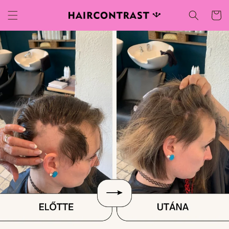
Ugrás a
Kosár
tartalomhoz