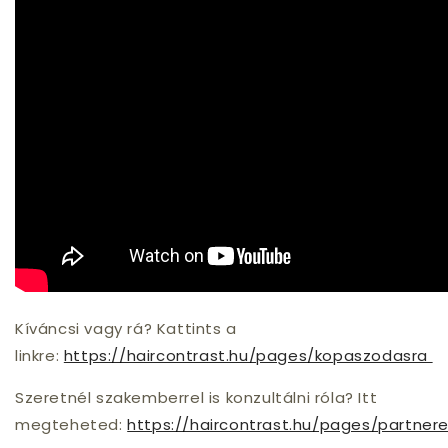
Kíváncsi vagy rá? Kattints a
linkre:
https://haircontrast.hu/pages/kopaszodasra
Szeretnél szakemberrel is konzultálni róla? Itt
megteheted:
https://haircontrast.hu/pages/partnere