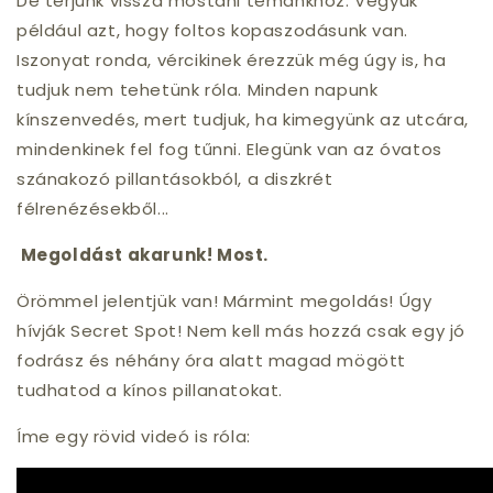
De térjünk vissza mostani témánkhoz. Vegyük
például azt, hogy foltos kopaszodásunk van.
Iszonyat ronda, vércikinek érezzük még úgy is, ha
tudjuk nem tehetünk róla. Minden napunk
kínszenvedés, mert tudjuk, ha kimegyünk az utcára,
mindenkinek fel fog tűnni. Elegünk van az óvatos
szánakozó pillantásokból, a diszkrét
félrenézésekből...
Megoldást akarunk! Most.
Örömmel jelentjük van! Mármint megoldás! Úgy
hívják Secret Spot! Nem kell más hozzá csak egy jó
fodrász és néhány óra alatt magad mögött
tudhatod a kínos pillanatokat.
Íme egy rövid videó is róla: