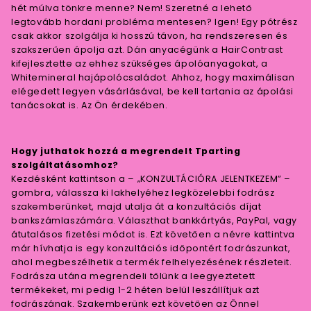
hét múlva tönkre menne? Nem! Szeretné a lehető
legtovább hordani probléma mentesen? Igen! Egy pótrész
csak akkor szolgálja ki hosszú távon, ha rendszeresen és
szakszerűen ápolja azt. Dán anyacégünk a HairContrast
kifejlesztette az ehhez szükséges ápolóanyagokat, a
Whitemineral hajápolócsaládot. Ahhoz, hogy maximálisan
elégedett legyen vásárlásával, be kell tartania az ápolási
tanácsokat is. Az Ön érdekében.
Hogy juthatok hozzá a megrendelt Tparting
szolgáltatásomhoz?
Kezdésként kattintson a – „KONZULTÁCIÓRA JELENTKEZEM” –
gombra, válassza ki lakhelyéhez legközelebbi fodrász
szakemberünket, majd utalja át a konzultációs díjat
bankszámlaszámára. Választhat bankkártyás, PayPal, vagy
átutalásos fizetési módot is. Ezt követően a névre kattintva
már hívhatja is egy konzultációs időpontért fodrászunkat,
ahol megbeszélhetik a termék felhelyezésének részleteit.
Fodrásza utána megrendeli tőlünk a leegyeztetett
termékeket, mi pedig 1-2 héten belül leszállítjuk azt
fodrászának. Szakemberünk ezt követően az Önnel