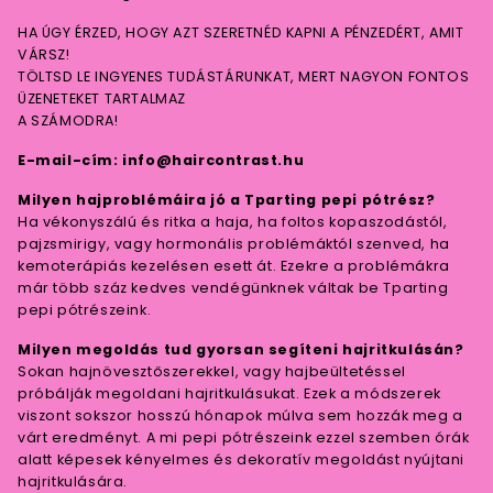
HA ÚGY ÉRZED, HOGY AZT SZERETNÉD KAPNI A PÉNZEDÉRT, AMIT
VÁRSZ!
TÖLTSD LE INGYENES TUDÁSTÁRUNKAT, MERT NAGYON FONTOS
ÜZENETEKET TARTALMAZ
A SZÁMODRA!
E-mail-cím: info@haircontrast.hu
Milyen hajproblémáira jó a Tparting pepi pótrész?
Ha vékonyszálú és ritka a haja, ha foltos kopaszodástól,
pajzsmirigy, vagy hormonális problémáktól szenved, ha
kemoterápiás kezelésen esett át. Ezekre a problémákra
már több száz kedves vendégünknek váltak be Tparting
pepi pótrészeink.
Milyen megoldás tud gyorsan segíteni hajritkulásán?
Sokan hajnövesztőszerekkel, vagy hajbeültetéssel
próbálják megoldani hajritkulásukat. Ezek a módszerek
viszont sokszor hosszú hónapok múlva sem hozzák meg a
várt eredményt. A mi pepi pótrészeink ezzel szemben órák
alatt képesek kényelmes és dekoratív megoldást nyújtani
hajritkulására.