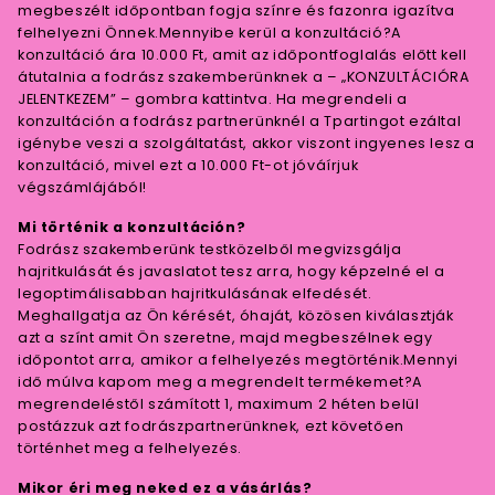
megbeszélt időpontban fogja színre és fazonra igazítva
felhelyezni Önnek.Mennyibe kerül a konzultáció?A
konzultáció ára 10.000 Ft, amit az időpontfoglalás előtt kell
átutalnia a fodrász szakemberünknek a – „KONZULTÁCIÓRA
JELENTKEZEM” – gombra kattintva. Ha megrendeli a
konzultáción a fodrász partnerünknél a Tpartingot ezáltal
igénybe veszi a szolgáltatást, akkor viszont ingyenes lesz a
konzultáció, mivel ezt a 10.000 Ft-ot jóváírjuk
végszámlájából!
Mi történik a konzultáción?
Fodrász szakemberünk testközelből megvizsgálja
hajritkulását és javaslatot tesz arra, hogy képzelné el a
legoptimálisabban hajritkulásának elfedését.
Meghallgatja az Ön kérését, óhaját, közösen kiválasztják
azt a színt amit Ön szeretne, majd megbeszélnek egy
időpontot arra, amikor a felhelyezés megtörténik.Mennyi
idő múlva kapom meg a megrendelt termékemet?A
megrendeléstől számított 1, maximum 2 héten belül
postázzuk azt fodrászpartnerünknek, ezt követően
történhet meg a felhelyezés.
Mikor éri meg neked ez a vásárlás?