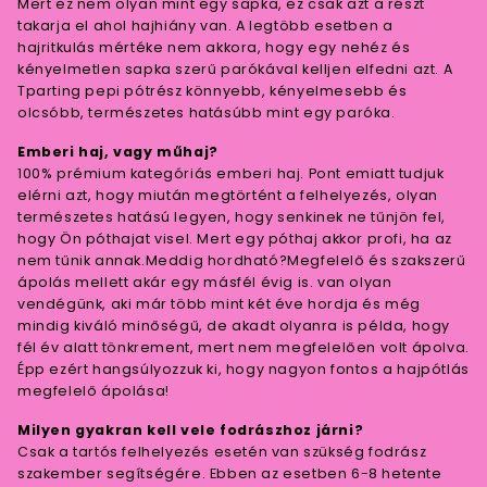
Mert ez nem olyan mint egy sapka, ez csak azt a részt
takarja el ahol hajhiány van. A legtöbb esetben a
hajritkulás mértéke nem akkora, hogy egy nehéz és
kényelmetlen sapka szerű parókával kelljen elfedni azt. A
Tparting pepi pótrész könnyebb, kényelmesebb és
olcsóbb, természetes hatásúbb mint egy paróka.
Emberi haj, vagy műhaj?
100% prémium kategóriás emberi haj. Pont emiatt tudjuk
elérni azt, hogy miután megtörtént a felhelyezés, olyan
természetes hatású legyen, hogy senkinek ne tűnjön fel,
hogy Ön póthajat visel. Mert egy póthaj akkor profi, ha az
nem tűnik annak.Meddig hordható?Megfelelő és szakszerű
ápolás mellett akár egy másfél évig is. van olyan
vendégünk, aki már több mint két éve hordja és még
mindig kiváló minőségű, de akadt olyanra is példa, hogy
fél év alatt tönkrement, mert nem megfelelően volt ápolva.
Épp ezért hangsúlyozzuk ki, hogy nagyon fontos a hajpótlás
megfelelő ápolása!
Milyen gyakran kell vele fodrászhoz járni?
Csak a tartós felhelyezés esetén van szükség fodrász
szakember segítségére. Ebben az esetben 6-8 hetente