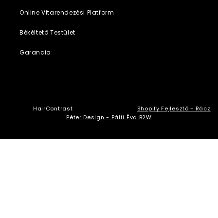
Online Vitarendezési Platform
Békéltető Testület
Garancia
© 2026,
HairContrast
Szolgáltató: Shopify
Shopify Fejlesztő - Rácz
Péter
Design - Pálfi Éva B2W